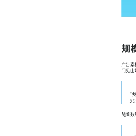
规
广告素
门见山
“
3
随着数