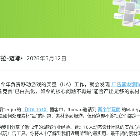
2026年5月12日
塔拉-迈耶
你今年负责移动游戏的买量（UA）工作，就会发现
广告素材测
备竞赛"已白热化，如今的核心问题不再是"能否产出足够的素材
。
Tenjin的
《ROI 101》
播客中，Roman邀请到
两个半玩家
的Mat
是如何处理素材“量”的问题：素材多到爆炸，但预算却不够把它们都跑
ej向我们分享了他12年的游戏行业经验、管理10人动态设计团队的实战
试玩广告工具。你将从中了解到我们近期听到的最实用、最干货的素材