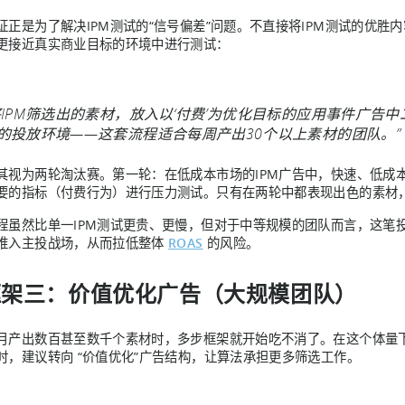
证正是为了解决IPM测试的“信号偏差”问题。不直接将IPM测试的优
更接近真实商业目标的环境中进行测试：
将IPM筛选出的素材，放入以‘付费’为优化目标的应用事件广
的投放环境——这套流程适合每周产出30个以上素材的团队。”
其视为两轮淘汰赛。第一轮：在低成本市场的IPM广告中，快速、低成
要的指标（付费行为）进行压力测试。只有在两轮中都表现出色的素材
程虽然比单一IPM测试更贵、更慢，但对于中等规模的团队而言，这笔投
推入主投战场，从而拉低整体
ROAS
的风险。
框架三：价值优化广告（大规模团队）
月产出数百甚至数千个素材时，多步框架就开始吃不消了。在这个体量
时，建议转向 “价值优化”广告结构，让算法承担更多筛选工作。