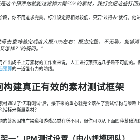
光是这个预评估就能过滤掉大概50%的素材，我们会把这些打回
阶段，你不用追求完美。标准设定得相对较低，只要“过得去”就行。他
‘过得去’意味着完成度大概70%左右：概念完整、不无聊，能
‘又怎样？’的疑问。”
月产出成千上万素材的工作室来说，人工进行预筛选几乎是不可能的。
告预算
的一道强有力的防线。
何构建真正有效的素材测试框架
素材通过了“无聊测试”后，接下来的重心就完全落在了测试结构与策略
么指标来衡量素材？
题的答案因推广渠道和游戏品类有所不同，但你可以从下面四种基础流
架一：IPM测试设置（中小规模团队）