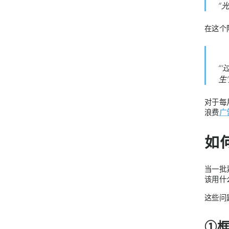
“
在这个
“
生
对于每
浪费
广
如
当一批
该用什
这些问
①框