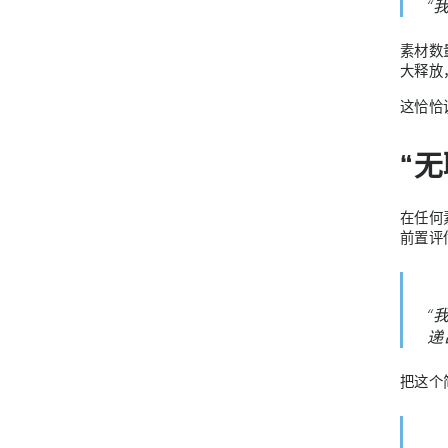
“
素材数
大释放
这恰恰
“
在任何素
前置评
“
递
把这个