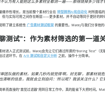
我不认为有人能把这么多素材全都测一遍——那得烧掉多少钱才够
量爆炸性增长，是当前整个素材行业在
转型拥抱AI和自动化
时所面临的
，但与实际可用之间存在断层——更多素材，并不自动等同于更好的转
说明了建立系统性
广告素材测试框架
的重要性。Matej与我们分享
无聊测试”：作为素材筛选的第一道
材进入正式测试前，Matej会先让它们通过所谓的“Boring Test”（无
估过滤环节，在
A/B 测试和自定义分析
之前，操作十分简单。
我审团队做的素材，如果几秒内就觉得‘啊，好无聊’，那素材就
出清晰的信息，我就会立刻自问：‘所以呢？我该关注什么？它
简单而直接的“直觉过滤器”用到日常工作中，真的能省下大把时间。Mat