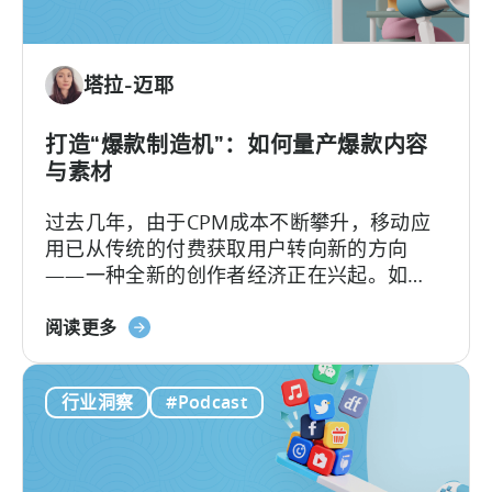
指
标
的
塔拉-迈耶
差
异：
游
打造“爆款制造机”：如何量产爆款内容
戏
与素材
与
过去几年，由于CPM成本不断攀升，移动应
应
用已从传统的付费获取用户转向新的方向
用
——一种全新的创作者经济正在兴起。如
今，内容制作相较以往更像是一个工业化的
关
流水线工程，通过系统化的运作、自动化工
阅读更多
于
作流、无数次的迭代以及按需优化来完成。
《打
行业洞察
#Podcast
造
病
毒
式