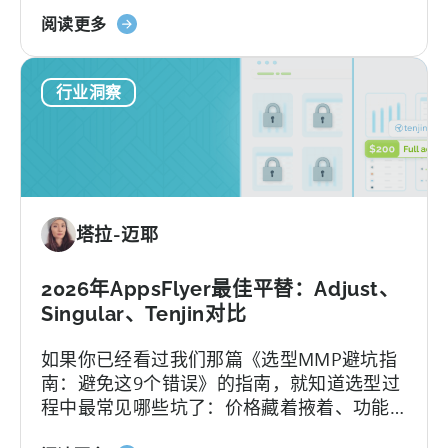
关
阅读更多
于
Tenjin
行业洞察
的
全
包
套
餐：
免
塔拉-迈耶
费
版
与
2026年AppsFlyer最佳平替：Adjust、
付
Singular、Tenjin对比
费
如果你已经看过我们那篇《选型MMP避坑指
版、
南：避免这9个错误》的指南，就知道选型过
转
程中最常见哪些坑了：价格藏着掖着、功能
换
层层加锁、签完合同才知道支持分三六九
限