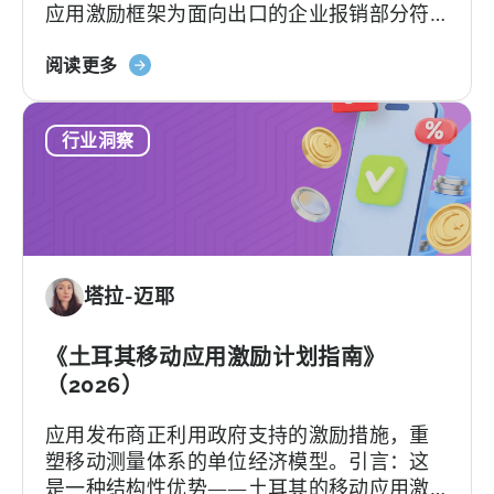
应用激励框架为面向出口的企业报销部分符
合条件的广告费、平台佣金、软件费用及市
关
场准入费用，具体支持力度和上限因类别及
阅读更多
于
项目轨道而异。[1][4][5][6] 对于合适的…….
土
行业洞察
耳
其
移
动
应
用
塔拉-迈耶
激
励
计
《土耳其移动应用激励计划指南》
划：
（2026）
您
应用发布商正利用政府支持的激励措施，重
的
塑移动测量体系的单位经济模型。引言：这
申
是一种结构性优势——土耳其的移动应用激
请