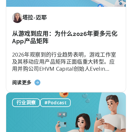
内
容
塔拉-迈耶
机
器：
如
从游戏到应用：为什么2026年要多元化
何
App产品矩阵
制
2026年观察到的行业趋势表明，游戏工作室
作
及其移动应用产品矩阵正面临重大转型。应
病
用并购公司EHVM Capital创始人Evelin
毒
Herrera指出，一场全球范围内的 应用产品矩
式
关
阵 重构已全面展开。
阅读更多
内
于
容
《从
与
行业洞察
#Podcast
游
创
戏
意》
到
应
用