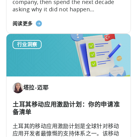
company, then spend the next decade
asking why it did not happen
again.Türkiye’s mobile gaming ecosystem
about
followed a different path. It produced a
阅读更多
the
first generation of successful founders,
What
then a second, and now a third. As
行业洞察
Türkiye’s
Batuhan Avucan, founder of Mobidictum,
Mobile
explained during a recent episode of
Gaming
Tenjin ROI 101:...
Ecosystem
Can
Teach
塔拉-迈耶
Us
土耳其移动应用激励计划：你的申请准
备清单
土耳其的移动应用激励计划是全球针对移动
应用开发者最慷慨的支持体系之一。该移动