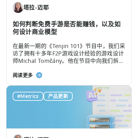
经
多
塔拉-迈耶
济？
元
为
化》
何
如何判断免费手游是否能赚钱，以及如
微
何设计商业模型
网
在最新一期的《Tenjin 101》节目中，我们采
红
访了拥有十多年F2P游戏设计经验的游戏设计
正
师Michal Tomčány。他在节目中向我们拆解
在
了移动游戏中最关键、却常被误解的概念：
重
关
单位经济模型（Unit Economics）
。
阅读更多
新
于
定
免
义
#Metrics
产品更新
费
移
游
动
戏
端
的
用
单
户
位
获