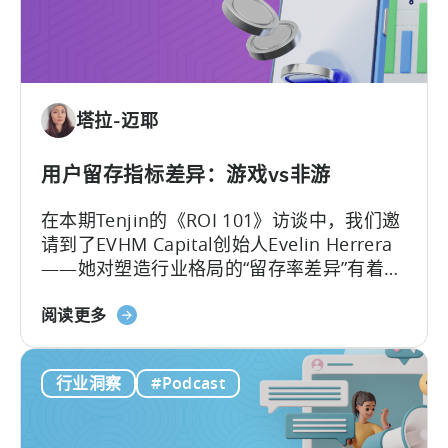
营
的
销
内
人
容
员
如
塔拉-迈耶
何
进
行
用户留存指标差异：游戏vs非游
广
在本期Tenjin的《ROI 101》访谈中，我们邀
告
请到了EVHM Capital创始人Evelin Herrera
创
——她对塑造行业格局的“留存率差异”有着深
意
刻洞察。 Evelin分享的数据揭示了一个鲜明
测
关
对比：为什么工具和生活类应用能够建立起
阅读更多
试》
于
持续增值的商业模式，而即便是顶尖的游
用
戏，也往往难以将用户留存维持超过数月？
行业洞察
#Podcast
户
留
存