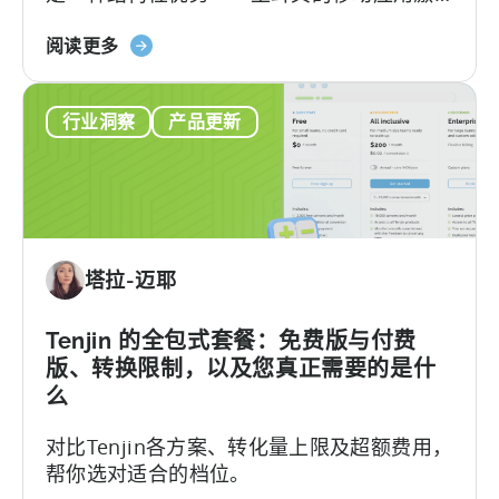
励计划已悄然成为全球应用开发者可利用的
检
关
最重要且不稀释股权的融资框架之一。 该政
阅读更多
查
于
府激励计划是一个结构完善、资金充裕的政
清
《土
府体系，可报销50–70%的...
单
行业洞察
产品更新
耳
其
移
动
应
用
塔拉-迈耶
激
励
计
Tenjin 的全包式套餐：免费版与付费
划
版、转换限制，以及您真正需要的是什
指
么
南
对比Tenjin各方案、转化量上限及超额费用，
（2026）》
帮你选对适合的档位。