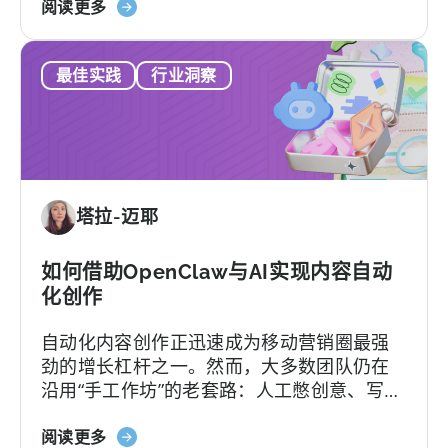
关
等、平台默认你有技术团队等等。
阅读更多
制，
于
以
2026
及
最佳实践
行业洞察
年
您
最
真
佳
正
AppsFlyer
需
替
要
代
的
塔拉-迈耶
方
是
案：
什
Adjust、
如何借助OpenClaw与AI实现内容自动
么
Singular
化创作
与
自动化内容创作正迅速成为移动营销圈最强
Tenjin
劲的增长杠杆之一。然而，大多数团队仍在
对
沿用“手工作坊”的老套路：人工憋创意、写脚
比
本、剪辑，再挨个平台分发，疲于应对不断
关
加速的内容更新节奏。
阅读更多