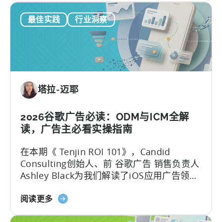
天
告…….
内
最佳实践
行业洞察
神
容
订
创
阅
作
报
告：
订
塔拉-迈耶
阅
收
入
2026谷歌广告必读：ODM与ICM全解
的
读，广告主必看实操指南
营
在本期《 Tenjin ROI 101》，Candid
销
Consulting创始人、前 谷歌广告 销售负责人
活
Ashley Black为我们解读了iOS应用广告领域
动
最易被误解的专业术语。Ashley在谷歌工作
层
关
近十年，其中六年领导应用广告销售团队
阅读更多
级
于
——她深谙谷歌广告产品的底层逻辑架构，
可