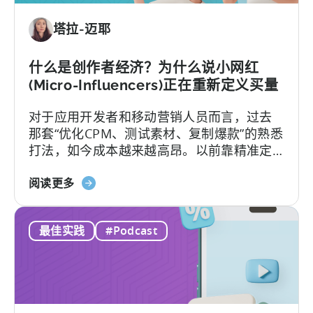
投
塔拉-迈耶
资：
为
何
什么是创作者经济？为什么说小网红
应
(Micro-Influencers)正在重新定义买量
在
对于应用开发者和移动营销人员而言，过去
2026
那套“优化CPM、测试素材、复制爆款”的熟悉
年
打法，如今成本越来越高昂。以前靠精准定
实
位和竞价就能预测效果的"科学"，如今变成了
现
关
新学问：怎么抓住并留住用户的注意力。
阅读更多
移
于
动
《什
应
最佳实践
#Podcast
么
用
是
投
创
资
作
组
者
合