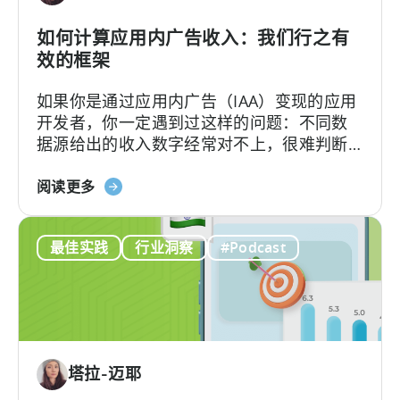
查
询
如何计算应用内广告收入：我们行之有
您
效的框架
的
如果你是通过应用内广告（IAA）变现的应用
数
开发者，你一定遇到过这样的问题：不同数
据
据源给出的收入数字经常对不上，很难判断
哪个才更准确。
关
阅读更多
于
“如
最佳实践
行业洞察
#Podcast
何
计
算
应
用
内
塔拉-迈耶
广
告