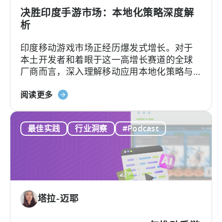
收
决胜印度手游市场：本地化策略深度解
入：
析
我
印度移动游戏市场正经历爆发式增长。对于
们
本土开发者和着眼于这一高增长赛道的全球
行
厂商而言，深入理解移动应用本地化策略与
之
用户行为洞察，是成功突围的关键。
有
关
阅读更多
效
于
的
《如
框
最佳实践
行业洞察
#Podcast
何
架”
在
印
度
移
动
塔拉-迈耶
游
戏