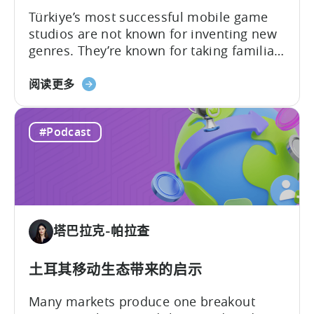
Türkiye’s most successful mobile game
studios are not known for inventing new
genres. They’re known for taking familiar
formats and executing them
about
exceptionally well. That was one of the
阅读更多
the
strongest themes from a recent
How
conversation between Tenjin Country
#Podcast
Iteration
Manager and Account Executive Tabarak
Beats
Paracha and Batuhan Avucan, founder of
Innovation
Mobidictum, on Tenjin ROI 101. Turkish...
in
Türkiye's
Mobile
塔巴拉克-帕拉查
Gaming
Industry
土耳其移动生态带来的启示
Many markets produce one breakout