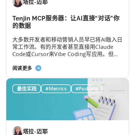
塔拉-迈耶
经
取》
济：
一
Tenjin MCP服务器：让AI直接“对话”你
种
的数据
盈
大多数开发者和移动营销人员早已将AI融入日
利
常工作流。有的开发者甚至直接用Claude
的
Code或Cursor来Vibe Coding写应用。但一
免
碰到数据分析，画风就变了——移动团队常
费
关
常得把看板上的截图、表格复制粘贴到聊天
阅读更多
游
于
框，然后盯着屏幕上跳动的“加载点”，等AI从
戏
Tenjin
这些碎片中拼凑出答案。
商
最佳实践
#Metrics
#Podcast
的
业
MCP
模
服
式
务
器：
直
塔拉-迈耶
接