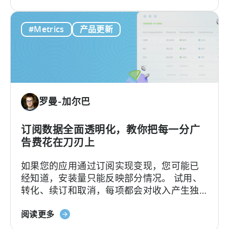
于
如
#Metrics
产品更新
何
在
移
动
营
销
罗曼-加尔巴
中
利
用
订阅数据全面透明化，教你把每一分广
OpenClaw
告费花在刀刃上
和
如果您的应用通过订阅实现变现，您可能已
AI
经知道，安装量只能反映部分情况。 试用、
实
转化、续订和取消，每项都会对收入产生独
现
特的影响。要将这些数据与用户获取（UA）
自
关
数据建立关联，以往往往需要从多个来源提
阅读更多
动
于
取数据，并手动进行整合。Tenjin 订阅报
化