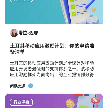
Mobile
explained during a recent episode of
Gaming
Tenjin ROI 101:...
Ecosystem
Can
Teach
塔拉-迈耶
Us
土耳其移动应用激励计划：你的申请准
备清单
土耳其的移动应用激励计划是全球针对移动
应用开发者最慷慨的支持体系之一。该移动
应用激励框架为面向出口的企业报销部分符
合条件的广告费、平台佣金、软件费用及市
关
场准入费用，具体支持力度和上限因类别及
阅读更多
于
项目轨道而异。[1][4][5][6] 对于合适的…….
土
行业洞察
耳