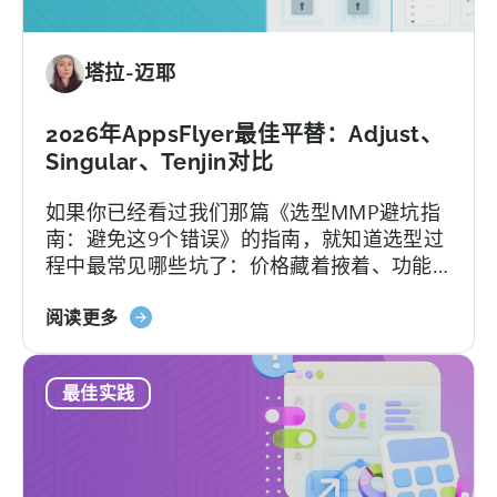
餐：
免
塔拉-迈耶
费
版
与
2026年AppsFlyer最佳平替：Adjust、
付
Singular、Tenjin对比
费
如果你已经看过我们那篇《选型MMP避坑指
版、
南：避免这9个错误》的指南，就知道选型过
转
程中最常见哪些坑了：价格藏着掖着、功能
换
层层加锁、签完合同才知道支持分三六九
限
关
等、平台默认你有技术团队等等。
阅读更多
制，
于
以
2026
及
最佳实践
年
您
最
真
佳
正
AppsFlyer
需