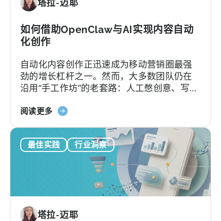
塔拉-迈耶
这
9
个
如何借助OpenClaw与AI实现内容自动
错
化创作
误》
自动化内容创作正迅速成为移动营销圈最强
劲的增长杠杆之一。然而，大多数团队仍在
沿用“手工作坊”的老套路：人工憋创意、写脚
本、剪辑，再挨个平台分发，疲于应对不断
关
加速的内容更新节奏。
阅读更多
于
如
最佳实践
行业洞察
何
在
移
动
营
销
塔拉-迈耶
中