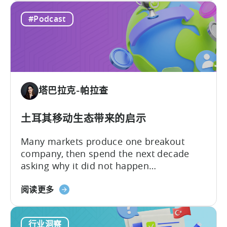
How
conversation between Tenjin Country
#Podcast
Iteration
Manager and Account Executive Tabarak
Beats
Paracha and Batuhan Avucan, founder of
Innovation
Mobidictum, on Tenjin ROI 101. Turkish...
in
Türkiye's
Mobile
塔巴拉克-帕拉查
Gaming
Industry
土耳其移动生态带来的启示
Many markets produce one breakout
company, then spend the next decade
asking why it did not happen
again.Türkiye’s mobile gaming ecosystem
about
followed a different path. It produced a
阅读更多
the
first generation of successful founders,
What
then a second, and now a third. As
行业洞察
Türkiye’s
Batuhan Avucan, founder of Mobidictum,