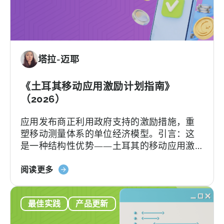
其
移
动
应
用
塔拉-迈耶
激
励
计
《土耳其移动应用激励计划指南》
划：
（2026）
您
应用发布商正利用政府支持的激励措施，重
的
塑移动测量体系的单位经济模型。引言：这
申
是一种结构性优势——土耳其的移动应用激
请
励计划已悄然成为全球应用开发者可利用的
检
关
最重要且不稀释股权的融资框架之一。 该政
阅读更多
查
于
府激励计划是一个结构完善、资金充裕的政
清
《土
府体系，可报销50–70%的...
单
最佳实践
产品更新
耳
其