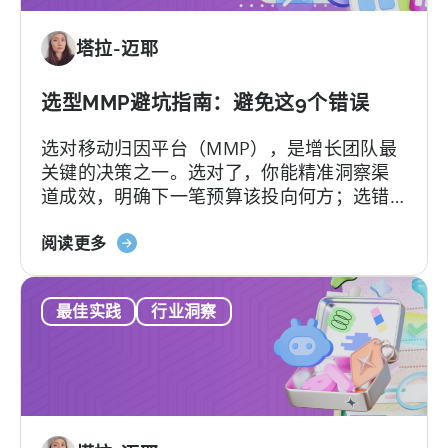
替
要
代
的
塔拉-迈耶
方
是
案：
什
Adjust、
选型MMP避坑指南：避免这9个错误
么
Singular
选对移动归因平台（MMP），是增长团队最
与
关键的决策之一。选对了，你能精准洞察渠
Tenjin
道成效，明确下一笔预算该投向何方；选错
对
了，不仅得花钱养着一个团队根本用不转的
比
关
平台，还可能陷入“提工单没人理”的死循环。
阅读更多
于
更糟的是，一旦签下合同，各种隐形费用随
《如
时可能冒出来。
最佳实践
行业洞察
何
选
择
MMP：
避
免