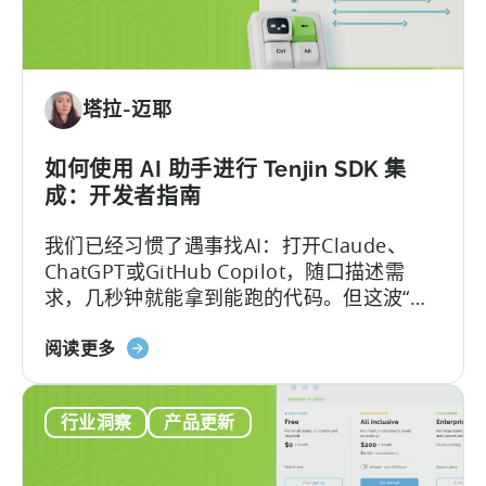
移
动
应
用
塔拉-迈耶
激
励
计
如何使用 AI 助手进行 Tenjin SDK 集
划
成：开发者指南
指
我们已经习惯了遇事找AI：打开Claude、
南
ChatGPT或GitHub Copilot，随口描述需
（2026）》
求，几秒钟就能拿到能跑的代码。但这波“效
率红利”背后，其实藏着一个致命陷阱：
关
Hallucination（大模型幻觉）.
阅读更多
于
《如
行业洞察
产品更新
何
使
用