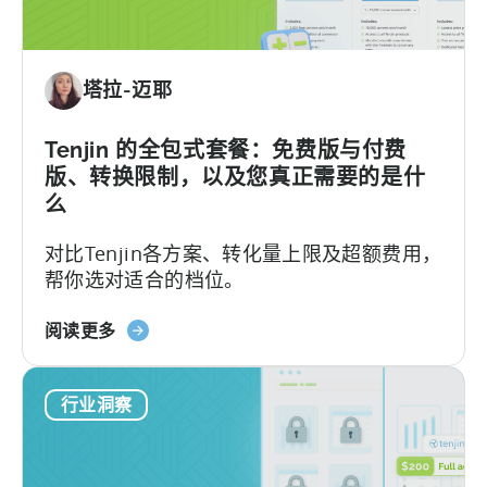
AI
助
手
塔拉-迈耶
进
行
Tenjin
Tenjin 的全包式套餐：免费版与付费
SDK
版、转换限制，以及您真正需要的是什
集
么
成：
对比Tenjin各方案、转化量上限及超额费用，
开
帮你选对适合的档位。
发
者
关
指
阅读更多
于
南》
Tenjin
行业洞察
的
全
包
套