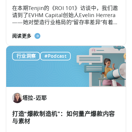
广
在本期Tenjin的《ROI 101》访谈中，我们邀
告
请到了EVHM Capital创始人Evelin Herrera
创
——她对塑造行业格局的“留存率差异”有着深
意
刻洞察。 Evelin分享的数据揭示了一个鲜明
测
关
对比：为什么工具和生活类应用能够建立起
阅读更多
试》
于
持续增值的商业模式，而即便是顶尖的游
用
戏，也往往难以将用户留存维持超过数月？
行业洞察
#Podcast
户
留
存
指
标
的
塔拉-迈耶
差
异：
游
打造“爆款制造机”：如何量产爆款内容
戏
与素材
与