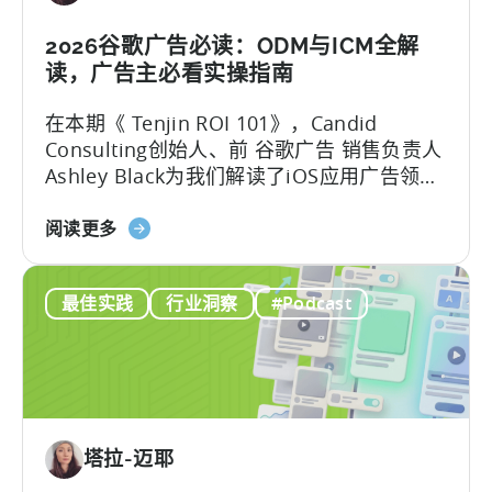
利
用
2026谷歌广告必读：ODM与ICM全解
OpenClaw
读，广告主必看实操指南
和
在本期《 Tenjin ROI 101》，Candid
AI
Consulting创始人、前 谷歌广告 销售负责人
实
Ashley Black为我们解读了iOS应用广告领域
现
最易被误解的专业术语。Ashley在谷歌工作
自
关
近十年，其中六年领导应用广告销售团队
阅读更多
动
于
——她深谙谷歌广告产品的底层逻辑架构，
化
谷
又清楚其在真实投放中的效果，将在本文为
内
最佳实践
行业洞察
#Podcast
歌
我们带来双视角解读。
容
ODM
创
和
作
ICM
的
解
塔拉-迈耶
读：
2026