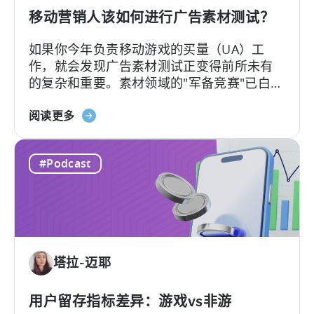
年
移动营销人该如何进行广告素材测试？
应
如果你今年负责移动游戏的买量（UA）工
用
作，就会发现广告素材测试正变得前所未有
广
的复杂和重要。素材领域的"军备竞赛"已白热
告
化，如今的核心问题不再是"能否产出足够的
主
关
素材"，而是"能否有效测试并筛选出真正的优
阅读更多
需
于
质素材"。
要
《移
了
#Podcast
动
解
营
的
销
内
人
容
员
如
塔拉-迈耶
何
进
行
用户留存指标差异：游戏vs非游