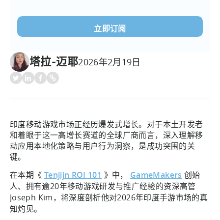
电
子
邮
件
(必
塔拉-迈耶
2026年2月19日
须填
写）
印度移动游戏市场正经历爆发式增长。对于本土开发者
和着眼于这一高增长赛道的全球厂商而言，深入理解移
动应用本地化策略与用户行为洞察，是成功突围的关
键。
在本期《
Tenjijn ROI 101
》中，
GameMakers
创始
人、拥有逾20年移动游戏研发与推广经验的资深高管
Joseph Kim，将深度剖析他对2026年印度手游市场的真
知灼见。