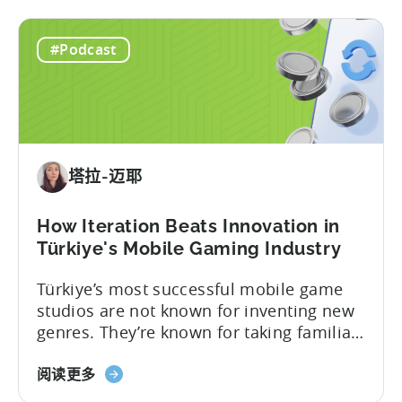
#Podcast
塔拉-迈耶
How Iteration Beats Innovation in
Türkiye's Mobile Gaming Industry
Türkiye’s most successful mobile game
studios are not known for inventing new
genres. They’re known for taking familiar
formats and executing them
about
exceptionally well. That was one of the
阅读更多
the
strongest themes from a recent