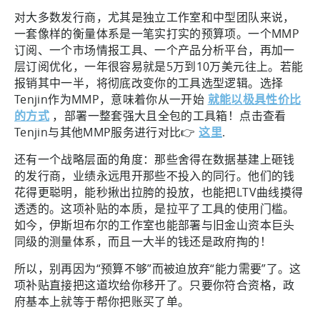
对大多数发行商，尤其是独立工作室和中型团队来说，
一套像样的衡量体系是一笔实打实的预算项。一个MMP
订阅、一个市场情报工具、一个产品分析平台，再加一
层订阅优化，一年很容易就是5万到10万美元往上。若能
报销其中一半，将彻底改变你的工具选型逻辑。选择
Tenjin作为MMP，意味着你从一开始
就能以极具性价比
的方式
，部署一整套强大且全包的工具箱！点击查看
Tenjin与其他MMP服务进行对比👉
这里
.
还有一个战略层面的角度：那些舍得在数据基建上砸钱
的发行商，业绩永远甩开那些不投入的同行。他们的钱
花得更聪明，能秒揪出拉胯的投放，也能把LTV曲线摸得
透透的。这项补贴的本质，是拉平了工具的使用门槛。
如今，伊斯坦布尔的工作室也能部署与旧金山资本巨头
同级的测量体系，而且一大半的钱还是政府掏的！
所以，别再因为“预算不够”而被迫放弃“能力需要”了。这
项补贴直接把这道坎给你移开了。只要你符合资格，政
府基本上就等于帮你把账买了单。