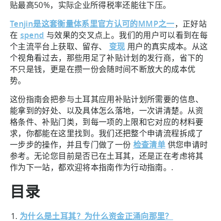
贴最高50%，实际企业所得税率还能往下压。
Tenjin是这套衡量体系里官方认可的MMP之一
，正好站
在
spend
与效果的交叉点上。我们的用户可以看到在每
个主流平台上获取、留存、
变现
用户的真实成本。从这
个视角看过去，那些用足了补贴计划的发行商，省下的
不只是钱，更是在攒一份会随时间不断放大的成本优
势。
这份指南会把参与土耳其应用补贴计划所需要的信息、
能拿到的好处、以及具体怎么落地，一次讲清楚。从资
格条件、补贴门类，到每一项的上限和它对应的材料要
求，你都能在这里找到。我们还把整个申请流程拆成了
一步步的操作，并且专门做了一份
检查清单
供您申请时
参考。无论您目前是否已在土耳其，还是正在考虑将其
作为下一站，都欢迎将本指南作为行动指南。.
目录
为什么是土耳其？为什么资金正涌向那里？