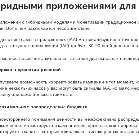
бридными приложениями для
иложений с гибридными моделями монетизации традиционное 
и. Вот в чем заключается несоответствие:
ды от рекламы в приложениях (IAA) материализуются в течение 
д от покупок в приложении (IAP) требует 30-90 дней для полног
еменное несоответствие влечет за собой два основных последс
ержка в принятии решений
пускаете возможность корректировать кампании в тот момент, 
ние нескольких часов у вас могут быть сигналы IAA, но мало ин
вину или даже больше стоимости.
оптимальное распределение бюджета
всестороннего понимания ценности вы неэффективно распреде
ком много инвестируете в кампании, которые выглядят хорошо т
стируете в каналы, которые привлекают высокоценных пользова