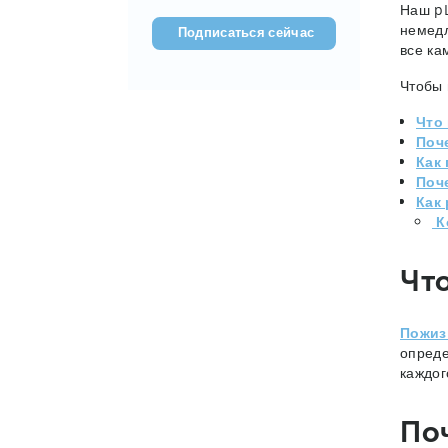
(???????????)
Наш pL
немедл
все ка
Чтобы 
Что
Поч
Как
Поч
Как 
К
Чт
Пожиз
опреде
каждог
По