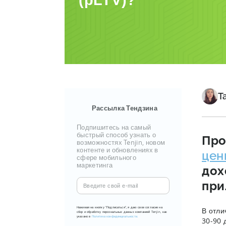
(pLTV)?
Т
Рассылка Тендзина
Подпишитесь на самый
быстрый способ узнать о
Про
возможностях Tenjin, новом
контенте и обновлениях в
цен
сфере мобильного
маркетинга
дох
Введите
при
свой
e-
Нажимая на кнопку "Подписаться", я даю свое согласие на
В отли
сбор и обработку персональных данных компанией Tenjin, как
mail
указано в
Политика конфиденциальности.
30-90 