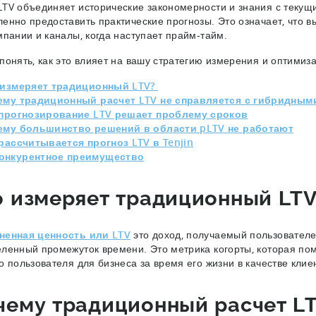
TV объединяет исторические закономерности и знания с текущ
енно предоставить практические прогнозы. Это означает, что 
мпании и каналы, когда наступает прайм-тайм.
понять, как это влияет на вашу стратегию измерения и оптимиз
 измеряет традиционный LTV?
ему традиционный расчет LTV не справляется с гибридным
 прогнозирование LTV решает проблему сроков
ему большинство решений в области pLTV не работают
рассчитывается прогноз LTV в Tenjin
онкурентное преимущество
о измеряет традиционный LT
ненная ценность или LTV
это доход, получаемый пользователем
ленный промежуток времени. Это метрика когорты, которая по
о пользователя для бизнеса за время его жизни в качестве клие
чему традиционный расчет LT