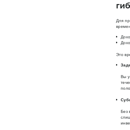
ги
Для пр
времен
Дохо
Дохо
Это вр
Зад
Вы у
тече
поло
Суб
Без 
слиш
инве