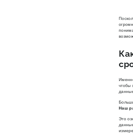
Поскол
огромн
понима
возмож
Ка
ср
Именно
чтобы 
данные
Больши
Наш ра
Это оз
данные
измере