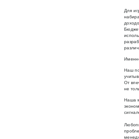
Для иг
набира
доходо
Бюдже
исполь
разраб
различ
Именно
Наш по
учитыв
От впе
не толь
Наша м
эконом
сигнал
Любопы
пробле
менедж