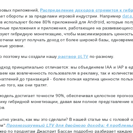
ровых приложений,
Распределение доходов стремится к ги
ет обороты и за пределами игровой индустрии. Например
data.
в используют более 80% приложений для Android, которые полу
тные приложения и приложения, работающие на развивающихс
зуют гибридную монетизацию, чтобы максимизировать ценность 
отчики могут получать доход от более широкой базы, одноврем
ные уровни.
 поэтому мы создали нашу
раствор pLTV
по-разному.
дход принципиально отличается: мы объединяем IAA и IAP в е
аем как вовлеченность пользователя в рекламу, так и количест
чатлений до транзакций - более полная картина ценности пользо
ко того, как они тратят.
одель достигает точности 90%, обеспечивая целостное прогноз
ику гибридной монетизации, давая вам полное представление о
ов.
тно узнать, как мы это сделали? В нашей статье мы с головой 
м".
Прогнозируемый LTV для двойного дохода: 4 проблем
ер по продуктам Джасприт Бассан подробно разбирает каждую 