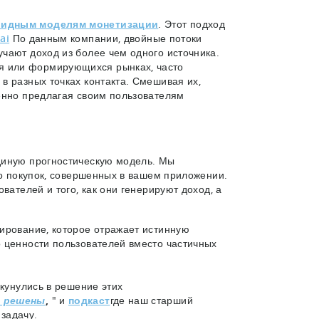
бридным моделям монетизации
. Этот подход
ai
По данным компании, двойные потоки
чают доход из более чем одного источника.
я или формирующихся рынках, часто
в разных точках контакта. Смешивая их,
енно предлагая своим пользователям
диную прогностическую модель. Мы
во покупок, совершенных в вашем приложении.
вателей и того, как они генерируют доход, а
ирование, которое отражает истинную
 ценности пользователей вместо частичных
окунулись в решение этих
,
" и
подкаст
где наш старший
ы решены
задачу.