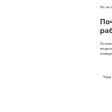
Но не 
По
ра
Основн
модель
поведе
"Нам