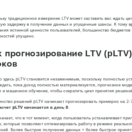
ьку традиционное измерение LTV может заставить вас ждать це
ую задержку в получении данных и упущенные шансы. К тому вр
ния истинной ценности пользователей, большинство бюджетов 
ностей упущено.
к прогнозирование LTV (pLTV
оков
 здесь pLTV становится незаменимым, поскольку полностью ус
ждать, пока доход полностью материализуется, прогнозное мо
 и машинное обучение, чтобы сократить цикл принятия решени
нство решений pLTV начинают прогнозировать примерно на 2-
счет pLTV начинается в день 0
.
начает, что в тот момент, когда пользователь устанавливает при
, которые позволяют оптимизировать работу в режиме реально
ний. Более быстрое получение данных = более быстрое приня