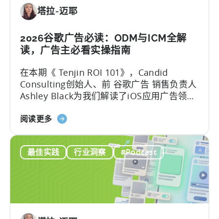
销
塔拉-迈耶
中
利
用
2026谷歌广告必读：ODM与ICM全解
OpenClaw
读，广告主必看实操指南
和
在本期《 Tenjin ROI 101》，Candid
AI
Consulting创始人、前 谷歌广告 销售负责人
实
Ashley Black为我们解读了iOS应用广告领域
现
最易被误解的专业术语。Ashley在谷歌工作
自
关
近十年，其中六年领导应用广告销售团队
阅读更多
动
于
——她深谙谷歌广告产品的底层逻辑架构，
化
谷
又清楚其在真实投放中的效果，将在本文为
内
最佳实践
行业洞察
#Podcast
歌
我们带来双视角解读。
容
ODM
创
和
作
ICM
的
解