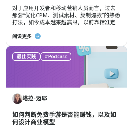
制
对于应用开发者和移动营销人员而言，过去
作
那套“优化CPM、测试素材、复制爆款”的熟悉
病
打法，如今成本越来越高昂。以前靠精准定
毒
位和竞价就能预测效果的"科学"，如今变成了
式
关
新学问：怎么抓住并留住用户的注意力。
阅读更多
内
于
容
《什
与
最佳实践
#Podcast
么
创
是
意》
创
作
者
经
塔拉-迈耶
济？
为
何
如何判断免费手游是否能赚钱，以及如
微
何设计商业模型
网