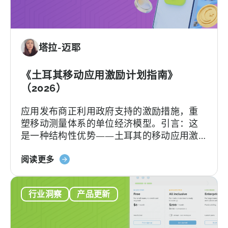
移
动
应
用
塔拉-迈耶
激
励
计
《土耳其移动应用激励计划指南》
划：
（2026）
您
应用发布商正利用政府支持的激励措施，重
的
塑移动测量体系的单位经济模型。引言：这
申
是一种结构性优势——土耳其的移动应用激
请
励计划已悄然成为全球应用开发者可利用的
检
关
最重要且不稀释股权的融资框架之一。 该政
阅读更多
查
于
府激励计划是一个结构完善、资金充裕的政
清
《土
府体系，可报销50–70%的...
单
行业洞察
产品更新
耳
其
移