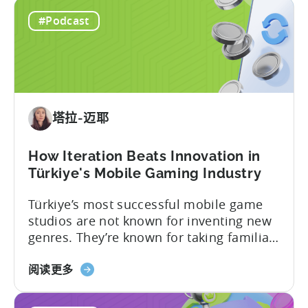
#Podcast
塔拉-迈耶
How Iteration Beats Innovation in
Türkiye's Mobile Gaming Industry
Türkiye’s most successful mobile game
studios are not known for inventing new
genres. They’re known for taking familiar
formats and executing them
about
exceptionally well. That was one of the
阅读更多
the
strongest themes from a recent
How
conversation between Tenjin Country