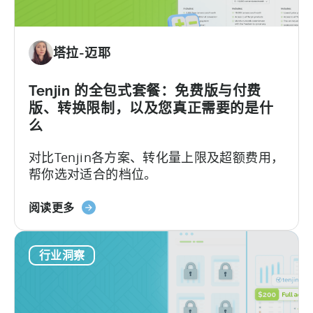
动
应
用
塔拉-迈耶
激
励
计
Tenjin 的全包式套餐：免费版与付费
划
版、转换限制，以及您真正需要的是什
指
么
南
对比Tenjin各方案、转化量上限及超额费用，
（2026）》
帮你选对适合的档位。
关
阅读更多
于
Tenjin
行业洞察
的
全
包
套