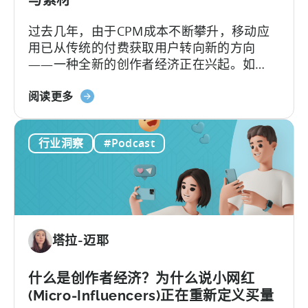
与
过去几年，由于CPM成本不断攀升，移动应
应
用已从传统的付费获取用户转向新的方向
用
——一种全新的创作者经济正在兴起。如
今，内容制作相较以往更像是一个工业化的
关
流水线工程，通过系统化的运作、自动化工
阅读更多
于
作流、无数次的迭代以及按需优化来完成。
《打
行业洞察
#Podcast
造
病
毒
式
内
容
塔拉-迈耶
机
器：
如
什么是创作者经济？为什么说小网红
何
(Micro-Influencers)正在重新定义买量