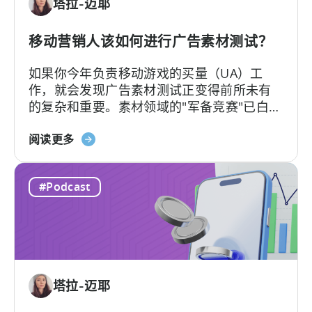
塔拉-迈耶
读：
2026
年
移动营销人该如何进行广告素材测试？
应
如果你今年负责移动游戏的买量（UA）工
用
作，就会发现广告素材测试正变得前所未有
广
的复杂和重要。素材领域的"军备竞赛"已白热
告
化，如今的核心问题不再是"能否产出足够的
主
关
素材"，而是"能否有效测试并筛选出真正的优
阅读更多
需
于
质素材"。
要
《移
了
#Podcast
动
解
营
的
销
内
人
容
员
如
塔拉-迈耶
何
进