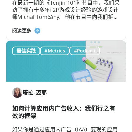
在最新一期的《Tenjin 101》节目中，我们采
红
访了拥有十多年F2P游戏设计经验的游戏设计
正
师Michal Tomčány。他在节目中向我们拆解
在
了移动游戏中最关键、却常被误解的概念：
重
关
单位经济模型（Unit Economics）
。
阅读更多
新
于
定
免
义
最佳实践
#Metrics
#Podcast
费
移
游
动
戏
端
的
用
单
户
位
获
塔拉-迈耶
经
取》
济：
一
如何计算应用内广告收入：我们行之有
种
效的框架
盈
如果你是通过应用内广告（IAA）变现的应用
利