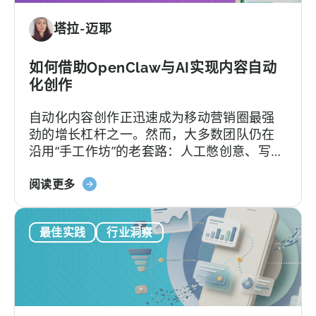
代
的
塔拉-迈耶
方
是
案：
什
Adjust、
如何借助OpenClaw与AI实现内容自动
么
Singular
化创作
与
自动化内容创作正迅速成为移动营销圈最强
Tenjin
劲的增长杠杆之一。然而，大多数团队仍在
对
沿用“手工作坊”的老套路：人工憋创意、写脚
比
本、剪辑，再挨个平台分发，疲于应对不断
关
加速的内容更新节奏。
阅读更多
于
如
最佳实践
行业洞察
何
在
移
动
营