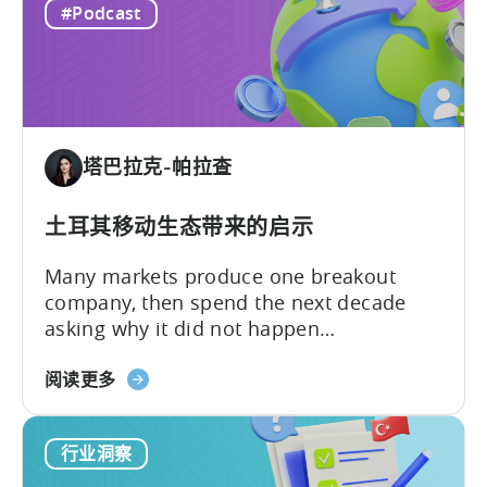
#Podcast
Iteration
Manager and Account Executive Tabarak
Beats
Paracha and Batuhan Avucan, founder of
Innovation
Mobidictum, on Tenjin ROI 101. Turkish...
in
Türkiye's
Mobile
塔巴拉克-帕拉查
Gaming
Industry
土耳其移动生态带来的启示
Many markets produce one breakout
company, then spend the next decade
asking why it did not happen
again.Türkiye’s mobile gaming ecosystem
about
followed a different path. It produced a
阅读更多
the
first generation of successful founders,
What
then a second, and now a third. As
行业洞察
Türkiye’s
Batuhan Avucan, founder of Mobidictum,
Mobile
explained during a recent episode of