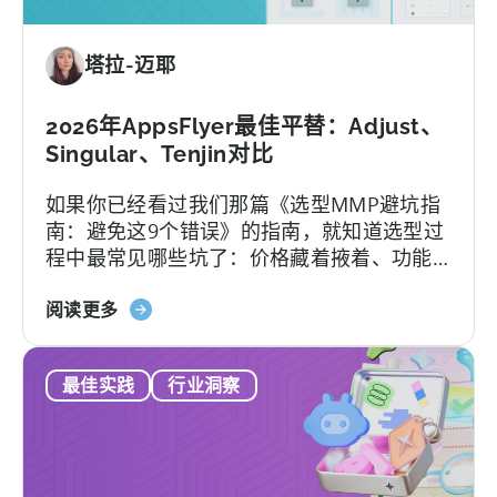
餐：
免
塔拉-迈耶
费
版
与
2026年AppsFlyer最佳平替：Adjust、
付
Singular、Tenjin对比
费
如果你已经看过我们那篇《选型MMP避坑指
版、
南：避免这9个错误》的指南，就知道选型过
转
程中最常见哪些坑了：价格藏着掖着、功能
换
层层加锁、签完合同才知道支持分三六九
限
关
等、平台默认你有技术团队等等。
阅读更多
制，
于
以
2026
及
最佳实践
行业洞察
年
您
最
真
佳
正
AppsFlyer
需
替
要