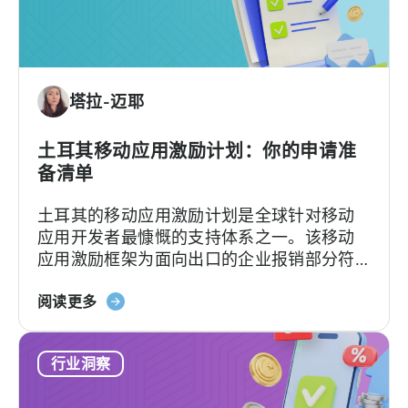
Gaming
Tenjin ROI 101:...
Ecosystem
Can
Teach
塔拉-迈耶
Us
土耳其移动应用激励计划：你的申请准
备清单
土耳其的移动应用激励计划是全球针对移动
应用开发者最慷慨的支持体系之一。该移动
应用激励框架为面向出口的企业报销部分符
合条件的广告费、平台佣金、软件费用及市
关
场准入费用，具体支持力度和上限因类别及
阅读更多
于
项目轨道而异。[1][4][5][6] 对于合适的…….
土
行业洞察
耳
其