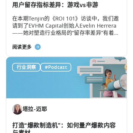
行
用户留存指标差异：游戏vs非游
广
在本期Tenjin的《ROI 101》访谈中，我们邀
告
请到了EVHM Capital创始人Evelin Herrera
创
——她对塑造行业格局的“留存率差异”有着深
意
刻洞察。 Evelin分享的数据揭示了一个鲜明
测
关
对比：为什么工具和生活类应用能够建立起
阅读更多
试》
于
持续增值的商业模式，而即便是顶尖的游
用
戏，也往往难以将用户留存维持超过数月？
行业洞察
#Podcast
户
留
存
指
标
的
塔拉-迈耶
差
异：
游
打造“爆款制造机”：如何量产爆款内容
戏
与素材