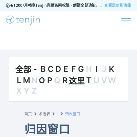
🔥$200/月畅享Tenjin完整访问权限 - 解锁全部功能，无隐藏费用，随时可取消
查看定价和功能
-
B
C
D
E
F
G
H
I
J
K
全部
L
M
N
O
P
Q
R
T
U
V
W
这里
X
Y
Z
首页
术语表
-
归因窗口
归因窗口