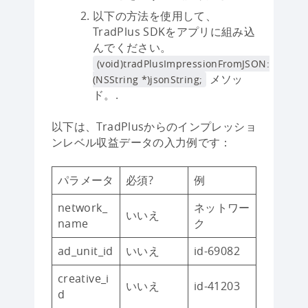
以下の方法を使用して、
TradPlus SDKをアプリに組み込
んでください。
(void)tradPlusImpressionFromJSON:
メソッ
(NSString *)jsonString;
ド。.
以下は、TradPlusからのインプレッショ
ンレベル収益データの入力例です：
パラメータ
必須?
例
network_
ネットワー
いいえ
name
ク
ad_unit_id
いいえ
id-69082
creative_i
いいえ
id-41203
d