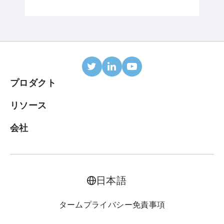
プロダクト
モバイルアトリビューション
リソース
連携パートナー
ブログ
会社
ROIダッシュボード
ヘルプセンター
会社概要
広告収益化スイート
ケーススタディ
キャリア
日本語
LTV予測
レポート
お問い合わせ
ターム
プライバシー
免責事項
広告費集約
用語集
料金