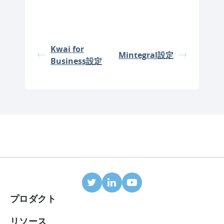
Kwai for
Mintegral設定
Business設定
プロダクト
モバイルアトリビューション
リソース