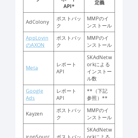
定義
API*
ポストバッ
MMPのイ
AdColony
ク
ンストール
AppLovin
ポストバッ
MMPのイ
のAXON
ク
ンストール
SKAdNetw
レポート
orkによる
Meta
API
インストー
ル数
Google
レポート
**（下記
Ads
API
参照）**
ポストバッ
MMPのイ
Kayzen
ク
ンストール
SKAdNetw
ironSourc
ポストバッ
orkによる