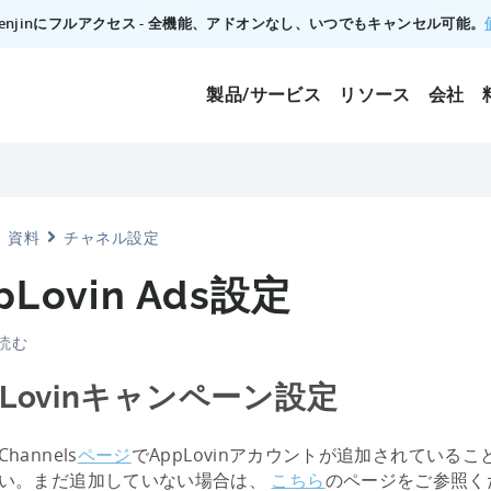
でTenjinにフルアクセス - 全機能、アドオンなし、いつでもキャンセル可能。
製品/サービス
リソース
会社
資料
チャネル設定
pLovin Ads設定
分読む
pLovinキャンペーン設定
Channels
ページ
でAppLovinアカウントが追加されている
い。まだ追加していない場合は、
こちら
のページをご参照く