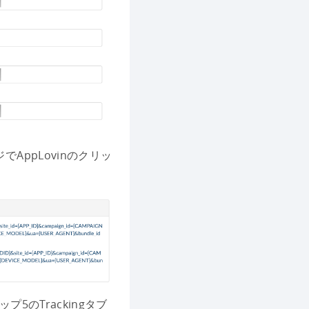
ppLovinのクリッ
ップ5のTrackingタブ