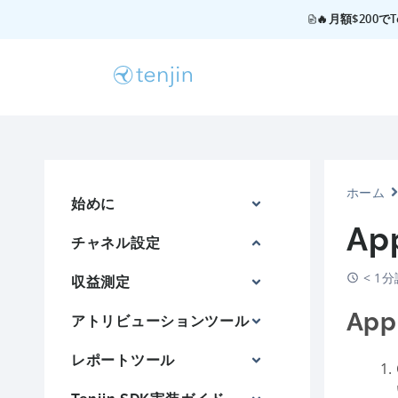
🔥月額$200
ホーム
始めに
Ap
チャネル設定
< 1
収益測定
Ap
アトリビューションツール
レポートツール