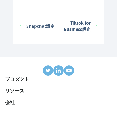
Tiktok for
Snapchat設定
Business設定
プロダクト
モバイルアトリビューション
リソース
連携パートナー
ブログ
会社
ROIダッシュボード
ヘルプセンター
会社概要