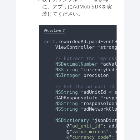
に、アプリにAdMob SDKを実
装してください。
Objective-C
self
.rewardedAd.paidEventHandler 
=
    ViewController 
*
strongSelf 
=
 w
// Extract the impression-leve
NSDecimalNumber
*
adValue 
=
val
NSString
*
currencyCode 
=
value
NSInteger
 precision 
=
value
.
pr
// Get the ad unit ID and resp
NSString
*
adUnitId 
=
strongSel
    GADResponseInfo 
*
responseInfo 
NSString
*
responseIdentifier 
=
NSString
*
adNetworkClassName 
=
NSDictionary
*
jsonDict 
=
 @
{
@"
ad_unit_id
"
: adUnitId
,
@"
value_micros
"
: adValue
,
@"
currency_code
"
: currency