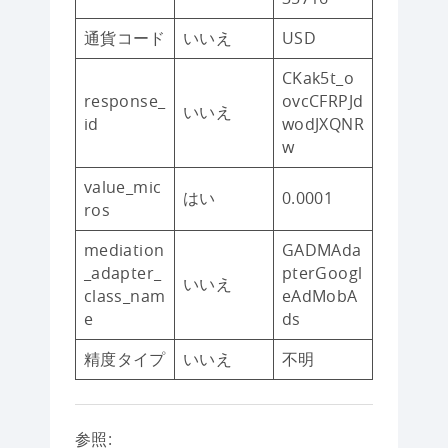
通貨コード
いいえ
USD
CKak5t_o
response_
ovcCFRPJd
いいえ
id
wodJXQNR
w
value_mic
はい
0.0001
ros
mediation
GADMAda
_adapter_
pterGoogl
いいえ
class_nam
eAdMobA
e
ds
精度タイプ
いいえ
不明
参照: