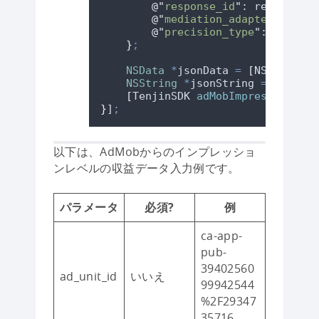
@"
response_id
"
: responseId
@"
mediation_adapter_class_
@"
precision_type
"
: @
(
preci
}
;
NSData
*
jsonData 
=
[
NSJSONSeri
NSString
*
jsonString 
=
[[
NSStr
[
TenjinSDK 
adMobImpressionFrom
}
]
;
以下は、AdMobからのインプレッショ
ンレベルの収益データ入力例です。
パラメータ
必須?
例
ca-app-
pub-
39402560
ad_unit_id
いいえ
99942544
%2F29347
35716