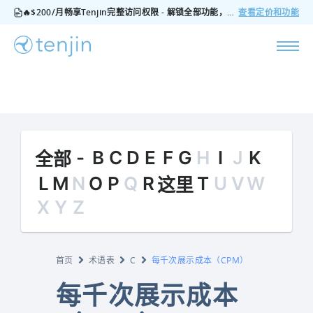
🔥$200/月畅享Tenjin完整访问权限 - 解锁全部功能，无隐藏费用，随时可取消
查看定价和功能
-
B
C
D
E
F
G
H
I
J
K
全部
L
M
N
O
P
Q
R
T
U
V
W
这里
X
Y
Z
首页
术语表
C
每千次展示成本（CPM）
每千次展示成本