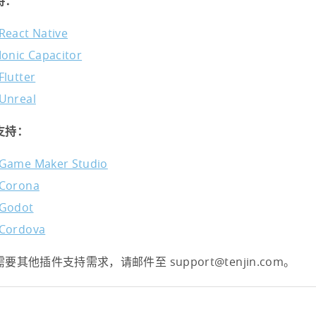
持：
React Native
Ionic Capacitor
Flutter
Unreal
支持：
Game Maker Studio
Corona
Godot
Cordova
要其他插件支持需求，请邮件至 support@tenjin.com。