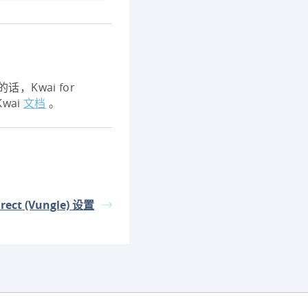
话，Kwai for
wai
文档
。
Direct (Vungle) 设置