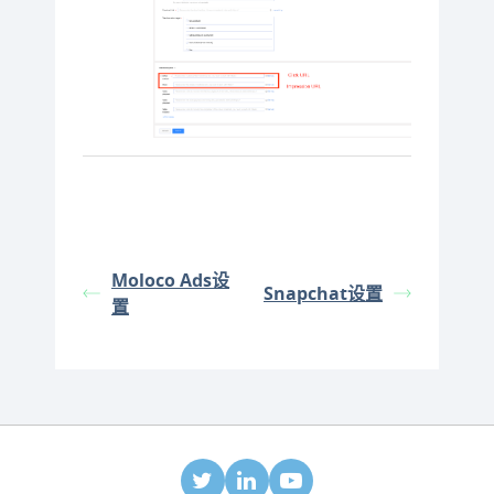
Moloco Ads设
Snapchat设置
置