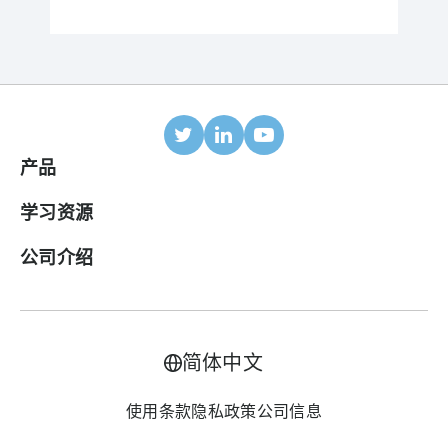
产品
移动归因
学习资源
合作伙伴
博客
公司介绍
ROI 面板
帮助中心
关于我们
广告变现套件
案例研究
加入我们
简体中文
LTV预测
行业报告
联系我们
使用条款
隐私政策
公司信息
全渠道成本汇总
术语表
价格方案