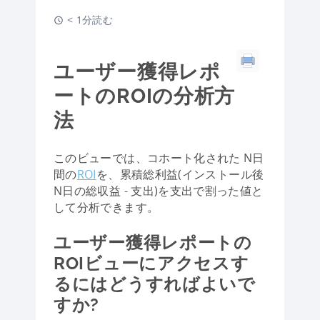
< 1分読む
ユーザー獲得レポ
ートのROIの分析方
法
このビューでは、コホート化された N日
間の
ROI
を、累積総利益(インストール後
N日の総収益 - 支出)を支出で割った値と
して分析できます。
ユーザー獲得レポートの
ROIビューにアクセスす
るにはどうすればよいで
すか?