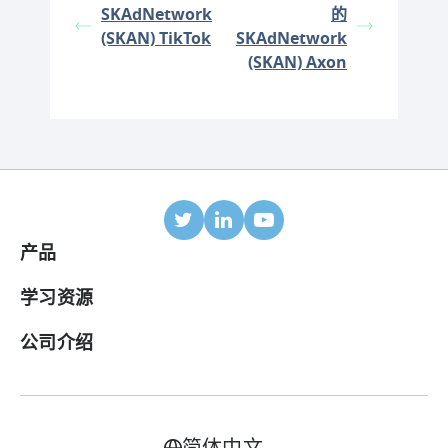
SKAdNetwork
的
(SKAN) TikTok
SKAdNetwork
(SKAN) Axon
产品
移动归因
学习资源
合作伙伴
博客
公司介绍
ROI 面板
帮助中心
关于我们
广告变现套件
案例研究
加入我们
简体中文