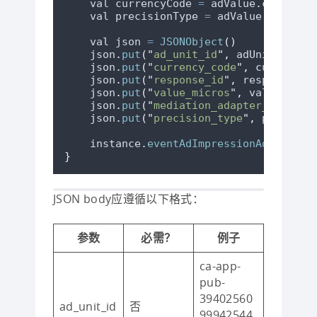
    val currencyCode 
=
adValue
.
currency
    val precisionType 
=
adValue
.
precisi
    val json 
=
JSONObject
()
json
.
put
(
"
ad_unit_id
"
,
 adUnitId
)
json
.
put
(
"
currency_code
"
,
 currencyC
json
.
put
(
"
response_id
"
,
responseInf
json
.
put
(
"
value_micros
"
,
 valueMicro
json
.
put
(
"
mediation_adapter_class_n
json
.
put
(
"
precision_type
"
,
 precisio
instance
.
eventAdImpressionAdMob
(
jso
}
JSON body应遵循以下格式：
参数
必需？
例子
ca-app-
pub-
39402560
ad_unit_id
否
99942544