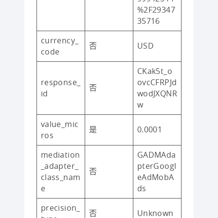
%2F29347
35716
currency_
否
USD
code
CKak5t_o
response_
ovcCFRPJd
否
id
wodJXQNR
w
value_mic
是
0.0001
ros
mediation
GADMAda
_adapter_
pterGoogl
否
class_nam
eAdMobA
e
ds
precision_
否
Unknown