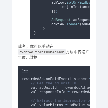
adView
.
setOnPaidEventListe
tenjinInstance
.
eventAd
})
;
AdRequest
adRequest
=
new
 
adView
.
loadAd
(
adRequest
)
;
}
}
或者，你可以手动在
方法中传递广
eventAdImpressionAdMob
告展示数据。
Java
rewardedAd
.
onPaidEventListener
=
 OnPaid
// Get the ad unit ID
    val adUnitId 
=
rewardedAd
.
adUnitId
    val responseInfo 
=
rewardedAd
.
respo
// Extract the impression-level ad 
    val valueMicros 
=
adValue
.
valueMicr