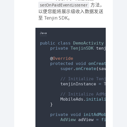
方法，
setOnPaidEventListener
以便您能将展示级收入数据发送
至 Tenjin SDK。
Java
public
class
DemoActivity
extends
private
TenjinSDK
tenjinInstan
@
Override
protected
void
onCreate
(
Bundle
super
.
onCreate
(
savedInstan
// Initialize Tenjin
        tenjinInstance 
=
TenjinSDK
// Initialize AdMob
MobileAds
.
initialize
(
this
,
}
private
void
initAdMobBanner
()
AdView
adView
=
findViewBy