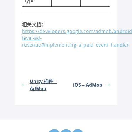
type
相关文档：
https://developers.google.com/admob/android
level-ad-
revenue#implementing_a_paid_event_handler
Unity 插件 –
iOS – AdMob
AdMob