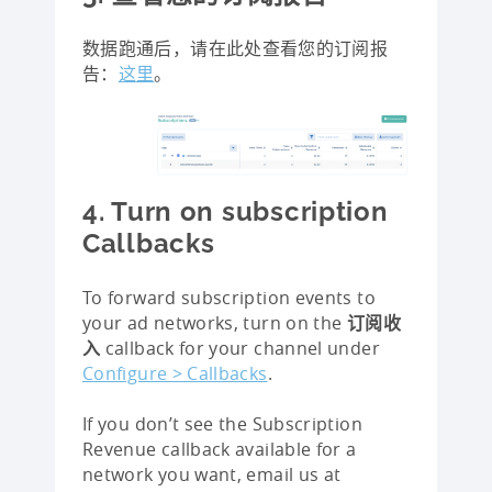
数据跑通后，请在此处查看您的订阅报
告：
这里
。
4. Turn on subscription
Callbacks
To forward subscription events to
your ad networks, turn on the
订阅收
入
callback for your channel under
Configure > Callbacks
.
If you don’t see the Subscription
Revenue callback available for a
network you want, email us at