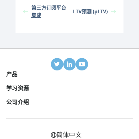
第三方订阅平台
LTV预测 (pLTV)
集成
产品
移动归因
学习资源
合作伙伴
博客
公司介绍
ROI 面板
帮助中心
关于我们
广告变现套件
案例研究
加入我们
简体中文