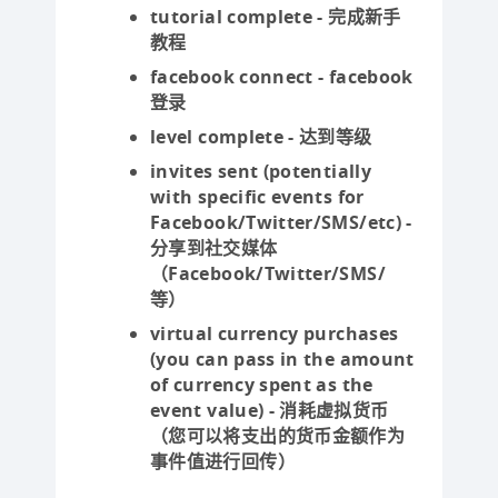
tutorial complete - 完成新手
教程
facebook connect - facebook
登录
level complete - 达到等级
invites sent (potentially
with specific events for
Facebook/Twitter/SMS/etc) -
分享到社交媒体
（Facebook/Twitter/SMS/
等）
virtual currency purchases
(you can pass in the amount
of currency spent as the
event value) - 消耗虚拟货币
（您可以将支出的货币金额作为
事件值进行回传）