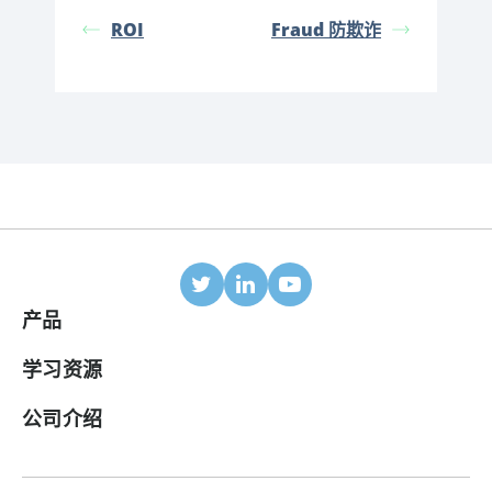
ROI
Fraud 防欺诈
产品
移动归因
学习资源
合作伙伴
博客
公司介绍
ROI 面板
帮助中心
关于我们