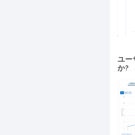
ユー
か?