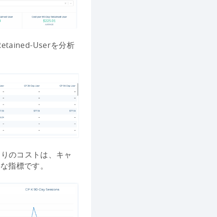
ined-Userを分析
たりのコストは、キャ
要な指標です。