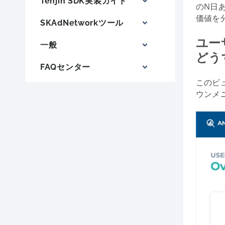
Tenjin SDK実装ガイド
のN日
価値を
SKAdNetworkツール
ユー
一般
どう
FAQセンター
このビュ
ウンメニ