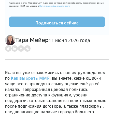
Нажимая на кнопку "Подписаться", я даю свое согласие на сбор и обработку персональных данных
mail
компанией Tenjin, как указано в
Политика конфиденциальности.
(???????????)
Тара Мейер
11 июня 2026 года
Если вы уже ознакомились с нашим руководством
по
Как выбрать MMP
, вы знаете, какие ошибки
чаще всего приводят к срыву оценки ещё до её
начала. Непрозрачная ценовая политика,
ограничение доступа к функциям, уровни
поддержки, которые становятся понятными только
после подписания договора, а также платформы,
предполагающие наличие гораздо большего