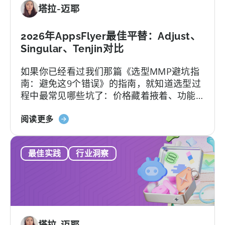
塔拉-迈耶
费
版
与
2026年AppsFlyer最佳平替：Adjust、
付
Singular、Tenjin对比
费
如果你已经看过我们那篇《选型MMP避坑指
版、
南：避免这9个错误》的指南，就知道选型过
转
程中最常见哪些坑了：价格藏着掖着、功能
换
层层加锁、签完合同才知道支持分三六九
限
关
等、平台默认你有技术团队等等。
阅读更多
制，
于
以
2026
及
最佳实践
行业洞察
年
您
最
真
佳
正
AppsFlyer
需
替
要
代
的
塔拉-迈耶