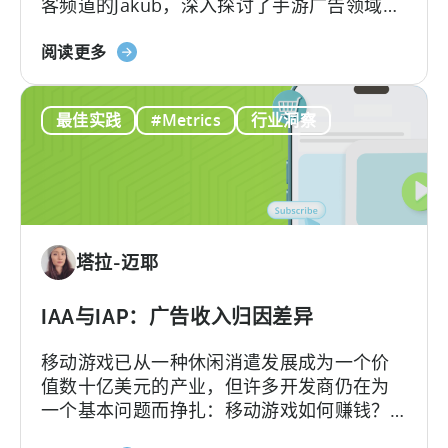
客频道的Jakub，深入探讨了手游广告领域的
展
巨变。
的
关
阅读更多
免
于
费
2026
AI
最佳实践
#Metrics
行业洞察
年
工
的
具
广
告
创
意：
塔拉-迈耶
现
在
就
IAA与IAP：广告收入归因差异
采
移动游戏已从一种休闲消遣发展成为一个价
用
值数十亿美元的产业，但许多开发商仍在为
AI
一个基本问题而挣扎：移动游戏如何赚钱？
工
答案在于了解两种关键的货币化模式：应用
作