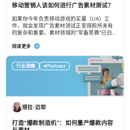
年
移动营销人该如何进行广告素材测试？
应
如果你今年负责移动游戏的买量（UA）工
用
作，就会发现广告素材测试正变得前所未有
广
的复杂和重要。素材领域的"军备竞赛"已白热
告
化，如今的核心问题不再是"能否产出足够的
主
关
素材"，而是"能否有效测试并筛选出真正的优
阅读更多
需
于
质素材"。
要
《移
了
行业洞察
#Podcast
动
解
营
的
销
内
人
容
员
如
塔拉-迈耶
何
进
行
打造“爆款制造机”：如何量产爆款内容
广