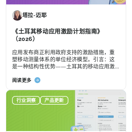
应
用
塔拉-迈耶
激
励
计
《土耳其移动应用激励计划指南》
划：
（2026）
您
应用发布商正利用政府支持的激励措施，重
的
塑移动测量体系的单位经济模型。引言：这
申
是一种结构性优势——土耳其的移动应用激
请
励计划已悄然成为全球应用开发者可利用的
检
关
最重要且不稀释股权的融资框架之一。 该政
阅读更多
查
于
府激励计划是一个结构完善、资金充裕的政
清
《土
府体系，可报销50–70%的...
单
行业洞察
产品更新
耳
其
移
动
应