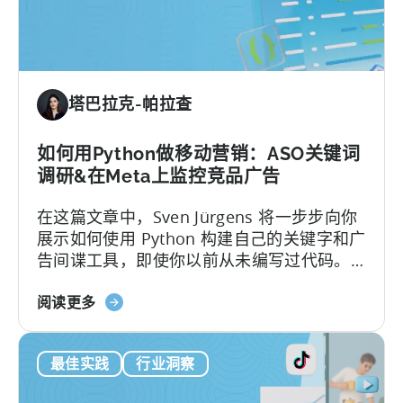
货
币
化
的
预
塔巴拉克-帕拉查
测
LTV：
解
如何用Python做移动营销：ASO关键词
决
调研&在Meta上监控竞品广告
4
在这篇文章中，Sven Jürgens 将一步步向你
个
展示如何使用 Python 构建自己的关键字和广
难
告间谍工具，即使你以前从未编写过代码。
题
以下是本篇文章的内容：让您的应用在拥挤
关
的应用商店中引起注意或投放有效的广告需
阅读更多
于
要的不仅仅是运气。幸运的是，有了 Python
如
这样的工具...
最佳实践
行业洞察
何
使