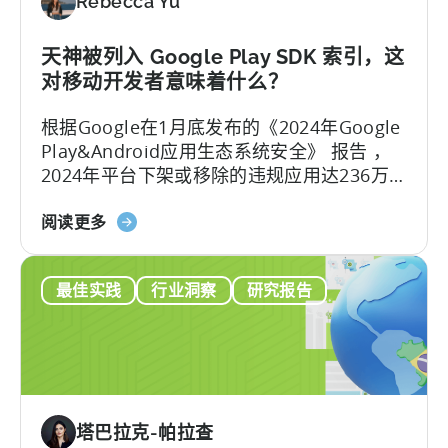
Rebecca Yu
索
广
告
天神被列入 Google Play SDK 索引，这
的
对移动开发者意味着什么？
新
根据Google在1月底发布的《2024年Google
浏
Play&Android应用生态系统安全》 报告 ，
览
2024年平台下架或移除的违规应用达236万
归
款，封禁了15.8万个开发者账号，整治力度
因
关
较2023年的228万款下架量有所增加。 面对
阅读更多
更
于
日益严格的审核环境，开发者如何应对这一
新
天
合规压力？
最佳实践
行业洞察
研究报告
神
被
列
入
Google
Play
塔巴拉克-帕拉查
SDK