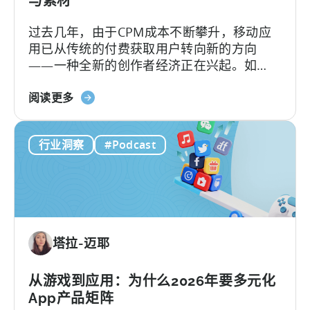
与素材
告
过去几年，由于CPM成本不断攀升，移动应
创
用已从传统的付费获取用户转向新的方向
意
——一种全新的创作者经济正在兴起。如
测
今，内容制作相较以往更像是一个工业化的
试》
关
流水线工程，通过系统化的运作、自动化工
阅读更多
于
作流、无数次的迭代以及按需优化来完成。
《打
行业洞察
#Podcast
造
病
毒
式
内
容
塔拉-迈耶
机
器：
如
从游戏到应用：为什么2026年要多元化
何
App产品矩阵