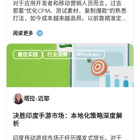
对于应用开发者和移动营销人员而言，过去
2026
那套“优化CPM、测试素材、复制爆款”的熟悉
年
打法，如今成本越来越高昂。以前靠精准定
实
位和竞价就能预测效果的"科学"，如今变成了
现
关
新学问：怎么抓住并留住用户的注意力。
阅读更多
移
于
动
《什
应
最佳实践
行业洞察
#Podcast
么
用
是
投
创
资
作
组
者
合
经
多
塔拉-迈耶
济？
元
为
化》
何
决胜印度手游市场：本地化策略深度解
微
析
网
印度移动游戏市场正经历爆发式增长。对于
红