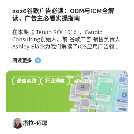
利
用
2026谷歌广告必读：ODM与ICM全解
OpenClaw
读，广告主必看实操指南
和
在本期《 Tenjin ROI 101》，Candid
AI
Consulting创始人、前 谷歌广告 销售负责人
实
Ashley Black为我们解读了iOS应用广告领域
现
最易被误解的专业术语。Ashley在谷歌工作
自
关
近十年，其中六年领导应用广告销售团队
阅读更多
动
于
——她深谙谷歌广告产品的底层逻辑架构，
化
谷
又清楚其在真实投放中的效果，将在本文为
内
最佳实践
行业洞察
#Podcast
歌
我们带来双视角解读。
容
ODM
创
和
作
ICM
的
解
塔拉-迈耶
读：
2026