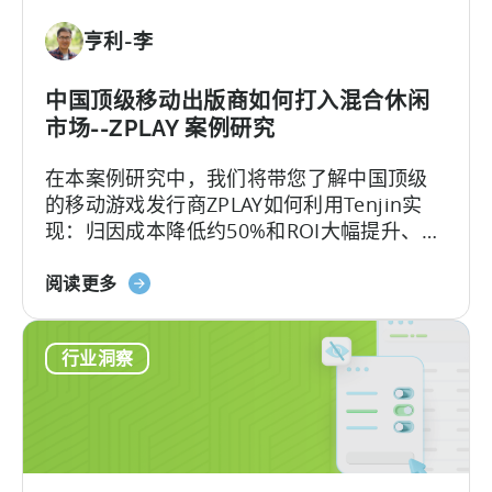
斯
亨利-李
坦
的
移
中国顶级移动出版商如何打入混合休闲
动
市场--ZPLAY 案例研究
游
在本案例研究中，我们将带您了解中国顶级
戏
的移动游戏发行商ZPLAY如何利用Tenjin实
状
现：归因成本降低约50%和ROI大幅提升、
况
ZPLAY成立于北京，是一家知名全球的移动游
关
戏发行商，旗下的产品在全球范围内下载量
阅读更多
于
超过数百万次。
《中
行业洞察
国
顶
级
移
动