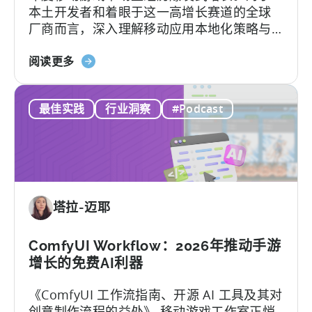
本土开发者和着眼于这一高增长赛道的全球
正
厂商而言，深入理解移动应用本地化策略与
在
用户行为洞察，是成功突围的关键。
重
关
阅读更多
新
于
定
《如
义
最佳实践
行业洞察
#Podcast
何
移
在
动
印
端
度
用
移
户
动
获
塔拉-迈耶
游
取》
戏
市
ComfyUI Workflow：2026年推动手游
场
增长的免费AI利器
取
《ComfyUI 工作流指南、开源 AI 工具及其对
得
创意制作流程的益处》 移动游戏工作室正悄
成