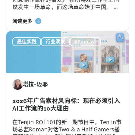
然发生一场革命，而这场革命始于中国。 当
功：
地团队通过利用开源AI工具，在不增加人手的
移
关
情况下将用户获取（UA）规模扩大了10倍。
阅读更多
动
于
这些能够快速扩展的团队正在测试数百个广
应
ComfyUI
告创意…….
用
最佳实践
行业洞察
#Podcast
工
本
作
地
流
化
程：
策
2026
略》
年
塔拉-迈耶
助
力
移
2026年广告素材风向标：现在必须引入
动
AI工作流的10大理由
游
在Tenjin ROI 101的新一期节目中，Tenjin市
戏
场总监Roman对话Two & a Half Gamers播
发