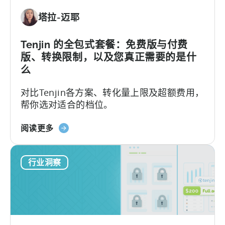
用
塔拉-迈耶
激
励
计
Tenjin 的全包式套餐：免费版与付费
划
版、转换限制，以及您真正需要的是什
指
么
南
对比Tenjin各方案、转化量上限及超额费用，
（2026）》
帮你选对适合的档位。
关
阅读更多
于
Tenjin
行业洞察
的
全
包
套
餐：
免