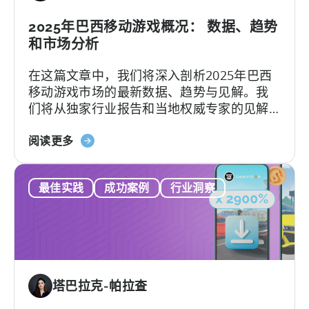
索
引-
2025年巴西移动游戏概况： 数据、趋势
-
和市场分析
这
在这篇文章中，我们将深入剖析2025年巴西
对
移动游戏市场的最新数据、趋势与见解。我
移
们将从独家行业报告和当地权威专家的见解
动
中，探讨推动这一显著增长的因素以及巴西
开
关
游戏市场的独特性。
阅读更多
发
于
者
《2025
意
最佳实践
成功案例
行业洞察
年
味
巴
着
西
什
移
么？
动
游
塔巴拉克-帕拉查
戏
状