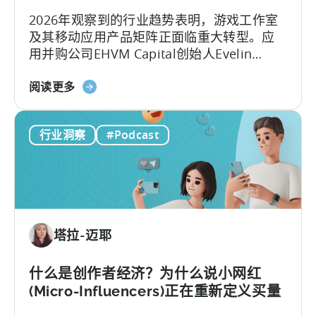
制
2026年观察到的行业趋势表明，游戏工作室
作
及其移动应用产品矩阵正面临重大转型。应
病
用并购公司EHVM Capital创始人Evelin
毒
Herrera指出，一场全球范围内的 应用产品矩
式
关
阵 重构已全面展开。
阅读更多
内
于
容
《从
与
行业洞察
#Podcast
游
创
戏
意》
到
应
用
投
塔拉-迈耶
资：
为
何
什么是创作者经济？为什么说小网红
应
(Micro-Influencers)正在重新定义买量
在