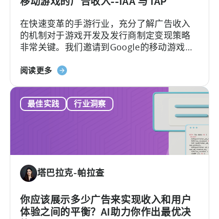
作
移动游戏的广告收入--IAA 与 IAP
室
在快速变革的手游行业，充分了解广告收入
如
的机制对于游戏开发及发行商制定变现策略
何
非常关键。我们邀请到Google的移动游戏和
通
应用负责人Mariusz Gąsiewski一同探讨手游
过
关
收入的最新数据和趋势。
阅读更多
天
于
神
移
在
最佳实践
行业洞察
动
9
游
个
戏
月
中
内
的
将
广
安
塔巴拉克-帕拉查
告
装
收
量
入-
你应该展示多少广告来实现收入和用户
提
-
体验之间的平衡？AI助力你作出最优决
高