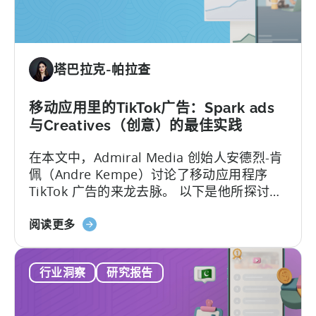
用
Python
进
行
塔巴拉克-帕拉查
移
动
营
移动应用里的TikTok广告：Spark ads
销：
与Creatives（创意）的最佳实践
ASO
在本文中，Admiral Media 创始人安德烈-肯
关
佩（Andre Kempe）讨论了移动应用程序
键
TikTok 广告的来龙去脉。 以下是他所探讨的
字
内容：-TikTok广告与
研
关
Meta（Facebook/Instagram）广告有何不
阅读更多
究
于
同？
与
移
窥
行业洞察
研究报告
动
探
应
竞
用
争