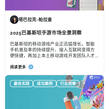
程
对
序
手
的
在
塔巴拉克-帕拉查
TikTok
Meta
广
上
告：
2025巴基斯坦手游市场全景洞察
的
火
广
巴基斯坦的移动游戏产业正迅猛增长。智能
花
告
手机普及率的持续提升、接入互联网变得方
广
便快捷，再加上本土移动游戏开发团队人才
告
辈出，都为巴基斯坦手游行业的发展注入了
和
关
强劲动力。根据Bloom Pakistan发布的最新
阅读更多
最
于
报告，到2026年，巴基斯坦游戏玩家人数预
佳
《天
计将攀升至5090万。如此庞大的玩家规模将
创
最佳实践
成功案例
行业洞察
神：
有力推动巴基斯坦地区的游戏社群蓬勃发
意
2025
展，预计2026年巴基斯坦手游市场收入将突
实
年
破800万美元。随着全球对新兴游戏市场的兴
践
巴
趣持续上升，巴基斯坦也正积极布局，计划
基
在南亚游戏生态系统中占据重要地位。