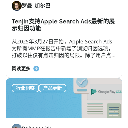
出
罗曼-加尔巴
版
商
如
Tenjin支持Apple Search Ads最新的展
何
示归因功能
打
从2025年3月27日开始，Apple Search Ads
入
为所有MMP在报告中新增了浏览归因选项，
混
打破以往仅有点击归因的局限。除了用户点
合
击广告后的转化将被归因于Apple Search
休
关
Ads，现在用户即便未点击广告，只是浏览产
阅读更多
闲
于
生的转化也将归因于Apple Search Ads。
市
天
场-
行业洞察
产品更新
神
-
支
ZPLAY
持
案
苹
例
果
研
搜
究