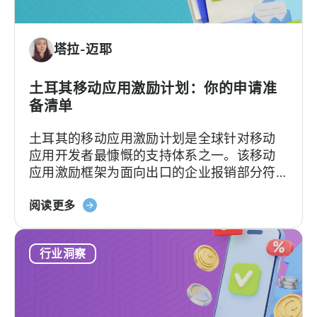
塔拉-迈耶
土耳其移动应用激励计划：你的申请准
备清单
土耳其的移动应用激励计划是全球针对移动
应用开发者最慷慨的支持体系之一。该移动
应用激励框架为面向出口的企业报销部分符
合条件的广告费、平台佣金、软件费用及市
关
场准入费用，具体支持力度和上限因类别及
阅读更多
于
项目轨道而异。[1][4][5][6] 对于合适的…….
土
行业洞察
耳
其
移
动