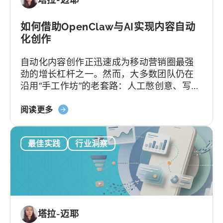
方
是
案：
什
Adjust、
如何借助OpenClaw与AI实现内容自动
么
Singular
化创作
与
自动化内容创作正迅速成为移动营销圈最强
Tenjin
劲的增长杠杆之一。然而，大多数团队仍在
对
沿用“手工作坊”的老套路：人工憋创意、写脚
比
本、剪辑，再挨个平台分发，疲于应对不断
关
加速的内容更新节奏。
阅读更多
于
如
最佳实践
行业洞察
何
在
移
动
营
销
塔拉-迈耶
中