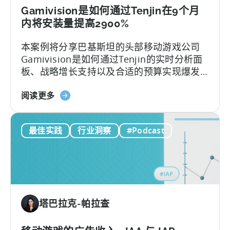
况》：
Gamivision是如何通过Tenjin在9个月
数
内将安装量提高2900%
据、
本案例将分享巴基斯坦的头部移动游戏公司
趋
Gamivision是如何通过Tenjin的实时分析面
势
板、战略增长支持以及合适的预算实现爆发
和
性增长。
市
关
阅读更多
场
于
分
巴
析
最佳实践
行业洞察
#Podcast
基
斯
坦
移
动
游
塔巴拉克-帕拉查
戏
工