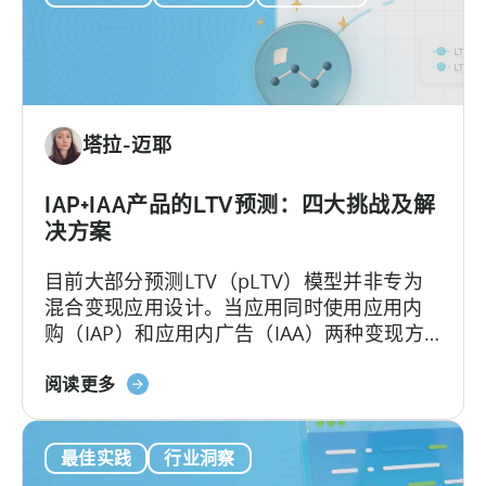
是
LTV
预
测
（pLTV）？
塔拉-迈耶
IAP+IAA产品的LTV预测：四大挑战及解
决方案
目前大部分预测LTV（pLTV）模型并非专为
混合变现应用设计。当应用同时使用应用内
购（IAP）和应用内广告（IAA）两种变现方
式时，用户行为会变得复杂。传统的LTV模型
关
难以应对，多数pLTV指标也同样无法节省成
阅读更多
于
本、深度洞察。
混
最佳实践
行业洞察
合