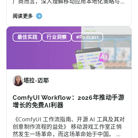
厂商而言，深入理解移动应用本地化策略与
之
用户行为洞察，是成功突围的关键。
有
关
阅读更多
效
于
的
《如
框
最佳实践
行业洞察
#Podcast
何
架”
在
印
度
移
动
塔拉-迈耶
游
戏
市
ComfyUI Workflow：2026年推动手游
场
增长的免费AI利器
取
《ComfyUI 工作流指南、开源 AI 工具及其对
得
创意制作流程的益处》 移动游戏工作室正悄
成
然发生一场革命，而这场革命始于中国。 当
功：