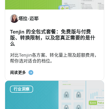
AI
助
手
塔拉-迈耶
进
行
Tenjin
Tenjin 的全包式套餐：免费版与付费
SDK
版、转换限制，以及您真正需要的是什
集
么
成：
对比Tenjin各方案、转化量上限及超额费用，
开
帮你选对适合的档位。
发
者
关
指
阅读更多
于
南》
Tenjin
行业洞察
的
全
包
套