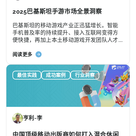
广
告：
2025巴基斯坦手游市场全景洞察
火
巴基斯坦的移动游戏产业正迅猛增长。智能
花
手机普及率的持续提升、接入互联网变得方
广
便快捷，再加上本土移动游戏开发团队人才
告
辈出，都为巴基斯坦手游行业的发展注入了
和
关
强劲动力。根据Bloom Pakistan发布的最新
阅读更多
最
于
报告，到2026年，巴基斯坦游戏玩家人数预
佳
《天
计将攀升至5090万。如此庞大的玩家规模将
创
最佳实践
成功案例
行业洞察
神：
有力推动巴基斯坦地区的游戏社群蓬勃发
意
2025
展，预计2026年巴基斯坦手游市场收入将突
实
年
破800万美元。随着全球对新兴游戏市场的兴
践
巴
趣持续上升，巴基斯坦也正积极布局，计划
基
在南亚游戏生态系统中占据重要地位。
斯
亨利-李
坦
的
移
中国顶级移动出版商如何打入混合休闲