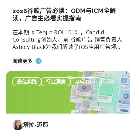
利
用
2026谷歌广告必读：ODM与ICM全解
OpenClaw
读，广告主必看实操指南
和
在本期《 Tenjin ROI 101》，Candid
AI
Consulting创始人、前 谷歌广告 销售负责人
实
Ashley Black为我们解读了iOS应用广告领域
现
最易被误解的专业术语。Ashley在谷歌工作
自
关
近十年，其中六年领导应用广告销售团队
阅读更多
动
于
——她深谙谷歌广告产品的底层逻辑架构，
化
谷
又清楚其在真实投放中的效果，将在本文为
内
最佳实践
行业洞察
#Podcast
歌
我们带来双视角解读。
容
ODM
创
和
作
ICM
的
解
塔拉-迈耶
读：
2026