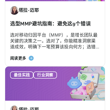
要
代
的
塔拉-迈耶
方
是
案：
什
Adjust、
选型MMP避坑指南：避免这9个错误
么
Singular
选对移动归因平台（MMP），是增长团队最
与
关键的决策之一。选对了，你能精准洞察渠
Tenjin
道成效，明确下一笔预算该投向何方；选错
对
了，不仅得花钱养着一个团队根本用不转的
比
关
平台，还可能陷入“提工单没人理”的死循环。
阅读更多
于
更糟的是，一旦签下合同，各种隐形费用随
《如
时可能冒出来。
最佳实践
行业洞察
何
选
择
MMP：
避
免
塔拉-迈耶