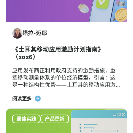
移
动
应
用
塔拉-迈耶
激
励
计
《土耳其移动应用激励计划指南》
划：
（2026）
您
应用发布商正利用政府支持的激励措施，重
的
塑移动测量体系的单位经济模型。引言：这
申
是一种结构性优势——土耳其的移动应用激
请
励计划已悄然成为全球应用开发者可利用的
检
关
最重要且不稀释股权的融资框架之一。 该政
阅读更多
查
于
府激励计划是一个结构完善、资金充裕的政
清
《土
府体系，可报销50–70%的...
单
最佳实践
产品更新
耳
其