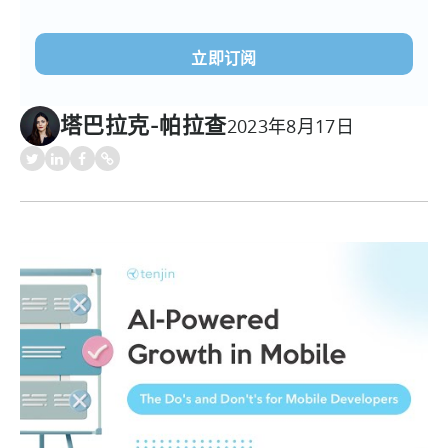
电
子
邮
件
(必
塔巴拉克-帕拉查
2023年8月17日
须填
写）