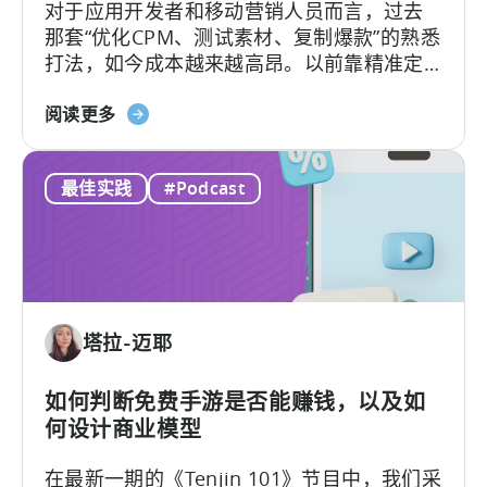
对于应用开发者和移动营销人员而言，过去
2026
那套“优化CPM、测试素材、复制爆款”的熟悉
年
打法，如今成本越来越高昂。以前靠精准定
实
位和竞价就能预测效果的"科学"，如今变成了
现
关
新学问：怎么抓住并留住用户的注意力。
阅读更多
移
于
动
《什
应
最佳实践
#Podcast
么
用
是
投
创
资
作
组
者
合
经
多
塔拉-迈耶
济？
元
为
化》
何
如何判断免费手游是否能赚钱，以及如
微
何设计商业模型
网
在最新一期的《Tenjin 101》节目中，我们采
红