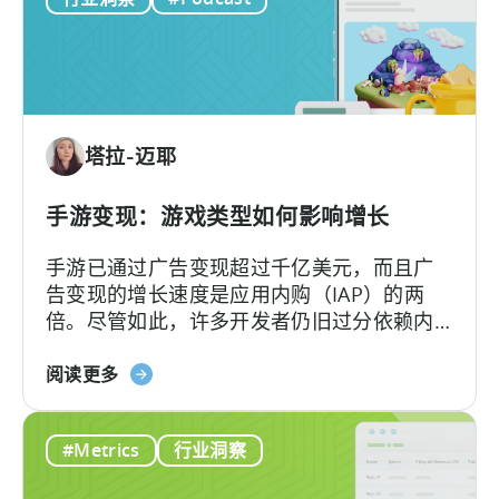
用
程
序
留
存
策
塔拉-迈耶
略
始
于
手游变现：游戏类型如何影响增长
选
手游已通过广告变现超过千亿美元，而且广
择
告变现的增长速度是应用内购（IAP）的两
正
倍。尽管如此，许多开发者仍旧过分依赖内
确
购变现，从而错失了大量潜在收益。
的
关
阅读更多
指
于
标
移
#Metrics
行业洞察
动
游