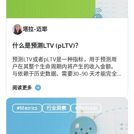
戏
货
币
化：
塔拉-迈耶
类
型
如
什么是预测LTV (pLTV)？
何
预测LTV或者pLTV是一种指标，用于预测用
影
户在其整个生命周期内将产生的收入金额。
响
与依赖于历史数据、需要30–90 天才能完全
增
展现的传统 LTV 不同，LTV 预测（pLTV）能
长
关
够在数小时内提供可操作的预测。
阅读更多
于
什
#Metrics
行业洞察
#Podcast
么
是
LTV
预