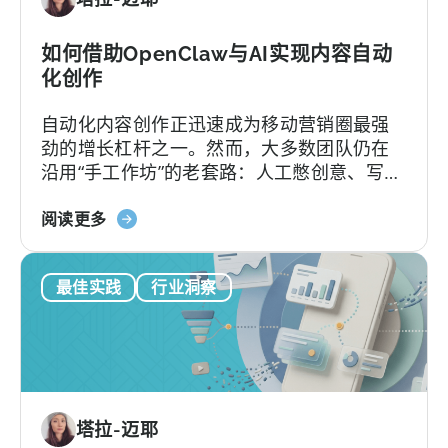
这
9
个
如何借助OpenClaw与AI实现内容自动
错
化创作
误》
自动化内容创作正迅速成为移动营销圈最强
劲的增长杠杆之一。然而，大多数团队仍在
沿用“手工作坊”的老套路：人工憋创意、写脚
本、剪辑，再挨个平台分发，疲于应对不断
关
加速的内容更新节奏。
阅读更多
于
如
最佳实践
行业洞察
何
在
移
动
营
销
塔拉-迈耶
中