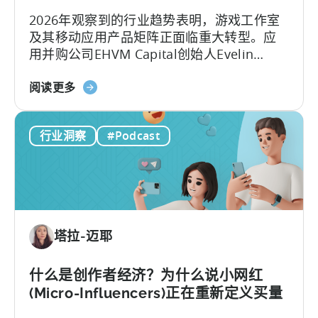
制
2026年观察到的行业趋势表明，游戏工作室
作
及其移动应用产品矩阵正面临重大转型。应
病
用并购公司EHVM Capital创始人Evelin
毒
Herrera指出，一场全球范围内的 应用产品矩
式
关
阵 重构已全面展开。
阅读更多
内
于
容
《从
与
行业洞察
#Podcast
游
创
戏
意》
到
应
用
投
塔拉-迈耶
资：
为
何
什么是创作者经济？为什么说小网红
应
(Micro-Influencers)正在重新定义买量
在