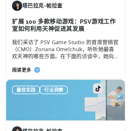
行
塔巴拉克-帕拉查
移
动
营
扩展 100 多款移动游戏：PSV游戏工作
销：
室如何利用天神促进其发展
ASO
我们采访了 PSV Game Studio 的首席营销官
关
（CMO）Zoriana Omelchuk，听听她最喜
键
欢天神的哪些方面。在下面的访谈中，她向
字
我们介绍了她的团队如何使用天神仪表盘扩
研
关
展 100 多个应用程序的幕后故事。您将了解
阅读更多
究
于
到：1.PSV 在天神中跟踪的关键指标和 KPI。
与
Scaling
窥
最佳实践
行业洞察
100+
探
Mobile
竞
Games：
争
PSV
对
游
手
戏
在