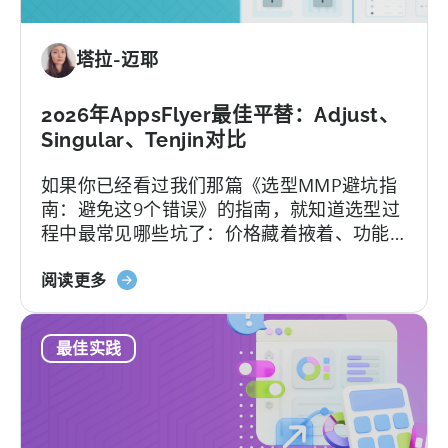
餐：
免
塔拉-迈耶
费
版
与
2026年AppsFlyer最佳平替：Adjust、
付
Singular、Tenjin对比
费
如果你已经看过我们那篇《选型MMP避坑指
版、
南：避免这9个错误》的指南，就知道选型过
转
程中最常见哪些坑了：价格藏着掖着、功能
换
层层加锁、签完合同才知道支持分三六九
限
关
等、平台默认你有技术团队等等。
阅读更多
制，
于
以
2026
及
最佳实践
年
您
最
真
佳
正
AppsFlyer
需
替