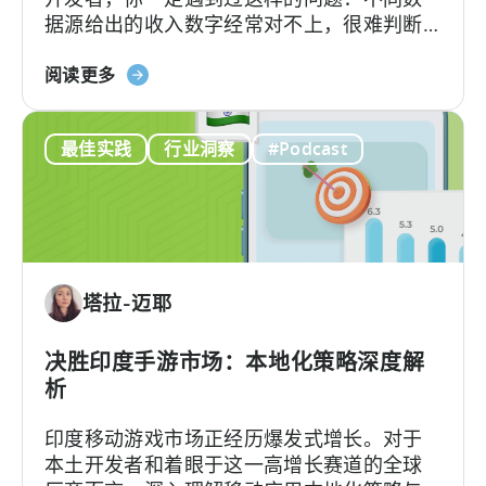
据源给出的收入数字经常对不上，很难判断
免
哪个才更准确。
费
关
阅读更多
游
于
戏
“如
商
最佳实践
行业洞察
#Podcast
何
业
计
模
算
式
应
用
内
塔拉-迈耶
广
告
收
决胜印度手游市场：本地化策略深度解
入：
析
我
印度移动游戏市场正经历爆发式增长。对于
们
本土开发者和着眼于这一高增长赛道的全球
行