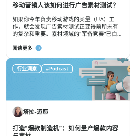
年
移动营销人该如何进行广告素材测试？
应
如果你今年负责移动游戏的买量（UA）工
用
作，就会发现广告素材测试正变得前所未有
广
的复杂和重要。素材领域的"军备竞赛"已白热
告
化，如今的核心问题不再是"能否产出足够的
主
关
素材"，而是"能否有效测试并筛选出真正的优
阅读更多
需
于
质素材"。
要
《移
了
行业洞察
#Podcast
动
解
营
的
销
内
人
容
员
如
塔拉-迈耶
何
进
行
打造“爆款制造机”：如何量产爆款内容
广