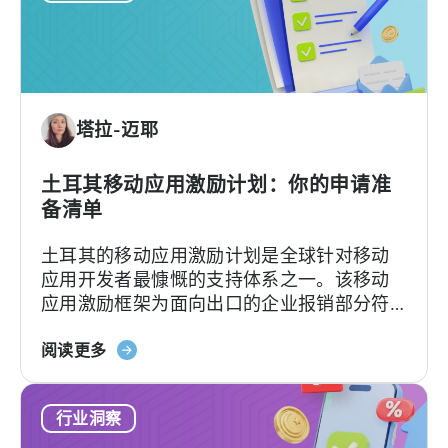
塔拉-迈耶
土耳其移动应用激励计划：你的申请准
备清单
土耳其的移动应用激励计划是全球针对移动
应用开发者最慷慨的支持体系之一。该移动
应用激励框架为面向出口的企业报销部分符
合条件的广告费、平台佣金、软件费用及市
关
场准入费用，具体支持力度和上限因类别及
阅读更多
于
项目轨道而异。[1][4][5][6] 对于合适的…….
土
行业洞察
耳
其