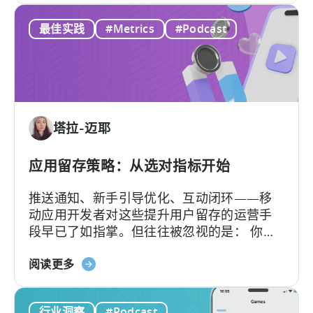
IAA
10
最佳实践
#Metrics
#Podcast
和
个
IAP：
理
广
由
告
收
入
塔拉-迈耶
分
配
的
应用留存策略：从选对指标开始
差
推送通知、新手引导优化、互动闭环——移
异
动应用开发者对这些提升用户留存的运营手
段早已了如指掌。但往往被忽视的是： 你的
留存策略效果如何，取决于你使用的留存统
关
计方式。 如果连留存率的计算方式都不准
阅读更多
于
确，再好的策略也发挥不了作用。
"应
行业洞察
#Podcast