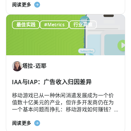
关
阅读更多
免
于
费
2026
AI
最佳实践
#Metrics
行业洞察
年
工
的
具
广
告
创
意：
塔拉-迈耶
现
在
就
IAA与IAP：广告收入归因差异
采
移动游戏已从一种休闲消遣发展成为一个价
用
值数十亿美元的产业，但许多开发商仍在为
AI
一个基本问题而挣扎：移动游戏如何赚钱？
工
答案在于了解两种关键的货币化模式：应用
作
关
内广告和应用内购买，即 IAA 和 IAP，并能有
阅读更多
流
于
效地利用它们。...
的