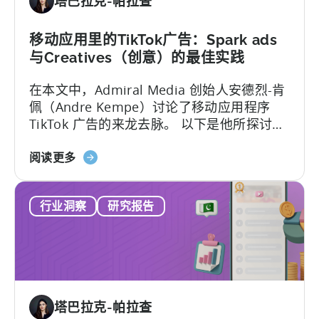
塔巴拉克-帕拉查
工
Meta
作
上
室
移动应用里的TikTok广告：Spark ads
的
如
广
与Creatives（创意）的最佳实践
何
告
在本文中，Admiral Media 创始人安德烈-肯
利
佩（Andre Kempe）讨论了移动应用程序
用
TikTok 广告的来龙去脉。 以下是他所探讨的
天
内容：-TikTok广告与
神
关
Meta（Facebook/Instagram）广告有何不
阅读更多
促
于
同？
进
移
其
行业洞察
研究报告
动
发
应
展
用
程
序
的
塔巴拉克-帕拉查
TikTok