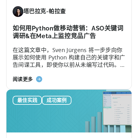
预
塔巴拉克-帕拉查
测
LTV：
解
如何用Python做移动营销：ASO关键词
决
调研&在Meta上监控竞品广告
4
在这篇文章中，Sven Jürgens 将一步步向你
个
展示如何使用 Python 构建自己的关键字和广
难
告间谍工具，即使你以前从未编写过代码。
题
以下是本篇文章的内容：让您的应用在拥挤
关
的应用商店中引起注意或投放有效的广告需
阅读更多
于
要的不仅仅是运气。幸运的是，有了 Python
如
这样的工具...
最佳实践
成功案例
何
使
用
Python
进