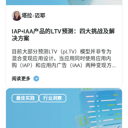
测
（pLTV）？
塔拉-迈耶
IAP+IAA产品的LTV预测：四大挑战及解
决方案
目前大部分预测LTV（pLTV）模型并非专为
混合变现应用设计。当应用同时使用应用内
购（IAP）和应用内广告（IAA）两种变现方
式时，用户行为会变得复杂。传统的LTV模型
关
难以应对，多数pLTV指标也同样无法节省成
阅读更多
于
本、深度洞察。
混
最佳实践
行业洞察
合
货
币
化
的