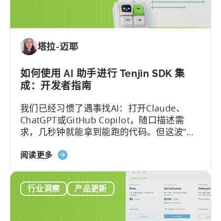
移
动
应
用
塔拉-迈耶
激
励
计
如何使用 AI 助手进行 Tenjin SDK 集
划
成：开发者指南
指
我们已经习惯了遇事找AI：打开Claude、
南
ChatGPT或GitHub Copilot，随口描述需
（2026）》
求，几秒钟就能拿到能跑的代码。但这波“效
率红利”背后，其实藏着一个致命陷阱：
关
Hallucination（大模型幻觉）.
阅读更多
于
《如
行业洞察
产品更新
何
使
用