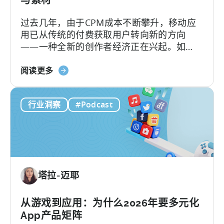
与素材
告
过去几年，由于CPM成本不断攀升，移动应
创
用已从传统的付费获取用户转向新的方向
意
——一种全新的创作者经济正在兴起。如
测
今，内容制作相较以往更像是一个工业化的
试》
关
流水线工程，通过系统化的运作、自动化工
阅读更多
于
作流、无数次的迭代以及按需优化来完成。
《打
行业洞察
#Podcast
造
病
毒
式
内
容
塔拉-迈耶
机
器：
如
从游戏到应用：为什么2026年要多元化
何
App产品矩阵