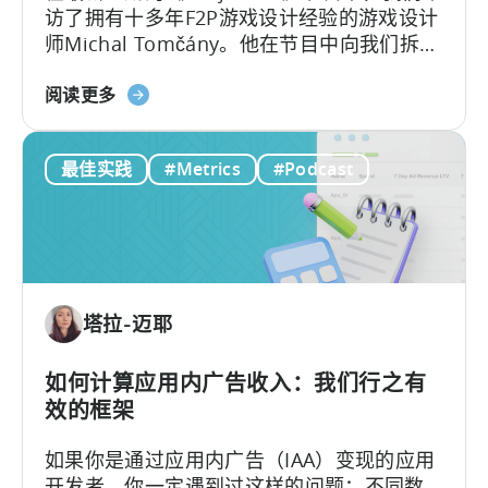
访了拥有十多年F2P游戏设计经验的游戏设计
正
师Michal Tomčány。他在节目中向我们拆解
在
了移动游戏中最关键、却常被误解的概念：
重
关
单位经济模型（Unit Economics）
。
阅读更多
新
于
定
免
义
最佳实践
#Metrics
#Podcast
费
移
游
动
戏
端
的
用
单
户
位
获
塔拉-迈耶
经
取》
济：
一
如何计算应用内广告收入：我们行之有
种
效的框架
盈
如果你是通过应用内广告（IAA）变现的应用
利
开发者，你一定遇到过这样的问题：不同数
的