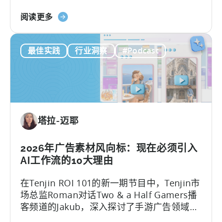
地团队通过利用开源AI工具，在不增加人手的
移
关
情况下将用户获取（UA）规模扩大了10倍。
阅读更多
动
于
这些能够快速扩展的团队正在测试数百个广
应
ComfyUI
告创意…….
用
最佳实践
行业洞察
#Podcast
工
本
作
地
流
化
程：
策
2026
略》
年
塔拉-迈耶
助
力
移
2026年广告素材风向标：现在必须引入
动
AI工作流的10大理由
游
在Tenjin ROI 101的新一期节目中，Tenjin市
戏
场总监Roman对话Two & a Half Gamers播
发
客频道的Jakub，深入探讨了手游广告领域的
展
巨变。
的