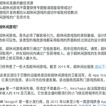
超休闲发展的最佳资源
么超休闲游戏不需要获得专题报道就能取得成功？
游戏开发商都应从超休闲游戏的成功中吸取经验教训
闲游戏的广告货币化
超休闲游戏？
超休闲游戏，首先必须了解其吸引力。超休闲游戏指的是轻量级、设计
性和可玩性。该类型的每款游戏都采用极简的界面和经过测试的设计原
是，超休闲游戏通常只通过广告投放盈利，而非应用内购买。通常，超
获取用户，并在短时间内通过广告获得收入。由于超休闲游戏的生命周
趋势之前实现收入最大化。
已经熟悉了一些大型超休闲游戏。截至 2019 年，超休闲出版是
由以下
:这家总部位于巴黎的出版商是目前超休闲游戏的卫冕冠军，在 App Sto
$2 亿美元的投资，该公司也在快速发展。该出版商因其热门游戏而闻名
app
:第一个超休闲先锋，但肯定不是最后一个。Ketchapp 由法国游戏出
年收入约 $78 百万美元。它也是全盛时期流行的小飞侠应用程序的开
ll
:Tastypill 是一家小发行商，自 2015 年以来至少有一款游戏跻身 A