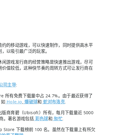
简约的移动游戏，可以快速制作，同时提供高水平
则，以吸引最广泛的玩家。
休闲游戏发行商的经营策略是快速推出游戏，尽可
期价值较低，这种快节奏的周转方式可让发行商在
公司主导
:
re 所有免费下载量中占 24.7%。由于最近获得了
，如
Hole.io
,
爆破球
和
蛇对布洛克
.
版商育碧（Ubisoft）所有，每月下载量近 5000
发商。著名游戏包括
彩色球
和
匆忙
.
pp Store 下载榜前 100 名。虽然在下载量上有所欠