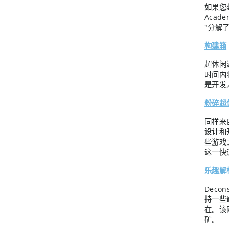
如果您想
Acad
"分解
构建箱
超休闲
时间内
是开发
粉碎超
同样来自
设计和
些游戏
这一快
乐趣解
Decon
持一些
在。该
矿。