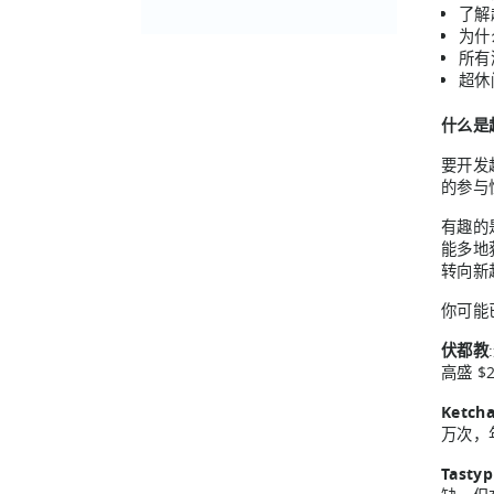
邮
了解
件
为什
(必
所有
须填
超休
写）
什么是
要开发
的参与
有趣的
能多地
转向新
你可能
伏都教
高盛 
Ketch
万次，
Tastypi