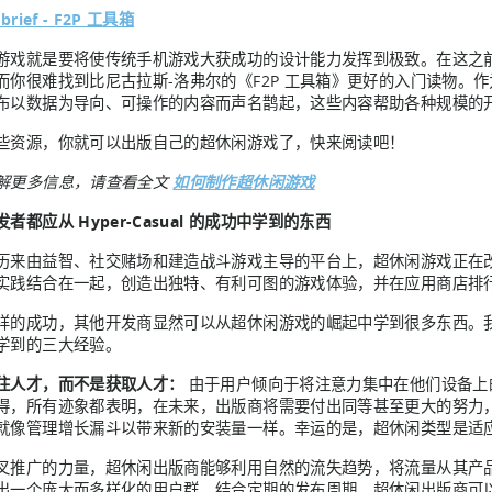
brief - F2P 工具箱
游戏就是要将使传统手机游戏大获成功的设计能力发挥到极致。在这之
而你很难找到比尼古拉斯-洛弗尔的《F2P 工具箱》更好的入门读物。作为
布以数据为导向、可操作的内容而声名鹊起，这些内容帮助各种规模的
些资源，你就可以出版自己的超休闲游戏了，快来阅读吧！
解更多信息，请查看全文
如何制作超休闲游戏
者都应从 Hyper-Casual 的成功中学到的东西
历来由益智、社交赌场和建造战斗游戏主导的平台上，超休闲游戏正在
实践结合在一起，创造出独特、有利可图的游戏体验，并在应用商店排
样的成功，其他开发商显然可以从超休闲游戏的崛起中学到很多东西。
学到的三大经验。
住人才，而不是获取人才：
由于用户倾向于将注意力集中在他们设备上
得，所有迹象都表明，在未来，出版商将需要付出同等甚至更大的努力
就像管理增长漏斗以带来新的安装量一样。幸运的是，超休闲类型是适
叉推广的力量，超休闲出版商能够利用自然的流失趋势，将流量从其产
出一个庞大而多样化的用户群。结合定期的发布周期，超休闲出版商可