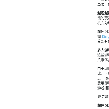
局限于
越短越
钱的玩
机会为
超休闲
如
Kin
受到有
多人游
这些游
货币化
由于现
比，可
是一项
费用即
游戏相
要了解
超休闲