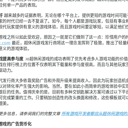
任何单一产品的表现。
好
越来越多的证据表明，无论在哪个平台上，提供更短的游戏时间可能
家的时代已经一去不复返了。如今，每个人都是游戏玩家，包括有事业
现代玩家提供有意义的游戏体验，而且游戏时间要足够短，以满足他们
游戏之所以如此受欢迎，原因之一就是它们做到了这一点：珍惜用户的
g.com
最近，超休闲游戏发行商将这一理念发挥到了极致，推出了轻量
意义的游戏体验。
戏提高参与度
.io超休闲游戏的成功表明了优先考虑多人游戏功能的价
戏在排行榜上的位置不仅表明其下载量和参与度很高，而且与其他玩家
驱动力。
代发行商大多依靠奖励广告和外观升级来提高收入，因此为玩家创造机
以对转化率产生强大的影响。当然，要在如此小而简单的游戏体验中实
艰巨的任务。值得庆幸的是，目前有多种交钥匙解决方案可通过以下平
可完成繁重的工作。只要稍加创造性的改头换面和修改，这些模板就可以作
媲美。
更多信息，请参阅我们的完整文章
所有游戏开发者都应从超休闲游戏的成
游戏的广告货币化