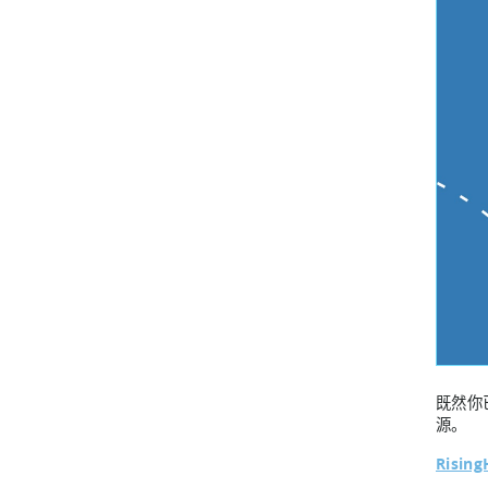
既然你
源。
Risin