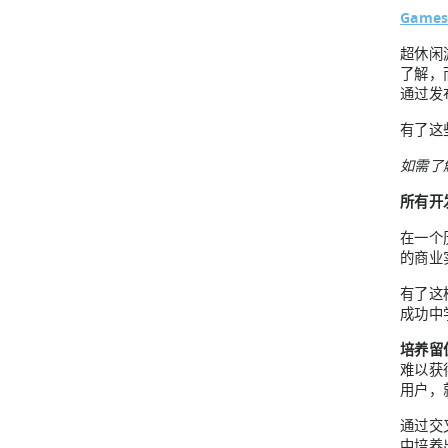
Games
超休闲
了解，
通过发
有了这
如需了
所有开发
在一个
的商业
有了这
成功中
培养留
难以获
用户，
通过交
中培养