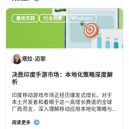
于
动
《什
应
最佳实践
行业洞察
#Podcast
么
用
是
投
创
资
作
组
者
合
经
多
塔拉-迈耶
济？
元
为
化》
何
决胜印度手游市场：本地化策略深度解
微
析
网
印度移动游戏市场正经历爆发式增长。对于
红
本土开发者和着眼于这一高增长赛道的全球
正
厂商而言，深入理解移动应用本地化策略与
在
用户行为洞察，是成功突围的关键。
重
关
阅读更多
新
于