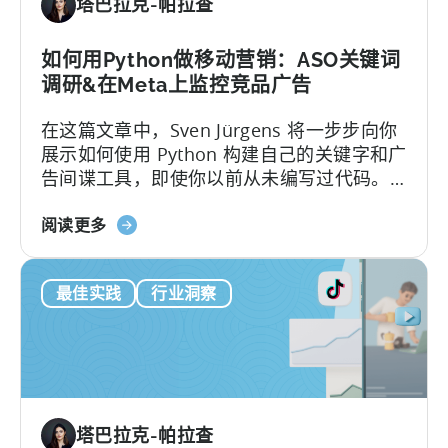
塔巴拉克-帕拉查
测
LTV：
解
如何用Python做移动营销：ASO关键词
决
调研&在Meta上监控竞品广告
4
在这篇文章中，Sven Jürgens 将一步步向你
个
展示如何使用 Python 构建自己的关键字和广
难
告间谍工具，即使你以前从未编写过代码。
题
以下是本篇文章的内容：让您的应用在拥挤
关
的应用商店中引起注意或投放有效的广告需
阅读更多
于
要的不仅仅是运气。幸运的是，有了 Python
如
这样的工具...
最佳实践
行业洞察
何
使
用
Python
进
行
塔巴拉克-帕拉查
移