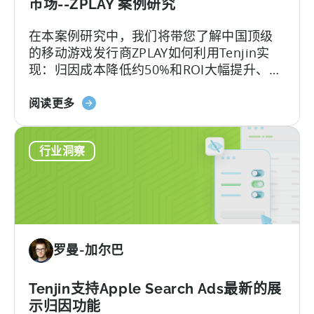
动
市场--ZPLAY 案例研究
游
在本案例研究中，我们将带您了解中国顶级
戏
的移动游戏发行商ZPLAY如何利用Tenjin实
状
现：归因成本降低约50%和ROI大幅提升、
况
ZPLAY成立于北京，是一家知名全球的移动游
关
戏发行商，旗下的产品在全球范围内下载量
阅读更多
于
超过数百万次。
《中
行业洞察
国
顶
级
移
动
出
罗曼-加尔巴
版
商
如
Tenjin支持Apple Search Ads最新的展
何
示归因功能