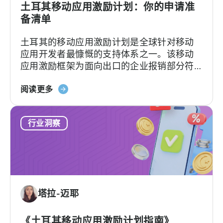
土耳其移动应用激励计划：你的申请准
备清单
土耳其的移动应用激励计划是全球针对移动
应用开发者最慷慨的支持体系之一。该移动
应用激励框架为面向出口的企业报销部分符
合条件的广告费、平台佣金、软件费用及市
关
场准入费用，具体支持力度和上限因类别及
阅读更多
于
项目轨道而异。[1][4][5][6] 对于合适的…….
土
行业洞察
耳
其
移
动
应
用
塔拉-迈耶
激
励
计
《土耳其移动应用激励计划指南》