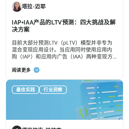
（pLTV）？
塔拉-迈耶
IAP+IAA产品的LTV预测：四大挑战及解
决方案
目前大部分预测LTV（pLTV）模型并非专为
混合变现应用设计。当应用同时使用应用内
购（IAP）和应用内广告（IAA）两种变现方
式时，用户行为会变得复杂。传统的LTV模型
关
难以应对，多数pLTV指标也同样无法节省成
阅读更多
于
本、深度洞察。
混
最佳实践
行业洞察
合
货
币
化
的
预