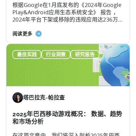
根据Google在1月底发布的《2024年Google
浏
Play&Android应用生态系统安全》 报告 ，
览
2024年平台下架或移除的违规应用达236万
归
款，封禁了15.8万个开发者账号，整治力度
因
关
较2023年的228万款下架量有所增加。 面对
阅读更多
更
于
日益严格的审核环境，开发者如何应对这一
新
天
合规压力？
最佳实践
行业洞察
研究报告
神
被
列
入
Google
Play
塔巴拉克-帕拉查
SDK
索
引-
2025年巴西移动游戏概况： 数据、趋势
-
和市场分析
这
在这篇文章中，我们将深入剖析2025年巴西
对