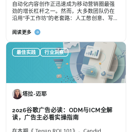
自动化内容创作正迅速成为移动营销圈最强
Tenjin
劲的增长杠杆之一。然而，大多数团队仍在
对
沿用“手工作坊”的老套路：人工憋创意、写脚
比
本、剪辑，再挨个平台分发，疲于应对不断
关
加速的内容更新节奏。
阅读更多
于
如
最佳实践
行业洞察
何
在
移
动
营
销
塔拉-迈耶
中
利
用
2026谷歌广告必读：ODM与ICM全解
OpenClaw
读，广告主必看实操指南
和
在本期《 Tenjin ROI 101》，Candid
AI