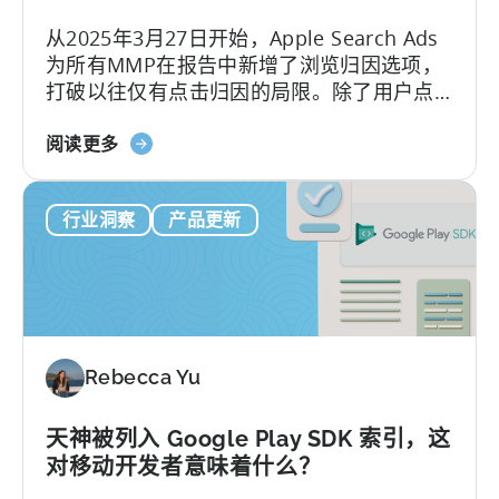
打
从2025年3月27日开始，Apple Search Ads
入
为所有MMP在报告中新增了浏览归因选项，
混
打破以往仅有点击归因的局限。除了用户点
合
击广告后的转化将被归因于Apple Search
休
关
Ads，现在用户即便未点击广告，只是浏览产
阅读更多
闲
于
生的转化也将归因于Apple Search Ads。
市
天
场-
行业洞察
产品更新
神
-
支
ZPLAY
持
案
苹
例
果
研
搜
究
Rebecca Yu
索
广
告
天神被列入 Google Play SDK 索引，这
的
对移动开发者意味着什么？
新