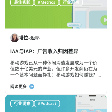
最佳实践
#Metrics
行业洞察
年
工
的
具
广
告
创
意：
塔拉-迈耶
现
在
就
IAA与IAP：广告收入归因差异
采
移动游戏已从一种休闲消遣发展成为一个价
用
值数十亿美元的产业，但许多开发商仍在为
AI
一个基本问题而挣扎：移动游戏如何赚钱？
工
答案在于了解两种关键的货币化模式：应用
作
关
内广告和应用内购买，即 IAA 和 IAP，并能有
阅读更多
流
于
效地利用它们。...
的
IAA
10
行业洞察
#Podcast
和
个
IAP：
理