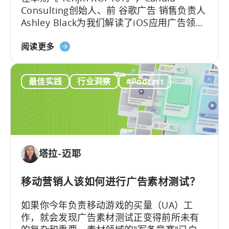
Consulting创始人、前 谷歌广告 销售负责人
实
Ashley Black为我们解读了iOS应用广告领域
现
最易被误解的专业术语。Ashley在谷歌工作
自
关
近十年，其中六年领导应用广告销售团队
阅读更多
动
于
——她深谙谷歌广告产品的底层逻辑架构，
化
谷
又清楚其在真实投放中的效果，将在本文为
内
最佳实践
行业洞察
#Podcast
歌
我们带来双视角解读。
容
ODM
创
和
作
ICM
的
解
塔拉-迈耶
读：
2026
年
移动营销人该如何进行广告素材测试？
应
如果你今年负责移动游戏的买量（UA）工
用
作，就会发现广告素材测试正变得前所未有
广