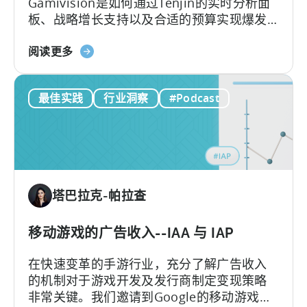
Gamivision是如何通过Tenjin的实时分析面
势
板、战略增长支持以及合适的预算实现爆发
和
性增长。
市
关
阅读更多
场
于
分
巴
析
最佳实践
行业洞察
#Podcast
基
斯
坦
移
动
游
塔巴拉克-帕拉查
戏
工
作
移动游戏的广告收入--IAA 与 IAP
室
在快速变革的手游行业，充分了解广告收入
如
的机制对于游戏开发及发行商制定变现策略
何
非常关键。我们邀请到Google的移动游戏和
通