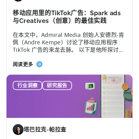
动
营
移动应用里的TikTok广告：Spark ads
销：
与Creatives（创意）的最佳实践
ASO
在本文中，Admiral Media 创始人安德烈-肯
关
佩（Andre Kempe）讨论了移动应用程序
键
TikTok 广告的来龙去脉。 以下是他所探讨的
字
内容：-TikTok广告与
研
关
Meta（Facebook/Instagram）广告有何不
阅读更多
究
于
同？
与
移
窥
行业洞察
研究报告
动
探
应
竞
用
争
程
对
序
手
的
在
塔巴拉克-帕拉查
TikTok
Meta
广