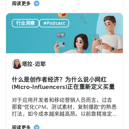
关
阵 重构已全面展开。
阅读更多
内
于
容
《从
与
行业洞察
#Podcast
游
创
戏
意》
到
应
用
投
塔拉-迈耶
资：
为
何
什么是创作者经济？为什么说小网红
应
(Micro-Influencers)正在重新定义买量
在
对于应用开发者和移动营销人员而言，过去
2026
那套“优化CPM、测试素材、复制爆款”的熟悉
年
打法，如今成本越来越高昂。以前靠精准定
实
位和竞价就能预测效果的"科学"，如今变成了
现
关
新学问：怎么抓住并留住用户的注意力。
阅读更多
移