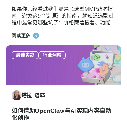
费
如果你已经看过我们那篇《选型MMP避坑指
版、
南：避免这9个错误》的指南，就知道选型过
转
程中最常见哪些坑了：价格藏着掖着、功能
换
层层加锁、签完合同才知道支持分三六九
限
关
等、平台默认你有技术团队等等。
阅读更多
制，
于
以
2026
及
最佳实践
行业洞察
年
您
最
真
佳
正
AppsFlyer
需
替
要
代
的
塔拉-迈耶
方
是
案：
什
Adjust、
如何借助OpenClaw与AI实现内容自动
么
Singular
化创作
与