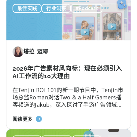
ComfyUI
告创意…….
用
最佳实践
行业洞察
#Podcast
工
本
作
地
流
化
程：
策
2026
略》
年
塔拉-迈耶
助
力
移
2026年广告素材风向标：现在必须引入
动
AI工作流的10大理由
游
在Tenjin ROI 101的新一期节目中，Tenjin市
戏
场总监Roman对话Two & a Half Gamers播
发
客频道的Jakub，深入探讨了手游广告领域的
展
巨变。
的
关
阅读更多
免
于
费
2026
AI