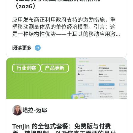
划：
（2026）
您
应用发布商正利用政府支持的激励措施，重
的
塑移动测量体系的单位经济模型。引言：这
申
是一种结构性优势——土耳其的移动应用激
请
励计划已悄然成为全球应用开发者可利用的
检
关
最重要且不稀释股权的融资框架之一。 该政
阅读更多
查
于
府激励计划是一个结构完善、资金充裕的政
清
《土
府体系，可报销50–70%的...
单
行业洞察
产品更新
耳
其
移
动
应
用
塔拉-迈耶
激
励
计
Tenjin 的全包式套餐：免费版与付费