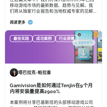
移动游戏市场的最新数据、趋势与见解。我
移
们将从独家行业报告和当地权威专家的见解
动
中，探讨推动这一显著增长的因素以及巴西
开
关
游戏市场的独特性。
阅读更多
发
于
者
《2025
意
最佳实践
成功案例
行业洞察
年
味
巴
着
西
什
移
么？
动
游
塔巴拉克-帕拉查
戏
状
况》：
Gamivision是如何通过Tenjin在9个月
数
内将安装量提高2900%
据、
本案例将分享巴基斯坦的头部移动游戏公司
趋