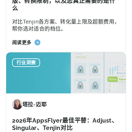
划
版、转换限制，以及您真正需要的是什
指
么
南
对比Tenjin各方案、转化量上限及超额费用，
（2026）》
帮你选对适合的档位。
关
阅读更多
于
Tenjin
行业洞察
的
全
包
套
餐：
免
塔拉-迈耶
费
版
与
2026年AppsFlyer最佳平替：Adjust、
付
Singular、Tenjin对比