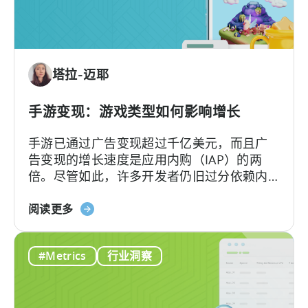
广
由
告
收
入
塔拉-迈耶
分
配
的
手游变现：游戏类型如何影响增长
差
手游已通过广告变现超过千亿美元，而且广
异
告变现的增长速度是应用内购（IAP）的两
倍。尽管如此，许多开发者仍旧过分依赖内
购变现，从而错失了大量潜在收益。
关
阅读更多
于
移
#Metrics
行业洞察
动
游
戏
货