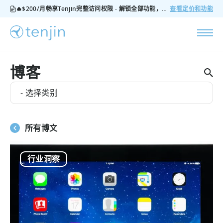
🔥$200/月畅享Tenjin完整访问权限 - 解锁全部功能，无隐藏费用，随时可取消
查看定价和功能
博客
- 选择类别
所有博文
行业洞察