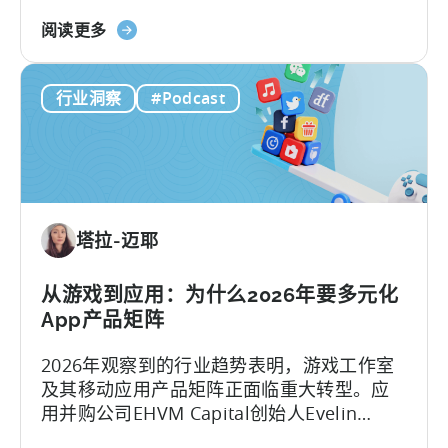
今，内容制作相较以往更像是一个工业化的
试》
关
流水线工程，通过系统化的运作、自动化工
阅读更多
于
作流、无数次的迭代以及按需优化来完成。
《打
行业洞察
#Podcast
造
病
毒
式
内
容
塔拉-迈耶
机
器：
如
从游戏到应用：为什么2026年要多元化
何
App产品矩阵
制
2026年观察到的行业趋势表明，游戏工作室
作
及其移动应用产品矩阵正面临重大转型。应
病
用并购公司EHVM Capital创始人Evelin
毒
Herrera指出，一场全球范围内的 应用产品矩
式