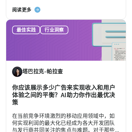
应用负责人Mariusz Gąsiewski一同探讨手游
过
关
收入的最新数据和趋势。
阅读更多
天
于
神
移
在
最佳实践
行业洞察
动
9
游
个
戏
月
中
内
的
将
广
安
塔巴拉克-帕拉查
告
装
收
量
入-
你应该展示多少广告来实现收入和用户
提
-
体验之间的平衡？AI助力你作出最优决
高
IAA
2900%
策
与
在当前竞争环境激烈的移动应用领域中，如
IAP
何实现利润的最大化已经成为各大开发团队
与发行商共同关注的焦点与难题。对于那些