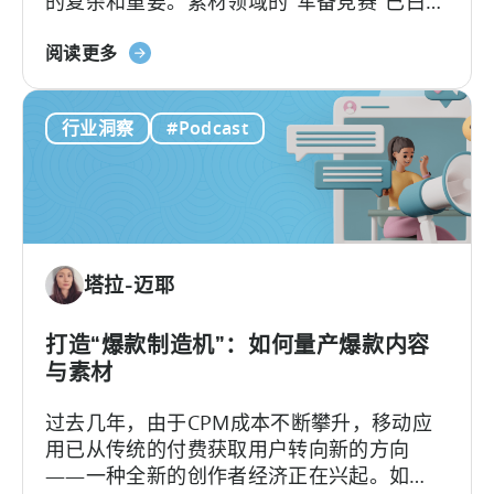
的复杂和重要。素材领域的"军备竞赛"已白热
告
化，如今的核心问题不再是"能否产出足够的
主
关
素材"，而是"能否有效测试并筛选出真正的优
阅读更多
需
于
质素材"。
要
《移
了
行业洞察
#Podcast
动
解
营
的
销
内
人
容
员
如
塔拉-迈耶
何
进
行
打造“爆款制造机”：如何量产爆款内容
广
与素材
告
过去几年，由于CPM成本不断攀升，移动应
创
用已从传统的付费获取用户转向新的方向
意
——一种全新的创作者经济正在兴起。如
测