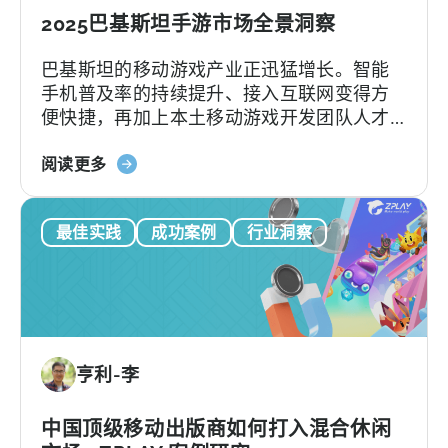
上
告：
2025巴基斯坦手游市场全景洞察
的
火
广
巴基斯坦的移动游戏产业正迅猛增长。智能
花
告
手机普及率的持续提升、接入互联网变得方
广
便快捷，再加上本土移动游戏开发团队人才
告
辈出，都为巴基斯坦手游行业的发展注入了
和
关
强劲动力。根据Bloom Pakistan发布的最新
阅读更多
最
于
报告，到2026年，巴基斯坦游戏玩家人数预
佳
《天
计将攀升至5090万。如此庞大的玩家规模将
创
最佳实践
成功案例
行业洞察
神：
有力推动巴基斯坦地区的游戏社群蓬勃发
意
2025
展，预计2026年巴基斯坦手游市场收入将突
实
年
破800万美元。随着全球对新兴游戏市场的兴
践
巴
趣持续上升，巴基斯坦也正积极布局，计划
基
在南亚游戏生态系统中占据重要地位。
斯
亨利-李
坦
的
移
中国顶级移动出版商如何打入混合休闲