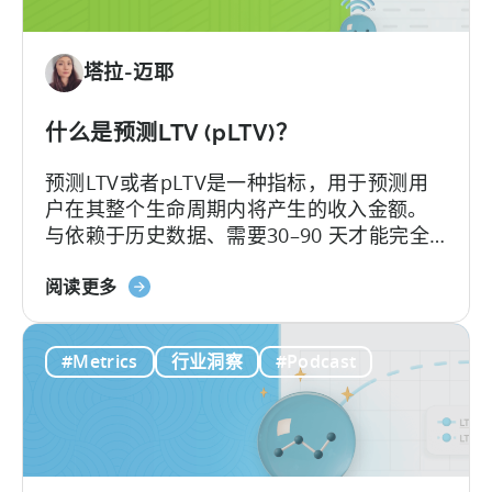
币
化：
塔拉-迈耶
类
型
如
什么是预测LTV (pLTV)？
何
预测LTV或者pLTV是一种指标，用于预测用
影
户在其整个生命周期内将产生的收入金额。
响
与依赖于历史数据、需要30–90 天才能完全
增
展现的传统 LTV 不同，LTV 预测（pLTV）能
长
关
够在数小时内提供可操作的预测。
阅读更多
于
什
#Metrics
行业洞察
#Podcast
么
是
LTV
预
测