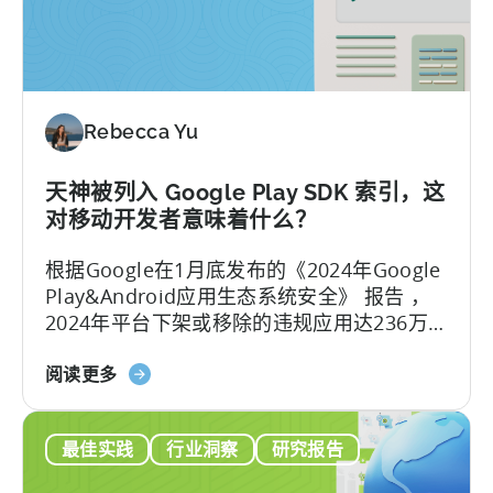
支
ZPLAY
持
案
苹
例
果
研
搜
究
Rebecca Yu
索
广
告
天神被列入 Google Play SDK 索引，这
的
对移动开发者意味着什么？
新
根据Google在1月底发布的《2024年Google
浏
Play&Android应用生态系统安全》 报告 ，
览
2024年平台下架或移除的违规应用达236万
归
款，封禁了15.8万个开发者账号，整治力度
因
关
较2023年的228万款下架量有所增加。 面对
阅读更多
更
于
日益严格的审核环境，开发者如何应对这一
新
天
合规压力？
最佳实践
行业洞察
研究报告
神
被