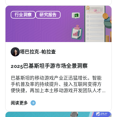
于
同？
进
移
其
行业洞察
研究报告
动
发
应
展
用
程
序
的
塔巴拉克-帕拉查
TikTok
广
告：
2025巴基斯坦手游市场全景洞察
火
巴基斯坦的移动游戏产业正迅猛增长。智能
花
手机普及率的持续提升、接入互联网变得方
广
便快捷，再加上本土移动游戏开发团队人才
告
辈出，都为巴基斯坦手游行业的发展注入了
和
关
强劲动力。根据Bloom Pakistan发布的最新
阅读更多
最
于
报告，到2026年，巴基斯坦游戏玩家人数预
佳
《天
计将攀升至5090万。如此庞大的玩家规模将
创