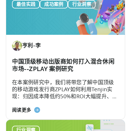
最佳实践
成功案例
行业洞察
神：
有力推动巴基斯坦地区的游戏社群蓬勃发
意
2025
展，预计2026年巴基斯坦手游市场收入将突
实
年
破800万美元。随着全球对新兴游戏市场的兴
践
巴
趣持续上升，巴基斯坦也正积极布局，计划
基
在南亚游戏生态系统中占据重要地位。
斯
亨利-李
坦
的
移
中国顶级移动出版商如何打入混合休闲
动
市场--ZPLAY 案例研究
游
在本案例研究中，我们将带您了解中国顶级
戏
的移动游戏发行商ZPLAY如何利用Tenjin实
状
现：归因成本降低约50%和ROI大幅提升、
况
ZPLAY成立于北京，是一家知名全球的移动游
关
戏发行商，旗下的产品在全球范围内下载量
阅读更多
于
超过数百万次。
《中
行业洞察
国