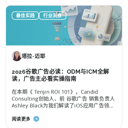
于
如
最佳实践
行业洞察
何
在
移
动
营
销
塔拉-迈耶
中
利
用
2026谷歌广告必读：ODM与ICM全解
OpenClaw
读，广告主必看实操指南
和
在本期《 Tenjin ROI 101》，Candid
AI
Consulting创始人、前 谷歌广告 销售负责人
实
Ashley Black为我们解读了iOS应用广告领域
现
最易被误解的专业术语。Ashley在谷歌工作
自
关
近十年，其中六年领导应用广告销售团队
阅读更多
动
于
——她深谙谷歌广告产品的底层逻辑架构，
化