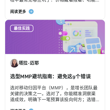
层层加锁、签完合同才知道支持分三六九
限
关
等、平台默认你有技术团队等等。
阅读更多
制，
于
以
2026
及
最佳实践
年
您
最
真
佳
正
AppsFlyer
需
替
要
代
的
塔拉-迈耶
方
是
案：
什
Adjust、
选型MMP避坑指南：避免这9个错误
么
Singular
选对移动归因平台（MMP），是增长团队最
与
关键的决策之一。选对了，你能精准洞察渠
Tenjin
道成效，明确下一笔预算该投向何方；选错
对
了，不仅得花钱养着一个团队根本用不转的
比