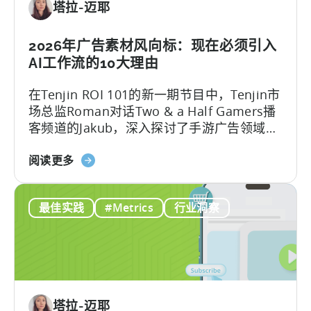
塔拉-迈耶
助
力
移
2026年广告素材风向标：现在必须引入
动
AI工作流的10大理由
游
在Tenjin ROI 101的新一期节目中，Tenjin市
戏
场总监Roman对话Two & a Half Gamers播
发
客频道的Jakub，深入探讨了手游广告领域的
展
巨变。
的
关
阅读更多
免
于
费
2026
AI
最佳实践
#Metrics
行业洞察
年
工
的
具
广
告
创
意：
塔拉-迈耶
现