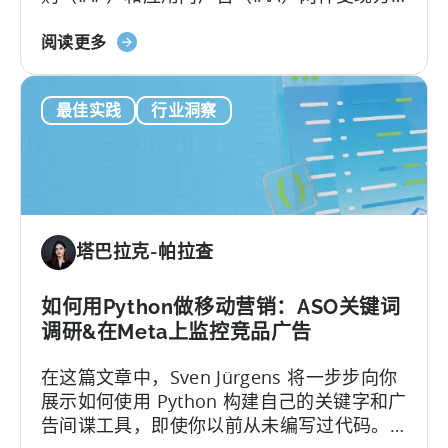
式时，用户行为会变得复杂。传统的LTV模型
关
难以应对，多数pLTV指标也同样无法节省成
阅读更多
于
本、深度洞察。
混
最佳实践
行业洞察
合
货
币
化
的
预
塔巴拉克-帕拉查
测
LTV：
解
如何用Python做移动营销：ASO关键词
决
调研&在Meta上监控竞品广告
4
在这篇文章中，Sven Jürgens 将一步步向你
个
展示如何使用 Python 构建自己的关键字和广
难
告间谍工具，即使你以前从未编写过代码。
题