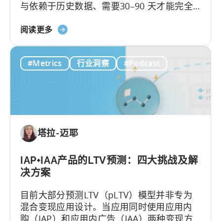
与依赖于历史数据、需要30–90 天才能完全
增
展现的传统 LTV 不同，LTV 预测（pLTV）能
长
关
够在数小时内提供可操作的预测。
阅读更多
于
什
#Metrics
行业洞察
#Podcast
么
是
LTV
预
测
（pLTV）？
塔拉-迈耶
IAP+IAA产品的LTV预测：四大挑战及解
决方案
目前大部分预测LTV（pLTV）模型并非专为
混合变现应用设计。当应用同时使用应用内
购（IAP）和应用内广告（IAA）两种变现方