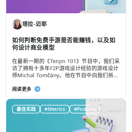
作
组
者
合
经
多
塔拉-迈耶
济？
元
为
化》
何
如何判断免费手游是否能赚钱，以及如
微
何设计商业模型
网
在最新一期的《Tenjin 101》节目中，我们采
红
访了拥有十多年F2P游戏设计经验的游戏设计
正
师Michal Tomčány。他在节目中向我们拆解
在
了移动游戏中最关键、却常被误解的概念：
重
关
单位经济模型（Unit Economics）
。
阅读更多
新
于
定
免
义
最佳实践
#Metrics
#Podcast
费
移
游
动
戏
端
的
用