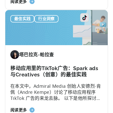
关
展 100 多个应用程序的幕后故事。您将了解
阅读更多
究
于
到：1.PSV 在天神中跟踪的关键指标和 KPI。
与
Scaling
窥
最佳实践
行业洞察
100+
探
Mobile
竞
Games：
争
PSV
对
游
手
戏
在
塔巴拉克-帕拉查
工
Meta
作
上
室
移动应用里的TikTok广告：Spark ads
的
如
广
与Creatives（创意）的最佳实践
何
告
在本文中，Admiral Media 创始人安德烈-肯
利
佩（Andre Kempe）讨论了移动应用程序
用
TikTok 广告的来龙去脉。 以下是他所探讨的
天
内容：-TikTok广告与
神
关
Meta（Facebook/Instagram）广告有何不
阅读更多
促