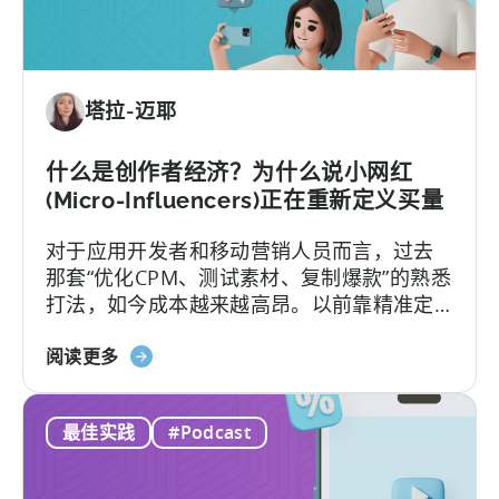
到
应
用
投
塔拉-迈耶
资：
为
何
什么是创作者经济？为什么说小网红
应
(Micro-Influencers)正在重新定义买量
在
对于应用开发者和移动营销人员而言，过去
2026
那套“优化CPM、测试素材、复制爆款”的熟悉
年
打法，如今成本越来越高昂。以前靠精准定
实
位和竞价就能预测效果的"科学"，如今变成了
现
关
新学问：怎么抓住并留住用户的注意力。
阅读更多
移
于
动
《什
应
最佳实践
#Podcast
么
用
是
投
创
资