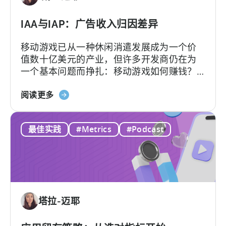
在
就
IAA与IAP：广告收入归因差异
采
移动游戏已从一种休闲消遣发展成为一个价
用
值数十亿美元的产业，但许多开发商仍在为
AI
一个基本问题而挣扎：移动游戏如何赚钱？
工
答案在于了解两种关键的货币化模式：应用
作
关
内广告和应用内购买，即 IAA 和 IAP，并能有
阅读更多
流
于
效地利用它们。...
的
IAA
10
最佳实践
#Metrics
#Podcast
和
个
IAP：
理
广
由
告
收
入
塔拉-迈耶
分
配