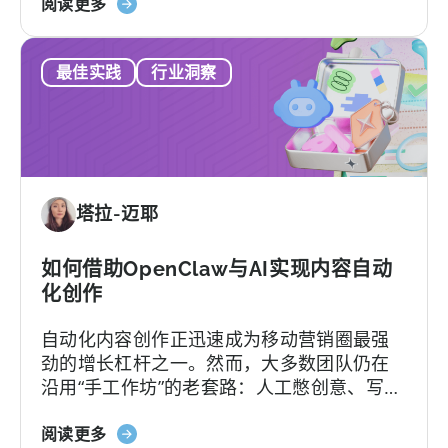
关
平台，还可能陷入“提工单没人理”的死循环。
阅读更多
于
更糟的是，一旦签下合同，各种隐形费用随
《如
时可能冒出来。
最佳实践
行业洞察
何
选
择
MMP：
避
免
塔拉-迈耶
这
9
个
如何借助OpenClaw与AI实现内容自动
错
化创作
误》
自动化内容创作正迅速成为移动营销圈最强
劲的增长杠杆之一。然而，大多数团队仍在
沿用“手工作坊”的老套路：人工憋创意、写脚
本、剪辑，再挨个平台分发，疲于应对不断
关
加速的内容更新节奏。
阅读更多