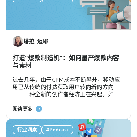
营
的
销
内
人
容
员
如
塔拉-迈耶
何
进
行
打造“爆款制造机”：如何量产爆款内容
广
与素材
告
过去几年，由于CPM成本不断攀升，移动应
创
用已从传统的付费获取用户转向新的方向
意
——一种全新的创作者经济正在兴起。如
测
今，内容制作相较以往更像是一个工业化的
试》
关
流水线工程，通过系统化的运作、自动化工
阅读更多
于
作流、无数次的迭代以及按需优化来完成。
《打
行业洞察
#Podcast
造