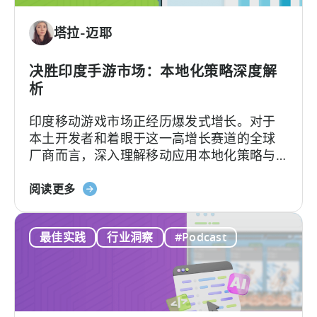
用
内
塔拉-迈耶
广
告
收
决胜印度手游市场：本地化策略深度解
入：
析
我
印度移动游戏市场正经历爆发式增长。对于
们
本土开发者和着眼于这一高增长赛道的全球
行
厂商而言，深入理解移动应用本地化策略与
之
用户行为洞察，是成功突围的关键。
有
关
阅读更多
效
于
的
《如
框
最佳实践
行业洞察
#Podcast
何
架”
在
印
度
移