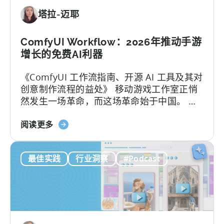
动
塔拉-迈耶
游
戏
市
ComfyUI Workflow：2026年推动手游
场
增长的免费AI利器
取
《ComfyUI 工作流指南、开源 AI 工具及其对
得
创意制作流程的益处》 移动游戏工作室正悄
成
然发生一场革命，而这场革命始于中国。 当
功：
地团队通过利用开源AI工具，在不增加人手的
移
关
情况下将用户获取（UA）规模扩大了10倍。
阅读更多
动
于
这些能够快速扩展的团队正在测试数百个广
应
ComfyUI
告创意…….
用
最佳实践
行业洞察
#Podcast
工
本
作
地
流
化
程：
策
2026
略》
年