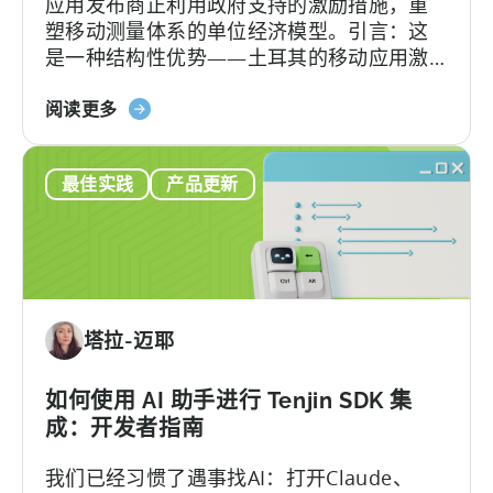
应用发布商正利用政府支持的激励措施，重
的
塑移动测量体系的单位经济模型。引言：这
申
是一种结构性优势——土耳其的移动应用激
请
励计划已悄然成为全球应用开发者可利用的
检
关
最重要且不稀释股权的融资框架之一。 该政
阅读更多
查
于
府激励计划是一个结构完善、资金充裕的政
清
《土
府体系，可报销50–70%的...
单
最佳实践
产品更新
耳
其
移
动
应
用
塔拉-迈耶
激
励
计
如何使用 AI 助手进行 Tenjin SDK 集
划
成：开发者指南
指
我们已经习惯了遇事找AI：打开Claude、
南