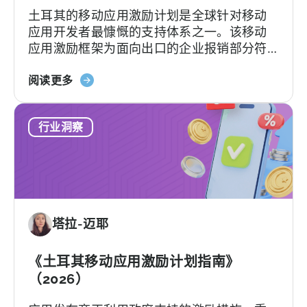
土耳其的移动应用激励计划是全球针对移动
应用开发者最慷慨的支持体系之一。该移动
应用激励框架为面向出口的企业报销部分符
合条件的广告费、平台佣金、软件费用及市
关
场准入费用，具体支持力度和上限因类别及
阅读更多
于
项目轨道而异。[1][4][5][6] 对于合适的…….
土
行业洞察
耳
其
移
动
应
用
塔拉-迈耶
激
励
计
《土耳其移动应用激励计划指南》
划：
（2026）
您