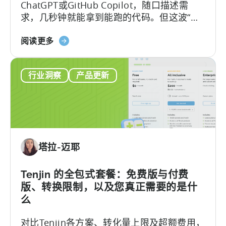
ChatGPT或GitHub Copilot，随口描述需
（2026）》
求，几秒钟就能拿到能跑的代码。但这波“效
率红利”背后，其实藏着一个致命陷阱：
关
Hallucination（大模型幻觉）.
阅读更多
于
《如
行业洞察
产品更新
何
使
用
AI
助
手
塔拉-迈耶
进
行
Tenjin
Tenjin 的全包式套餐：免费版与付费
SDK
版、转换限制，以及您真正需要的是什
集
么
成：
对比Tenjin各方案、转化量上限及超额费用，
开