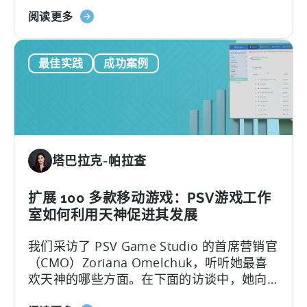
以下是本篇文章的内容：让您的应用在拥挤
关
的应用商店中引起注意或投放有效的广告需
阅读更多
于
要的不仅仅是运气。幸运的是，有了 Python
如
这样的工具...
最佳实践
成功案例
何
使
用
Python
进
行
塔巴拉克-帕拉查
移
动
营
扩展 100 多款移动游戏：PSV游戏工作
销：
室如何利用天神促进其发展
ASO
我们采访了 PSV Game Studio 的首席营销官
关
（CMO）Zoriana Omelchuk，听听她最喜
键
欢天神的哪些方面。在下面的访谈中，她向
字
我们介绍了她的团队如何使用天神仪表盘扩
研