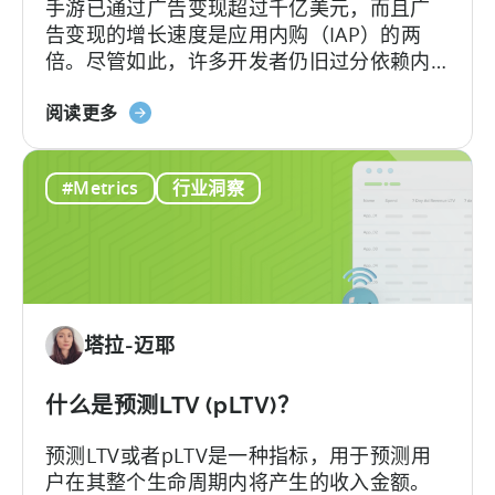
手游已通过广告变现超过千亿美元，而且广
择
告变现的增长速度是应用内购（IAP）的两
正
倍。尽管如此，许多开发者仍旧过分依赖内
确
购变现，从而错失了大量潜在收益。
的
关
阅读更多
指
于
标
移
#Metrics
行业洞察
动
游
戏
货
币
化：
塔拉-迈耶
类
型
如
什么是预测LTV (pLTV)？
何
预测LTV或者pLTV是一种指标，用于预测用
影
户在其整个生命周期内将产生的收入金额。
响