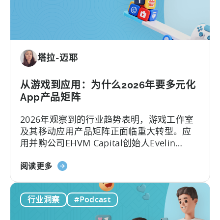
病
毒
式
内
容
塔拉-迈耶
机
器：
如
从游戏到应用：为什么2026年要多元化
何
App产品矩阵
制
2026年观察到的行业趋势表明，游戏工作室
作
及其移动应用产品矩阵正面临重大转型。应
病
用并购公司EHVM Capital创始人Evelin
毒
Herrera指出，一场全球范围内的 应用产品矩
式
关
阵 重构已全面展开。
阅读更多
内
于
容
《从
与
行业洞察
#Podcast
游
创
戏
意》