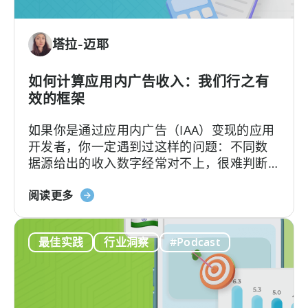
单
户
位
获
塔拉-迈耶
经
取》
济：
一
如何计算应用内广告收入：我们行之有
种
效的框架
盈
如果你是通过应用内广告（IAA）变现的应用
利
开发者，你一定遇到过这样的问题：不同数
的
据源给出的收入数字经常对不上，很难判断
免
哪个才更准确。
费
关
阅读更多
游
于
戏
“如
商
最佳实践
行业洞察
#Podcast
何
业
计
模
算
式
应