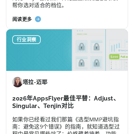
帮你选对适合的档位。
发
者
关
指
阅读更多
于
南》
Tenjin
行业洞察
的
全
包
套
餐：
免
塔拉-迈耶
费
版
与
2026年AppsFlyer最佳平替：Adjust、
付
Singular、Tenjin对比
费
如果你已经看过我们那篇《选型MMP避坑指
版、
南：避免这9个错误》的指南，就知道选型过
转
程中最常见哪些坑了：价格藏着掖着、功能
换