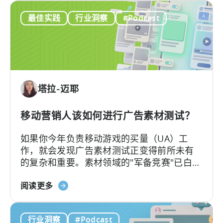
谷
又清楚其在真实投放中的效果，将在本文为
内
最佳实践
行业洞察
#Podcast
歌
我们带来双视角解读。
容
ODM
创
和
作
ICM
的
解
塔拉-迈耶
读：
2026
年
移动营销人该如何进行广告素材测试？
应
如果你今年负责移动游戏的买量（UA）工
用
作，就会发现广告素材测试正变得前所未有
广
的复杂和重要。素材领域的"军备竞赛"已白热
告
化，如今的核心问题不再是"能否产出足够的
主
关
素材"，而是"能否有效测试并筛选出真正的优
阅读更多
需
于
质素材"。
要
《移
了
行业洞察
#Podcast
动
解