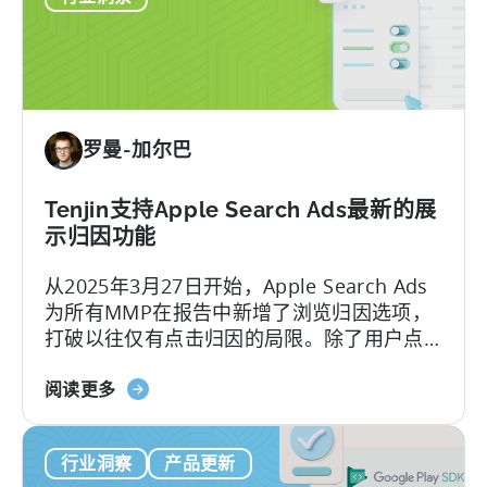
顶
级
移
动
出
罗曼-加尔巴
版
商
如
Tenjin支持Apple Search Ads最新的展
何
示归因功能
打
从2025年3月27日开始，Apple Search Ads
入
为所有MMP在报告中新增了浏览归因选项，
混
打破以往仅有点击归因的局限。除了用户点
合
击广告后的转化将被归因于Apple Search
休
关
Ads，现在用户即便未点击广告，只是浏览产
阅读更多
闲
于
生的转化也将归因于Apple Search Ads。
市
天
场-
行业洞察
产品更新
神
-