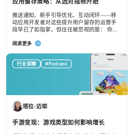
的
应用留存策略：从选对指标开始
差
推送通知、新手引导优化、互动闭环——移
异
动应用开发者对这些提升用户留存的运营手
段早已了如指掌。但往往被忽视的是： 你的
留存策略效果如何，取决于你使用的留存统
关
计方式。 如果连留存率的计算方式都不准
阅读更多
于
确，再好的策略也发挥不了作用。
"应
行业洞察
#Podcast
用
程
序
留
存
策
塔拉-迈耶
略
始
于
手游变现：游戏类型如何影响增长
选