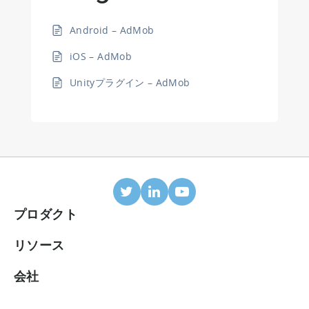
Android – AdMob
iOS – AdMob
Unityプラグイン – AdMob
プロダクト
モバイルアトリビューション
リソース
連携パートナー
ブログ
会社
ROIダッシュボード
ヘルプセンター
会社概要