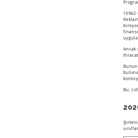
Progra
10962 
Reklam
bireyse
finans
uygula
Ancak r
ihraca
Bunun 
bulunan
komisy
Bu, ci
202
Şirket
sınıfla