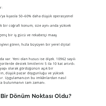
r:
a'ya kıyasla 50–60% daha düşük operasyonel
k bir coğrafi konum; size aynı anda yüksek
 genç bir iş gücü ve rekabetçi maaş
levi gören, hızla büyüyen bir yerel dijital
a var. Yeni olan husus ise ölçek. 10962 sayılı
ilerde destek limitlerini 5 ila 10 kat artırdı.
ltyapı olarak gördüğünün açık bir
çin, düşük pazar doygunluğu ve yüksek
tır. Uygulamanızın bu imkânlardan nasıl
ruda bulunmanın tam zamanı.
n Bir Dönüm Noktası Oldu?