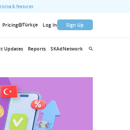
ricing & features
Türkçe
Pricing
Log In
Sign Up
t Updates
Reports
SKAdNetwork