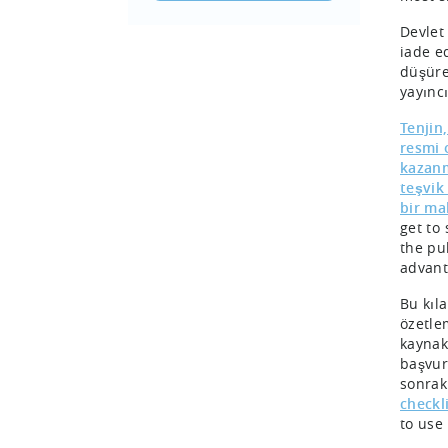
Devlet
iade e
düşüre
yayınc
Tenjin
resmi 
kazanm
teşvik
bir mal
get to 
the pu
advant
Bu kıla
özetle
kaynak
başvuru
sonrak
checkl
to use