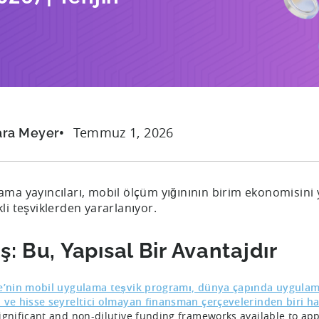
Temmuz 1, 2026
ara Meyer
ma yayıncıları, mobil ölçüm yığınının birim ekonomisini 
li teşviklerden yararlanıyor.
iş: Bu, Yapısal Bir Avantajdır
e’nin mobil uygulama teşvik programı, dünya çapında uygulama 
 ve hisse seyreltici olmayan finansman çerçevelerinden biri hal
ignificant and non-dilutive funding frameworks available to app