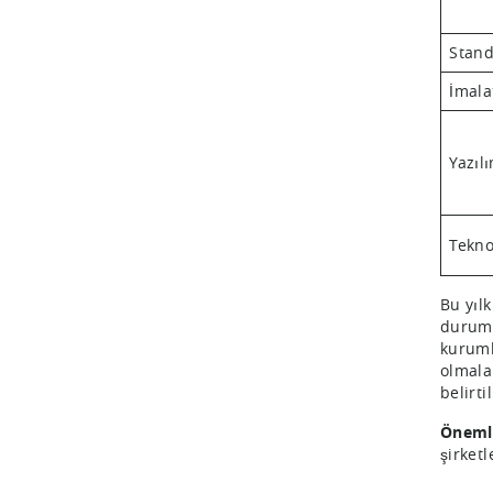
Stand
İmala
Yazılı
Tekno
Bu yılk
durum,
kuruml
olmala
belirti
Öneml
şirketl