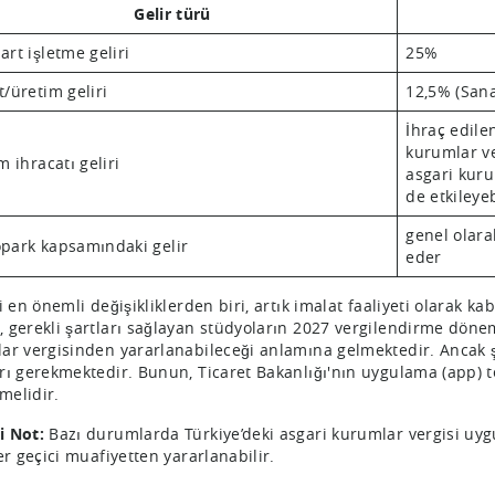
Gelir türü
art işletme geliri
25%
t/üretim geliri
12,5% (Sana
İhraç edile
kurumlar ve
m ihracatı geliri
asgari kurum
de etkileyeb
genel olar
park kapsamındaki gelir
eder
i en önemli değişikliklerden biri, artık imalat faaliyeti olarak kab
 gerekli şartları sağlayan stüdyoların 2027 vergilendirme dön
ar vergisinden yararlanabileceği anlamına gelmektedir. Ancak şi
rı gerekmektedir. Bunun, Ticaret Bakanlığı'nın uygulama (app) t
lmelidir.
i Not:
Bazı durumlarda Türkiye’deki asgari kurumlar vergisi uygu
er geçici muafiyetten yararlanabilir.