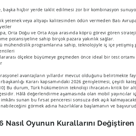
e, başka hiçbir yerde taklit edilmesi zor bir kombinasyon sunuyo
ik yetenek veya altyapı kalitesinden ödün vermeden Batı Avrup
yetler
pa, Orta Doğu ve Orta Asya arasında köprü görevi gören strateji
me potansiyeline sahip birçok pazara yakınlık sağlar.
ü mühendislik programlarına sahip, teknolojiyle iç içe yetişmiş
entileri
lararası ölçekte büyümeye geçmeden önce ideal bir test ortamı iş
r
rasyonel avantajların yıllardır mevcut olduğunu belirtmekte fayd
başkanlığı Kararı kapsamındaki 2026 genişletmesi, çeşitli kategor
[10] Bu durum, Türk hükümetinin teknoloji ihracatını kritik bir a
gesidir. Hâlâ değerlendirme aşamasında olan mobil yayıncılar i
 imkânı sunan bu fırsat penceresi sonsuza dek açık kalmayacak
anabileceğini görmek adına hazırlıklara başlamanın ve başvu
6 Nasıl Oyunun Kurallarını Değiştire