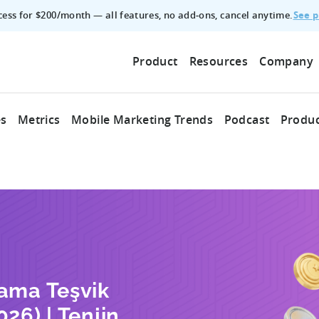
See p
ccess for $200/month — all features, no add‑ons, cancel anytime.
Product
Resources
Company
es
Metrics
Mobile Marketing Trends
Podcast
Produc
lama Teşvik
026) | Tenjin