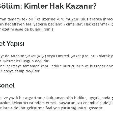
Bölüm: Kimler Hak Kazanır?
mın tamamı tek bir ilke üzerine kurulmuştur: uluslararası ihraca
arı hedefleyen faaliyetlerle bağlantılı olmalıdır. Hak kazanmak 
r özetini aşağıda bulabilirsiniz.
et Yapısı
iye’de Anonim Şirket (A.Ş.) veya Limited Şirket (Ltd. Şti.) olarak 
s işletmeleri uygun değildir.
ncı sermaye tamamen kabul edilir: kurucuların ve hissedarları
ir etkiye sahip değildir
sonel
i ve yazılı bir asgari sınır bulunmamakla birlikte, uygulamada şir
yazılım geliştirici istihdam etmek, başvurunuzu önemli ölçüde 
nlara ciddi bir geliştirme faaliyeti yürüttüğünüzü gösterir.