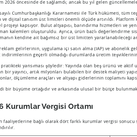
m 2026 öncesinde de sağlamdı; ancak bu yıl gelen güncellemeler
sayılı Cumhurbaşkanlığı Kararnamesi ile Türk hükümeti, tüm teşv
 ve dijital tanıtım üst limitleri önemli ölçüde artırıldı. Platfor
l projeyi kapsıyor. Bulut altyapısı, barındırma hizmetleri ve yeni
man kalemleri oluşturuldu. Ayrıca, ürün bazlı değerlendirme si
manın kendine ait bağımsız bir üst limitten yararlanabileceği a
eklam gelirlerinin, uygulama içi satın alma (IAP) ve abonelik geli
t indirimlerinin geçerli olmadığı durumlarda üretim teşviklerin
pratikteki yansıması şöyledir: Yayında olan beş ürünü ve aktif ul
 bir yayıncı, artık milyonları bulabilen bir destek maliyeti yapıs
onlar, ölçümleme araçları ve altyapı giderlerinin toplamını ka
ddi bir büyüme ortağıdır ve arkasında ulusal bir bütçe bulunma
6 Kurumlar Vergisi Ortamı
in faaliyetlerine bağlı olarak dört farklı kurumlar vergisi sonuc
ndırılır.