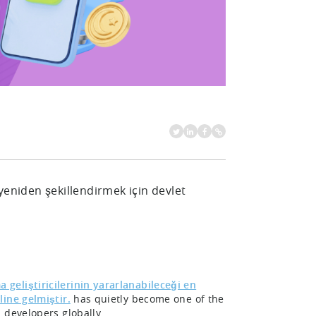
yeniden şekillendirmek için devlet
geliştiricilerinin yararlanabileceği en
ine gelmiştir.
has quietly become one of the
 developers globally.