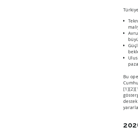
Türkiy
Tekn
mali
Avru
büyü
Güçl
bekl
Ulus
paza
Bu ope
Cumhur
[1][2]
göster
destek
yararl
202