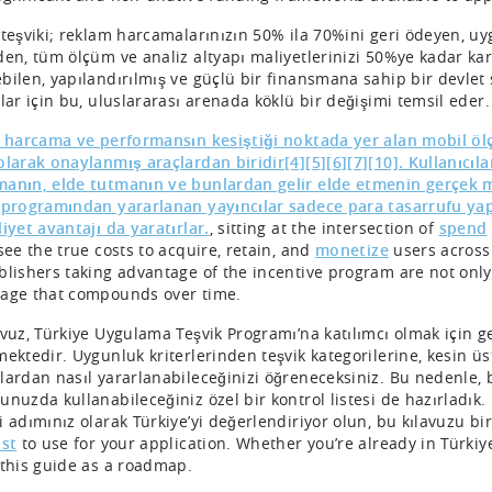
 teşviki; reklam harcamalarınızın 50% ila 70%ini geri ödeyen, 
den, tüm ölçüm ve analiz altyapı maliyetlerinizi 50%ye kadar karş
bilen, yapılandırılmış ve güçlü bir finansmana sahip bir devlet 
ılar için bu, uluslararası arenada köklü bir değişimi temsil eder
, harcama ve performansın kesiştiği noktada yer alan mobil ö
olarak onaylanmış araçlardan biridir[4][5][6][7][10]. Kullanıcıl
anın, elde tutmanın ve bunlardan gelir elde etmenin gerçek mali
 programından yararlanan yayıncılar sadece para tasarrufu y
iyet avantajı da yaratırlar.
, sitting at the intersection of
spend
see the true costs to acquire, retain, and
monetize
users across
blishers taking advantage of the incentive program are not only
age that compounds over time.
vuz, Türkiye Uygulama Teşvik Programı’na katılımcı olmak için gere
mektedir. Uygunluk kriterlerinden teşvik kategorilerine, kesin üs
lardan nasıl yararlanabileceğinizi öğreneceksiniz. Bu nedenle,
nuzda kullanabileceğiniz özel bir kontrol listesi de hazırladık. İ
i adımınız olarak Türkiye’yi değerlendiriyor olun, bu kılavuzu bi
ist
to use for your application. Whether you’re already in Türkiye
 this guide as a roadmap.