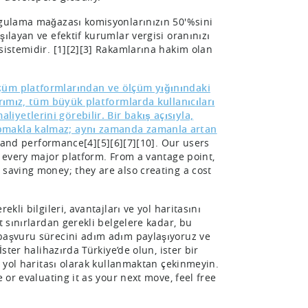
uygulama mağazası komisyonlarınızın 50'%sini
ılayan ve efektif kurumlar vergisi oranınızı
sistemidir. [1][2][3] Rakamlarına hakim olan
.
lçüm platformlarından ve ölçüm yığınındaki
arımız, tüm büyük platformlarda kullanıcıları
yetlerini görebilir. Bir bakış açısıyla,
apmakla kalmaz; aynı zamanda zamanla artan
and performance[4][5][6][7][10]. Our users
 every major platform. From a vantage point,
 saving money; they are also creating a cost
kli bilgileri, avantajları ve yol haritasını
t sınırlardan gerekli belgelere kadar, bu
 başvuru sürecini adım adım paylaşıyoruz ve
ster halihazırda Türkiye’de olun, ister bir
r yol haritası olarak kullanmaktan çekinmeyin.
 or evaluating it as your next move, feel free