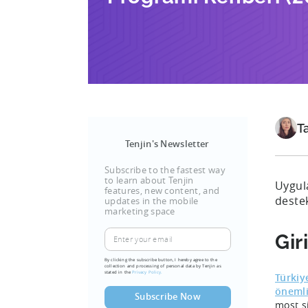
T
Tenjin's Newsletter
Subscribe to the fastest way
to learn about Tenjin
Uygula
features, new content, and
destek
updates in the mobile
marketing space
Gir
By clicking the subscribe button, I hereby agree to the
collection and processing of personal data by Tenjin as
stated in the
Privacy Policy.
Türkiy
önemli
most s