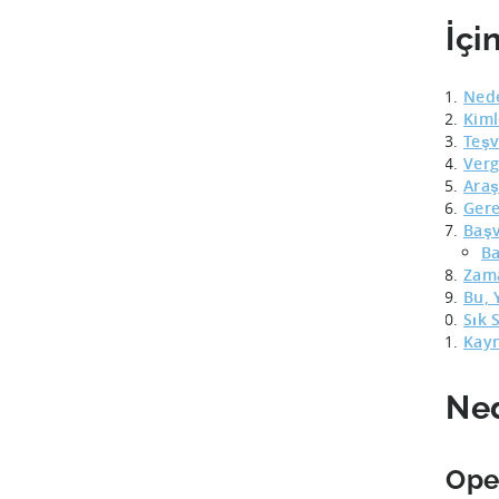
İçi
Nede
Kiml
Teşv
Verg
Araş
Gere
Başv
Ba
Zama
Bu, 
Sık 
Kayn
Ned
Ope