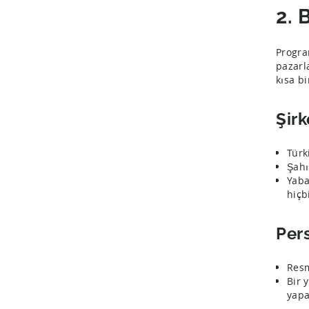
2. 
Progra
pazarl
kısa bi
Şirk
Türk
Şahı
Yaba
hiçb
Per
Resm
Bir 
yapa