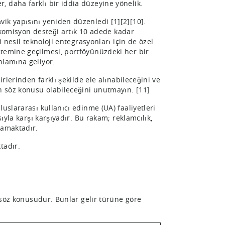
, daha farklı bir iddia düzeyine yönelik.
ik yapısını yeniden düzenledi [1][2][10].
m komisyon desteği artık 10 adede kadar
 nesil teknoloji entegrasyonları için de özel
stemine geçilmesi, portföyünüzdeki her bir
nlamına geliyor.
rlerinden farklı şekilde ele alınabileceğini ve
in söz konusu olabileceğini unutmayın. [11]
uslararası kullanıcı edinme (UA) faaliyetleri
ıyla karşı karşıyadır. Bu rakam; reklamcılık,
psamaktadır.
ktadır.
u söz konusudur. Bunlar gelir türüne göre