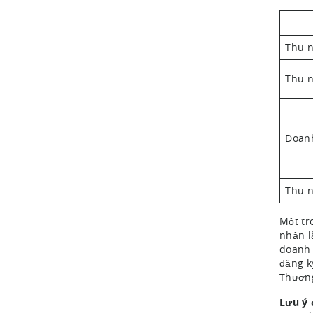
Thu n
Thu n
Doan
Thu n
Một tr
nhận l
doanh 
đăng k
Thươn
Lưu ý 