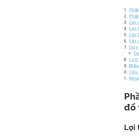
Phần
Phần
Các 
Lợi 
Các 
Các 
Quy 
Da
Lịch
Điều
Câu 
Ngu
Phầ
đổ 
Lợi