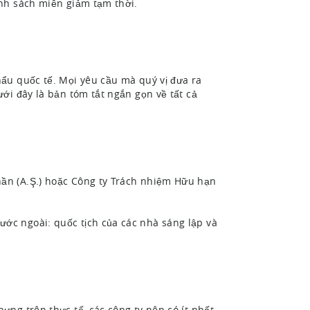
nh sách miễn giảm tạm thời.
ẩu quốc tế. Mọi yêu cầu mà quý vị đưa ra
ới đây là bản tóm tắt ngắn gọn về tất cả
hần (A.Ş.) hoặc Công ty Trách nhiệm Hữu hạn
ớc ngoài: quốc tịch của các nhà sáng lập và
ưng trên thực tế, các công ty nên có ít nhất