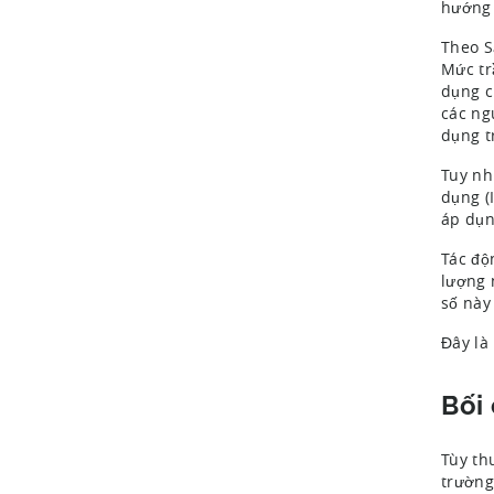
hướng 
Theo S
Mức tr
dụng c
các ng
dụng t
Tuy nh
dụng (
áp dụn
Tác độ
lượng 
số này
Đây là
Bối
Tùy th
trường