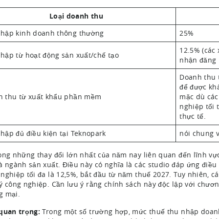
Loại doanh thu
hập kinh doanh thông thường
25%
12.5% (các 
hập từ hoạt động sản xuất/chế tạo
nhận đăng 
Doanh thu 
để được kh
h thu từ xuất khẩu phần mềm
mặc dù các
nghiệp tối 
thực tế.
hập đủ điều kiện tại Teknopark
nói chung 
ong những thay đổi lớn nhất của năm nay liên quan đến lĩnh v
à ngành sản xuất. Điều này có nghĩa là các studio đáp ứng điề
nghiệp tối đa là 12,5%, bắt đầu từ năm thuế 2027. Tuy nhiên, 
ý công nghiệp. Cần lưu ý rằng chính sách này độc lập với chươ
g mại.
quan trọng:
Trong một số trường hợp, mức thuế thu nhập doanh