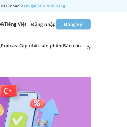
Xem giá cả & tính năng
 cứ lúc nào.
Tiếng Việt
ả
Đăng nhập
Đăng ký
g
Podcast
Cập nhật sản phẩm
Báo cáo