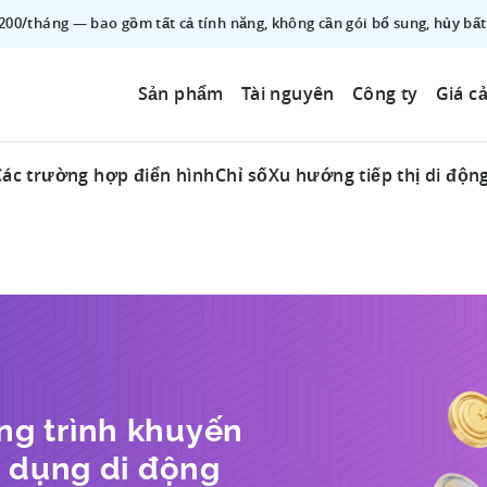
$200/tháng — bao gồm tất cả tính năng, không cần gói bổ sung, hủy bất
Sản phẩm
Tài nguyên
Công ty
Giá c
Các trường hợp điển hình
Chỉ số
Xu hướng tiếp thị di độn
g trình khuyến
g dụng di động