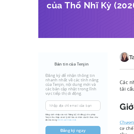
của Thổ Nhĩ Kỳ (20
T
Bản tin của Tenjin
Đăng ký để nhận thông tin
nhanh nhất về các tính năng
Các n
của Tenjin, nội dung mới và
tái cấ
các bản cập nhật trong lĩnh
vực tiếp thị di động.
Giớ
Bằng cách nhấp vào nút "Đăng ký", tôi đồng ý cho phép
Tenjin thu thập và xử lý dữ liệu cá nhân của tôi theo như
đã nêu trong
Chính sách bảo mật.
Chương
cơ chế