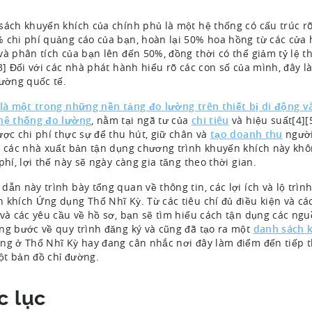
sách khuyến khích của chính phủ là một hệ thống có cấu trúc rõ 
 chi phí quảng cáo của bạn, hoàn lại 50% hoa hồng từ các cửa 
và phân tích của bạn lên đến 50%, đồng thời có thể giảm tỷ lệ 
[3] Đối với các nhà phát hành hiểu rõ các con số của mình, đây
rường quốc tế.
 là một trong những nền tảng đo lường trên thiết bị di động 
hệ thống đo lường
, nằm tại ngã tư của
chi tiêu
và hiệu suất[4][
ược chi phí thực sự để thu hút, giữ chân và
tạo doanh thu
người
, các nhà xuất bản tận dụng chương trình khuyến khích này không
phí, lợi thế này sẽ ngày càng gia tăng theo thời gian.
dẫn này trình bày tổng quan về thông tin, các lợi ích và lộ trì
 khích Ứng dụng Thổ Nhĩ Kỳ. Từ các tiêu chí đủ điều kiện và c
 và các yêu cầu về hồ sơ, bạn sẽ tìm hiểu cách tận dụng các ngu
ng bước về quy trình đăng ký và cũng đã tạo ra một
danh sách k
ng ở Thổ Nhĩ Kỳ hay đang cân nhắc nơi đây làm điểm đến tiếp 
t bản đồ chỉ đường.
c lục