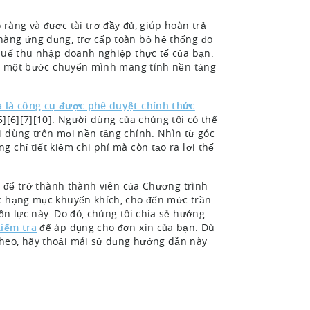
ràng và được tài trợ đầy đủ, giúp hoàn trả
hàng ứng dụng, trợ cấp toàn bộ hệ thống đo
thuế thu nhập doanh nghiệp thực tế của bạn.
 là một bước chuyển mình mang tính nền tảng
và là công cụ được phê duyệt chính thức
5][6][7][10]. Người dùng của chúng tôi có thể
 dùng trên mọi nền tảng chính. Nhìn từ góc
 chỉ tiết kiệm chi phí mà còn tạo ra lợi thế
nh để trở thành thành viên của Chương trình
ác hạng mục khuyến khích, cho đến mức trần
ồn lực này. Do đó, chúng tôi chia sẻ hướng
iểm tra
để áp dụng cho đơn xin của bạn. Dù
theo, hãy thoải mái sử dụng hướng dẫn này