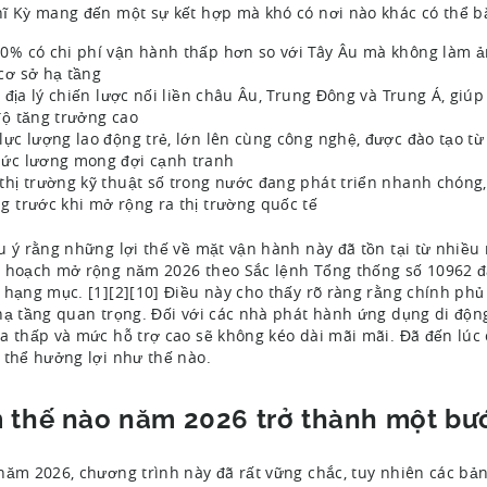
ĩ Kỳ mang đến một sự kết hợp mà khó có nơi nào khác có thể b
0% có chi phí vận hành thấp hơn so với Tây Âu mà không làm ả
cơ sở hạ tầng
rí địa lý chiến lược nối liền châu Âu, Trung Đông và Trung Á, giú
độ tăng trưởng cao
lực lượng lao động trẻ, lớn lên cùng công nghệ, được đào tạo từ
ức lương mong đợi cạnh tranh
thị trường kỹ thuật số trong nước đang phát triển nhanh chóng,
g trước khi mở rộng ra thị trường quốc tế
u ý rằng những lợi thế về mặt vận hành này đã tồn tại từ nhiều
 hoạch mở rộng năm 2026 theo Sắc lệnh Tổng thống số 10962 đã
 hạng mục. [1][2][10] Điều này cho thấy rõ ràng rằng chính phủ
hạ tầng quan trọng. Đối với các nhà phát hành ứng dụng di độn
a thấp và mức hỗ trợ cao sẽ không kéo dài mãi mãi. Đã đến lú
 thể hưởng lợi như thế nào.
 thế nào năm 2026 trở thành một bư
năm 2026, chương trình này đã rất vững chắc, tuy nhiên các bả