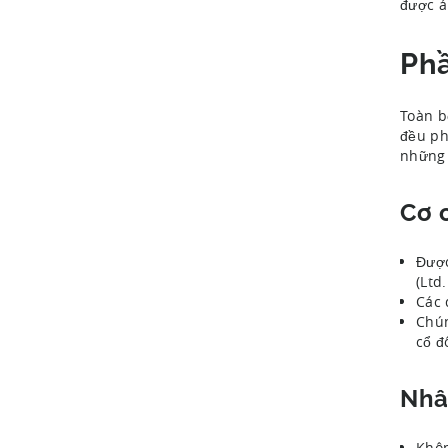
được á
Phầ
Toàn b
đều ph
những 
Cơ 
Được
(Ltd.
Các 
Chún
cổ đ
Nhâ
Khôn