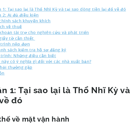
 1: Tại sao lại là Thổ Nhĩ Kỳ và tại sao dòng tiền lại đổ về đó
 2: Ai đủ điều kiện
chính sách khuyến khích
ích về thuế
khoản tài trợ cho nghiên cứu và phát triển
giấy tờ cần thiết
trình nộp đơn
nh sách kiểm tra hồ sơ đăng ký
 trình: Những điều cần biết
 này có ý nghĩa gì đối với các nhà xuất bản?
hỏi thường gặp
ồn
n 1: Tại sao lại là Thổ Nhĩ Kỳ và
về đó
 thế về mặt vận hành