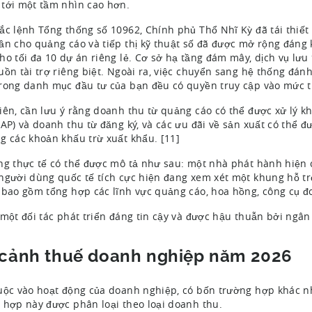
tới một tầm nhìn cao hơn.
ắc lệnh Tổng thống số 10962, Chính phủ Thổ Nhĩ Kỳ đã tái thiết 
ần cho quảng cáo và tiếp thị kỹ thuật số đã được mở rộng đáng 
ho tối đa 10 dự án riêng lẻ. Cơ sở hạ tầng đám mây, dịch vụ lưu
uồn tài trợ riêng biệt. Ngoài ra, việc chuyển sang hệ thống đá
rong danh mục đầu tư của bạn đều có quyền truy cập vào mức tr
iên, cần lưu ý rằng doanh thu từ quảng cáo có thể được xử lý 
IAP) và doanh thu từ đăng ký, và các ưu đãi về sản xuất có thể
g các khoản khấu trừ xuất khẩu. [11]
ng thực tế có thể được mô tả như sau: một nhà phát hành hiện
người dùng quốc tế tích cực hiện đang xem xét một khung hỗ tr
 bao gồm tổng hợp các lĩnh vực quảng cáo, hoa hồng, công cụ đ
 một đối tác phát triển đáng tin cậy và được hậu thuẫn bởi ngân
 cảnh thuế doanh nghiệp năm 2026
uộc vào hoạt động của doanh nghiệp, có bốn trường hợp khác 
 hợp này được phân loại theo loại doanh thu.