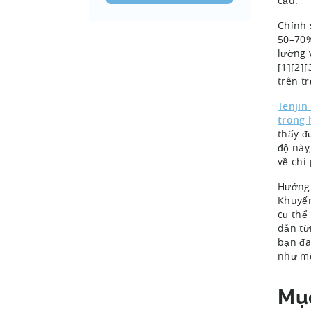
cầu.
Chính 
50–70%
lường 
[1][2]
trên t
Tenjin
trong 
thấy đ
độ này
về chi 
Hướng 
Khuyến
cụ thể
dẫn từ
bạn đa
như mộ
Mụ