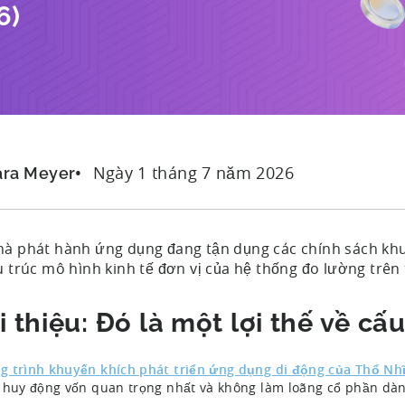
26)
Ngày 1 tháng 7 năm 2026
ara Meyer
hà phát hành ứng dụng đang tận dụng các chính sách kh
u trúc mô hình kinh tế đơn vị của hệ thống đo lường trên t
i thiệu: Đó là một lợi thế về cấu
 trình khuyến khích phát triển ứng dụng di động của Thổ Nh
 huy động vốn quan trọng nhất và không làm loãng cổ phần dàn