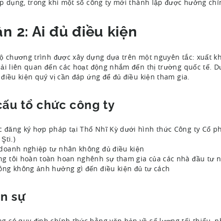
p dụng, trong khi một số công ty mới thành lập được hưởng chí
n 2: Ai đủ điều kiện
ộ chương trình được xây dựng dựa trên một nguyên tắc: xuất kh
ải liên quan đến các hoạt động nhắm đến thị trường quốc tế. Dư
điều kiện quý vị cần đáp ứng để đủ điều kiện tham gia.
cấu tổ chức công ty
 đăng ký hợp pháp tại Thổ Nhĩ Kỳ dưới hình thức Công ty Cổ p
 Şti.)
doanh nghiệp tư nhân không đủ điều kiện
g tôi hoàn toàn hoan nghênh sự tham gia của các nhà đầu tư nư
ông không ảnh hưởng gì đến điều kiện đủ tư cách
n sự
g có quy định chính thức bằng văn bản về số lượng tối thiểu, nh