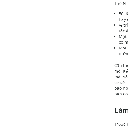
Thổ Nh
50–6
hay 
Vị t
tốc 
Một 
có m
Một 
tưởn
Cần lư
mô. Kế
một số
cơ sở 
bão hò
bạn có
Làm
Trước 