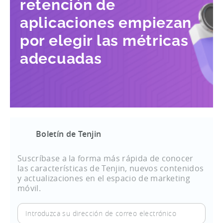
retención de
aplicaciones empiezan
por elegir las métricas
adecuadas
Boletín de Tenjin
Suscríbase a la forma más rápida de conocer
las características de Tenjin, nuevos contenidos
y actualizaciones en el espacio de marketing
móvil.
Introduzca
su