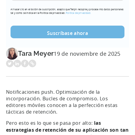
dirección
Al hacer clic en el botón de suscripción, acepto que Tenjin recopile y procese mis datos personales
de
tal y como se indica en la Política de privacidad.
Política de privacidad.
correo
electrónico
(Obligatorio)
Tara Meyer
19 de noviembre de 2025
Notificaciones push. Optimización de la
incorporación. Bucles de compromiso. Los
editores móviles conocen a la perfección estas
tácticas de retención.
Pero esto es lo que se pasa por alto:
las
estrategias de retención de su aplicación son tan