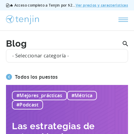
🔥 Acceso completo a Tenjin por $200/mes - todas las funciones, sin complementos, cancela cuando quieras.
Ver precios y características
Blog
- Seleccionar categoría -
Todos los puestos
#Mejores_prácticas
#Métrica
#Podcast
Las estrategias de