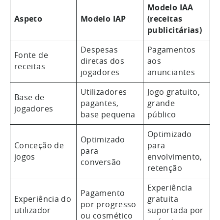
Modelo IAA
Aspeto
Modelo IAP
(receitas
publicitárias)
Despesas
Pagamentos
Fonte de
diretas dos
aos
receitas
jogadores
anunciantes
Utilizadores
Jogo gratuito,
Base de
pagantes,
grande
jogadores
base pequena
público
Optimizado
Optimizado
Conceção de
para
para
jogos
envolvimento,
conversão
retenção
Experiência
Pagamento
Experiência do
gratuita
por progresso
utilizador
suportada por
ou cosmético