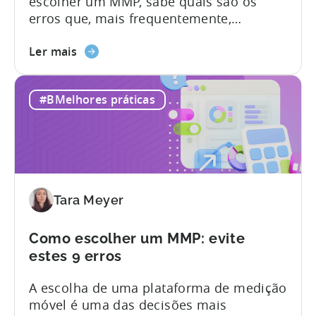
escolher um MMP, sabe quais são os
realmente
erros que, mais frequentemente,
precisa
comprometem uma avaliação antes
Sobre
mesmo de esta ter início. Preços pouco
Ler mais
as
transparentes, restrições de
melhores
funcionalidades, níveis de assistência
#BMelhores práticas
alternativas
que só ficam claros após a assinatura e
ao
plataformas que pressupõem recursos
AppsFlyer
técnicos muito superiores aos que a
em
maioria das equipas realmente possui.
2026:
Este artigo...
Adjust
Tara Meyer
vs
Singular
vs
Como escolher um MMP: evite
Tenjin
estes 9 erros
A escolha de uma plataforma de medição
móvel é uma das decisões mais