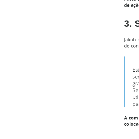
de açã
3. 
Jakub 
de con
Es
se
gr
Se
ut
pa
A comp
coloca