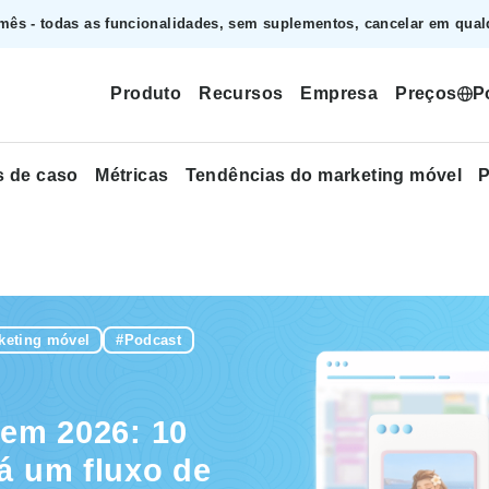
mês - todas as funcionalidades, sem suplementos, cancelar em qualq
Produto
Recursos
Empresa
Preços
P
s de caso
Métricas
Tendências do marketing móvel
P
keting móvel
#Podcast
 em 2026: 10
já um fluxo de