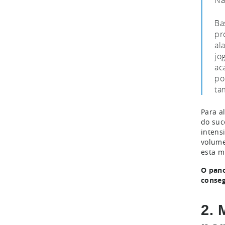
Nã
Ba
pr
al
jo
ac
po
ta
Para a
do suc
intens
volume
esta m
O pano
conseg
2. 