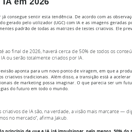
 IA em 2026
r já consegue sentir esta tendência. De acordo com as observaçõ
do gerado pelo utilizador (UGC) com IA e as imagens geradas p
entes padrão de todas as matrizes de testes criativos. Ele pre
té ao final de 2026, haverá cerca de 50% de todos os conte
 IA ou serão totalmente criados por IA.
revisão aponta para um novo ponto de viragem, em que a produçã
s criativos tradicionais. Além disso, a transição está a aceler
sionais de marketing possa imaginar. O que parecia ser um futur
égias do futuro em todo o mundo.
s criativos de IA são, na verdade, a visão mais marcante — di
mos no mercado”, afirma Jakub.
do princípio de que a IA irá impulsionar, pelo menos, 50% do t