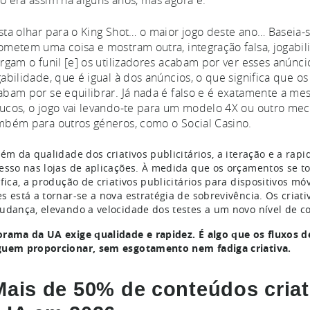
o era assim há alguns anos, mas agora é.
sta olhar para o King Shot… o maior jogo deste ano… Baseia-s
ometem uma coisa e mostram outra, integração falsa, jogabili
argam o funil [e] os utilizadores acabam por ver esses anún
gabilidade, que é igual à dos anúncios, o que significa que os
abam por se equilibrar. Já nada é falso e é exatamente a me
ucos, o jogo vai levando-te para um modelo 4X ou outro meca
mbém para outros géneros, como o Social Casino.
lém da qualidade dos criativos publicitários, a iteração e a rap
esso nas lojas de aplicações. À medida que os orçamentos se t
ifica, a produção de criativos publicitários para dispositivos
s está a tornar-se a nova estratégia de sobrevivência. Os criat
udança, elevando a velocidade dos testes a um novo nível de c
rama da UA exige qualidade e rapidez. É algo que os fluxos d
uem proporcionar, sem esgotamento nem fadiga criativa.
Mais de 50% de conteúdos cria