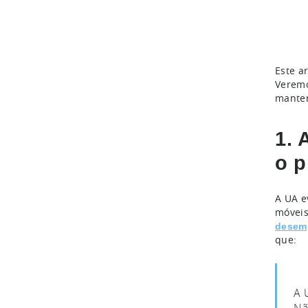
Este a
Veremo
manter
1. 
o p
A UA e
móveis
desem
que:
A 