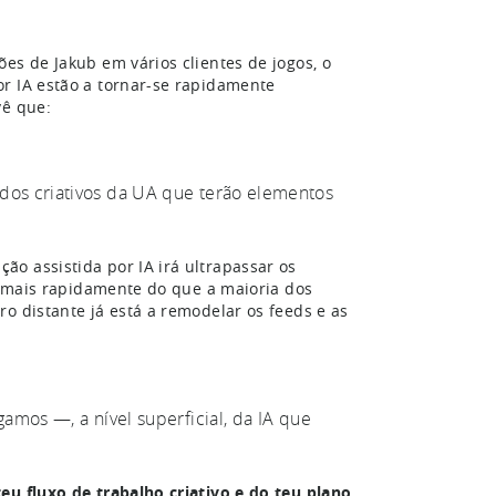
es de Jakub em vários clientes de jogos, o
or IA estão a tornar-se rapidamente
vê que:
údos criativos da UA que terão elementos
o assistida por IA irá ultrapassar os
ar mais rapidamente do que a maioria dos
o distante já está a remodelar os feeds e as
gamos —, a nível superficial, da IA que
eu fluxo de trabalho criativo e do teu plano