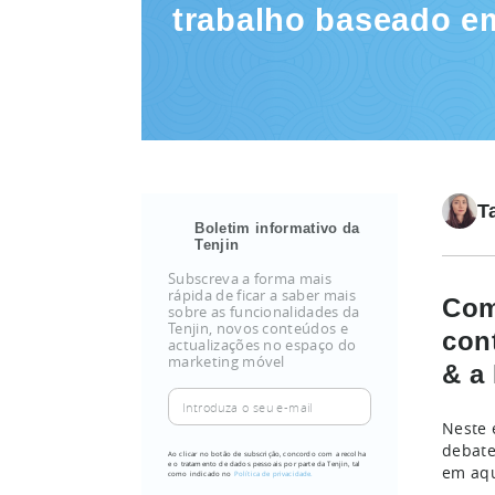
trabalho baseado e
T
Boletim informativo da
Tenjin
Subscreva a forma mais
rápida de ficar a saber mais
Com
sobre as funcionalidades da
Tenjin, novos conteúdos e
con
actualizações no espaço do
marketing móvel
& a
Introduza
o
Neste 
seu
debate
Ao clicar no botão de subscrição, concordo com a recolha
e o tratamento de dados pessoais por parte da Tenjin, tal
em aqu
e-
como indicado no
Política de privacidade.