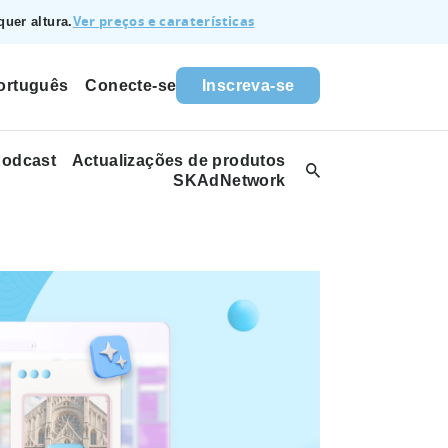
Ver preços e caraterísticas
uer altura.
Conecte-se
Inscreva-se
ortuguês
odcast
Actualizações de produtos
SKAdNetwork