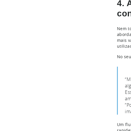
4. 
con
Nem to
aborda
mais v
utiliz
No se
“M
al
Es
am
”P
im
Um flu
rapide