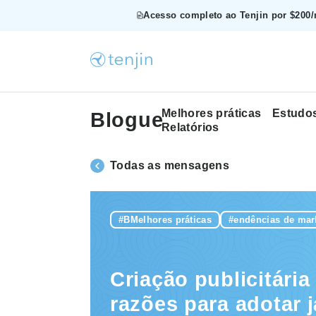
Acesso completo ao Tenjin por $200/
Melhores práticas
Estudo
Blogue
Relatórios
Todas as mensagens
#BMelhores práticas
#endências de mar
Criação publicitária
razões para adotar 