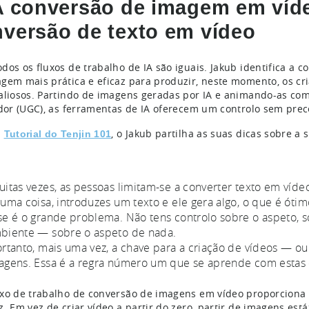
A conversão de imagem em víd
versão de texto em vídeo
dos os fluxos de trabalho de IA são iguais. Jakub identifica a
gem mais prática e eficaz para produzir, neste momento, os cria
aliosos. Partindo de imagens geradas por IA e animando-as co
ador (UGC), as ferramentas de IA oferecem um controlo sem pre
u
, o Jakub partilha as suas dicas sobre a 
Tutorial do Tenjin 101
uitas vezes, as pessoas limitam-se a converter texto em vídeo
guma coisa, introduzes um texto e ele gera algo, o que é óti
se é o grande problema. Não tens controlo sobre o aspeto, 
biente — sobre o aspeto de nada.
ortanto, mais uma vez, a chave para a criação de vídeos — o
agens. Essa é a regra número um que se aprende com estas 
xo de trabalho de conversão de imagens em vídeo proporciona o 
z. Em vez de criar vídeo a partir do zero, partir de imagens est