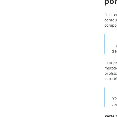
por
O seto
conteú
compon
…a
de
Esta p
método
profis
estrat
“O
ve
Parte 