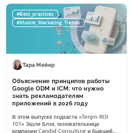
том,
вручную придумывают идеи, пишут
как
сценарии, редактируют и публикуют
#Best_practices
эффективно
контент на нескольких платформах,
использовать
пытаясь не отставать от постоянно
#Mobile_Marketing_Trends
OpenClaw
ускоряющегося цикла обновления
и
контента. В недавнем выпуске подкаста
автоматизированное
Tenjin 101 мы...
создание
контента
с
Тара Мейер
помощью
ИИ
Объяснение принципов работы
в
Google ODM и ICM: что нужно
мобильном
знать рекламодателям
маркетинге
приложений в 2026 году
В этом выпуске подкаста «Tenjin ROI
101» Эшли Блэк, основательница
компании Candid Consulting и бывший