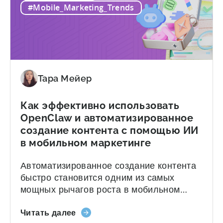
для
же проблема? Когда вы просите LLM
#Mobile_Marketing_Trends
интеграции
интегрировать мобильный SDK, вы...
с
Tenjin
SDK:
руководство
для
Тара Мейер
разработчиков»
Как эффективно использовать
OpenClaw и автоматизированное
создание контента с помощью ИИ
в мобильном маркетинге
Автоматизированное создание контента
быстро становится одним из самых
мощных рычагов роста в мобильном
маркетинге. Однако большинство команд
о
по-прежнему работают по старинке:
Читать далее