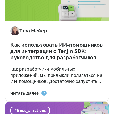
Тара Мейер
Как использовать ИИ-помощников
для интеграции с Tenjin SDK:
руководство для разработчиков
Как разработчики мобильных
приложений, мы привыкли полагаться на
ИИ-помощников. Достаточно запустить
Claude, ChatGPT или GitHub Copilot,
«Как
описать, что вы хотите создать, — и
Читать далее
использовать
через несколько секунд у вас уже есть
ИИ-
рабочий код. Но за этим удобством
#Best_practices
помощников
скрывается цена: галлюцинации. В чём