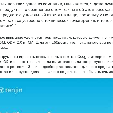
 тех пор как я ушла из компании, мне кажется, я даже лу
и продукты, по сравнению с тем, как нам об этом рассказ
 предлагаю уникальный взгляд на вещи, поскольку у меня
том, как всё устроено с технической точки зрения, и тепер
актике”.”
ое внимание уделяется трем продуктам, которые должен пони
DM, ODM 2.0 и ICM. Если эти аббревиатуры пока ничего вам не г
ема…
струменты играют ключевую роль в том, как Google измеряет, м
 iOS, и от того, правильно ли вы их настроили, напрямую завис
аете решения. Эшли подробно рассказывает, для чего предназн
отан и что нужно делать — а чего не делать — чтобы извлечь и