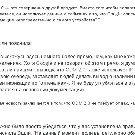
0 — это совершенно другой продукт. Вместо того чтобы полага
вателя, он использует данные о событиях и то, что Google опи
ающие непосредственно с самого устройства”.”
ли пояснила:
 выскажусь здесь немного более прямо, чем, как мне каже
явлениях. Хотя Google и не говорил об этом прямо, я ду
расли пришли к выводу, что ODM 2.0 также использует IP-
свою очередь, заставляет людей делать вывод о наличии
ентификации по ”отпечаткам». Я не буду углубляться в э
лается на основании документации».”
я новость заключается в том, что ODM 2.0 не требует от вас, к
ужно было просто убедиться, что у вас установлена прав
яснила Эшли. “На данный момент, если вы регулярно обно