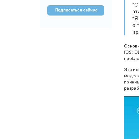
(???????????)
“С
эт
“Я
о 
пр
Основн
iOS: O
пробл
Эти ин
модели
приним
разраб