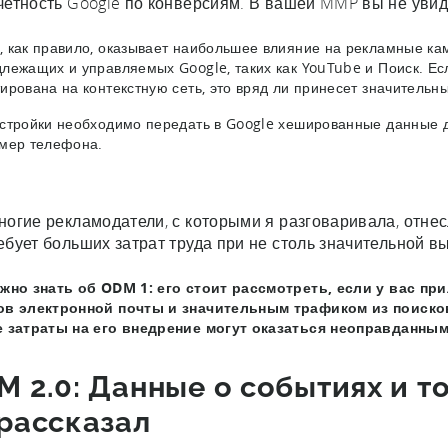
четность Google по конверсиям. В вашей MMP вы не увид
 как правило, оказывает наибольшее влияние на рекламные ка
лежащих и управляемых Google, таких как YouTube и Поиск. Е
ирована на контекстную сеть, это вряд ли принесет значительн
стройки необходимо передать в Google хешированные данные дл
мер телефона.
ногие рекламодатели, с которыми я разговаривала, отнесл
ебует больших затрат труда при не столь значительной в
ужно знать об ODM 1: его стоит рассмотреть, если у вас п
ов электронной почты и значительным трафиком из поиско
е затраты на его внедрение могут оказаться неоправданным
 2.0: Данные о событиях и то
 рассказал