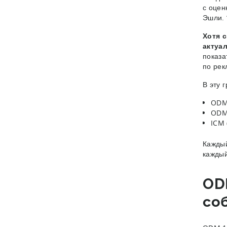
с оцен
Эшли. 
Хотя с
актуа
показа
по рек
В эту 
ODM 
ODM 
ICM 
Каждый
каждый
OD
со