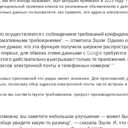
 как его иногда называют, был запущен примерно в 2023 году. 
енциальной привязки кликов по рекламным объявлениям к дей
енных данных пользователя, как правило, его адреса электрон
то осуществляется с соблюдением требований конфиденц
рмативными требованиями”, — отметила Эшли. Однако он
 не думаю, что эта функция получила широкое распростран
-первых, для обмена этими данными с Google требуются
 этого действительно выигрывают только те приложения
ресов электронной почты и телефонных номеров”.”
ровых приложений это редко имеет значение. Для приложений, 
ьно, поскольку сбор адресов электронной почты часто встроен в
сли вы соответствуете требованиям, прирост производительнос
озможно, вы заметите небольшое улучшение — может быт
обще увидите какую-то разницу”, — сказала Эшли. И, что 