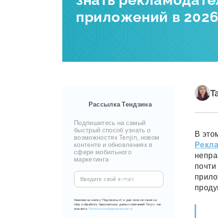
знать рекламодате
приложений в 2026
Т
Рассылка Тендзина
Подпишитесь на самый
быстрый способ узнать о
В это
возможностях Tenjin, новом
Рекл
контенте и обновлениях в
сфере мобильного
непра
маркетинга
почти
Введите
прило
свой
проду
e-
Нажимая на кнопку "Подписаться", я даю свое согласие на
сбор и обработку персональных данных компанией Tenjin, как
mail
указано в
Политика конфиденциальности.