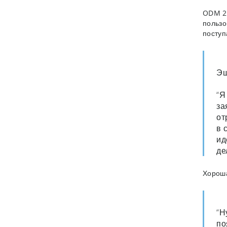
ODM 2.
пользо
поступ
Эш
“Я
за
от
в 
ид
де
Хороша
“Н
по