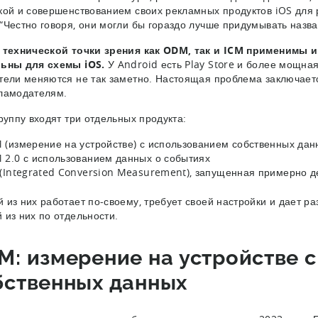
кой и совершенствованием своих рекламных продуктов iOS для
“Честно говоря, они могли бы гораздо лучше придумывать назва
 технической точки зрения как ODM, так и ICM применимы и
льны для схемы iOS.
У Android есть Play Store и более мощна
тели меняются не так заметно. Настоящая проблема заключается
ламодателям.
группу входят три отдельных продукта:
(измерение на устройстве) с использованием собственных дан
2.0 с использованием данных о событиях
(Integrated Conversion Measurement), запущенная примерно д
 из них работает по-своему, требует своей настройки и дает р
 из них по отдельности.
M: измерение на устройстве 
бственных данных