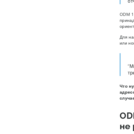
от
ODM 1,
принад
ориент
Для на
или но
“М
тр
Что н
адрес
случа
ODM
не