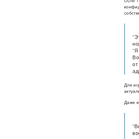
ODM 1,
конфид
собств
“Э
но
“Я
Во
от
ад
Для иг
актуал
Даже е
“В
во