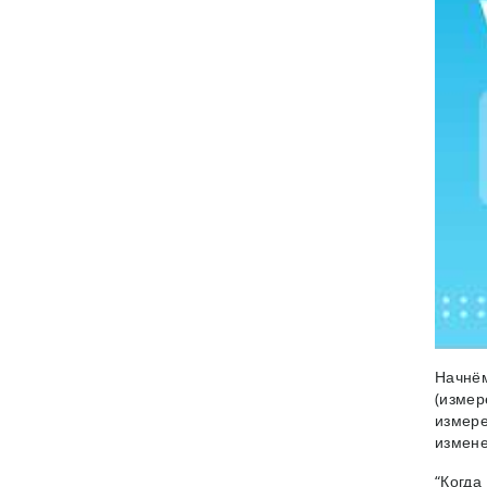
Начнём
(измер
измере
измене
“Когда