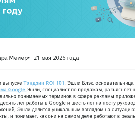
лям
 году
21 мая 2026 года
ара Мейер
м выпуске
Тэндзин ROI 101
, Эшли Блэк, основательница
ама Google
Эшли, специалист по продажам, разъясняет 
вильно понимаемых терминов в сфере рекламы приложен
 десять лет работы в Google и шесть лет на посту руков
жений, Эшли делится уникальным взглядом на ситуацию: 
кты, и понимает, как они на самом деле работают в реал