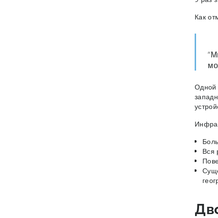
Как от
“М
мо
Одной 
западн
устрой
Инфрас
Боль
Вся 
Пове
Суще
геог
Дв