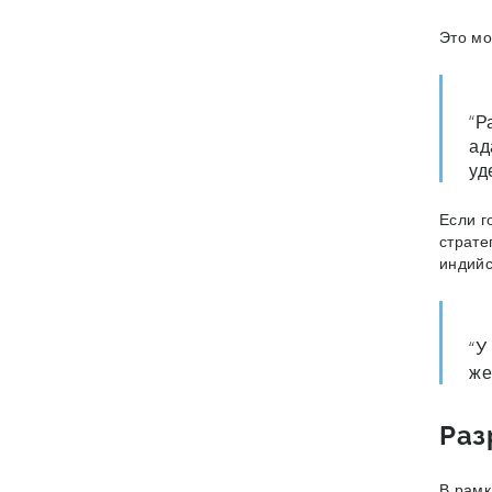
Это мо
“Р
ад
уд
Если г
страте
индийс
“У
же
Раз
В рамк