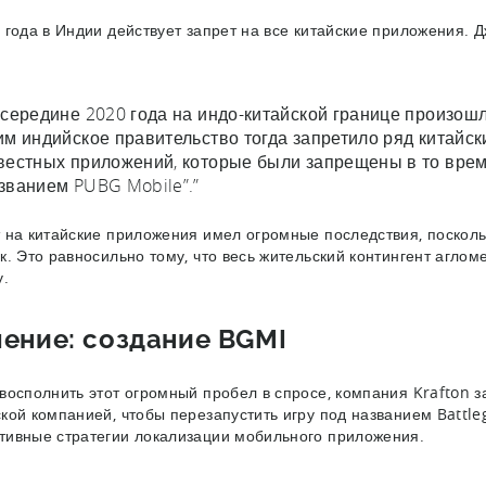
 года в Индии действует запрет на все китайские приложения.
 середине 2020 года на индо-китайской границе произошл
им индийское правительство тогда запретило ряд китайс
вестных приложений, которые были запрещены в то время
званием PUBG Mobile”.”
 на китайские приложения имел огромные последствия, поскольк
к. Это равносильно тому, что весь жительский контингент аглом
у.
ение: создание BGMI
восполнить этот огромный пробел в спросе, компания Krafton 
кой компанией, чтобы перезапустить игру под названием Battle
ивные стратегии локализации мобильного приложения.