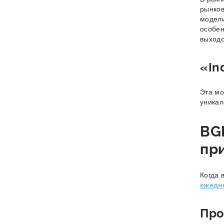
рынков
модели
особен
выход
«In
Эта мо
уникал
BG
пр
Когда 
ежедн
Про