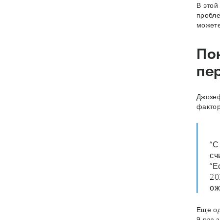
В этой
пробле
можете
По
пе
Джозеф
факто
“С
сч
“Е
20
ож
Еще од
9 раз 