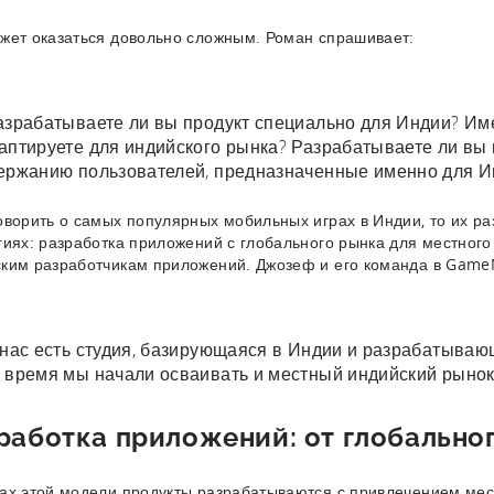
жет оказаться довольно сложным. Роман спрашивает:
азрабатываете ли вы продукт специально для Индии? Име
аптируете для индийского рынка? Разрабатываете ли вы
ержанию пользователей, предназначенные именно для И
оворить о самых популярных мобильных играх в Индии, то их р
гиях: разработка приложений с глобального рынка для местног
ким разработчикам приложений. Джозеф и его команда в Game
 нас есть студия, базирующаяся в Индии и разрабатываю
 время мы начали осваивать и местный индийский рынок 
работка приложений: от глобально
ах этой модели продукты разрабатываются с привлечением мес