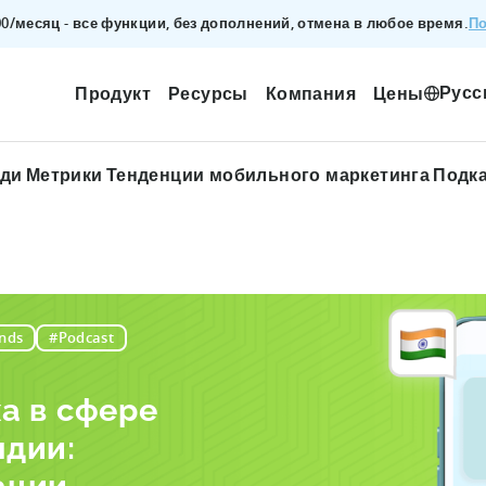
По
200/месяц - все функции, без дополнений, отмена в любое время.
Русс
Продукт
Ресурсы
Компания
Цены
ади
Метрики
Тенденции мобильного маркетинга
Подк
nds
#Podcast
а в сфере
ндии: