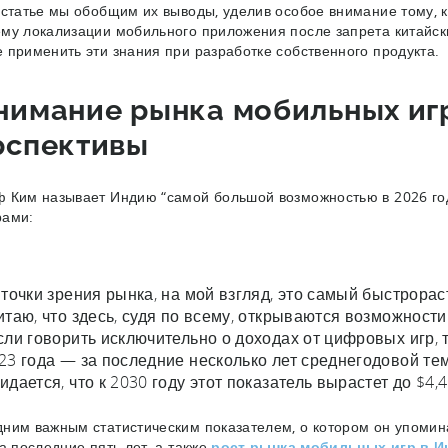
 статье мы обобщим их выводы, уделив особое внимание тому, к
му локализации мобильного приложения после запрета китайски
 применить эти знания при разработке собственного продукта.
нимание рынка мобильных игр
рспективы
 Ким называет Индию “самой большой возможностью в 2026 год
рами:
 точки зрения рынка, на мой взгляд, это самый быстрорас
итаю, что здесь, судя по всему, открываются возможности 
сли говорить исключительно о доходах от цифровых игр,
23 года — за последние несколько лет среднегодовой тем
идается, что к 2030 году этот показатель вырастет до $4,
ним важным статистическим показателем, о котором он упомина
за последние пять лет, а также
рост рынка мобильных игр в И