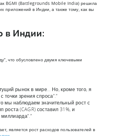
ак BGMI (Battlegrounds Mobile India) решила
х приложений в Индии, а также тому, как вы
 в Индии:
у”, что обусловлено двумя ключевыми
тущий рынок в мире… Но, кроме того, я
с точки зрения спроса”.”
 то мы наблюдаем значительный рост с
п роста (CAGR) составил 31%, и
4 миллиарда”.”
ет, является рост расходов пользователей в
ндии
.