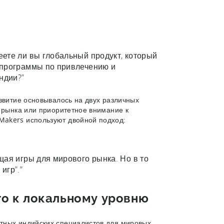
ете ли вы глобальный продукт, который
 программы по привлечению и
ндии?”
азвитие основывалось на двух различных
о рынка или приоритетное внимание к
Makers используют двойной подход:
щая игры для мирового рынка. Но в то
игр”.”
го к локальному уровню
тных индийских специалистов для мировых