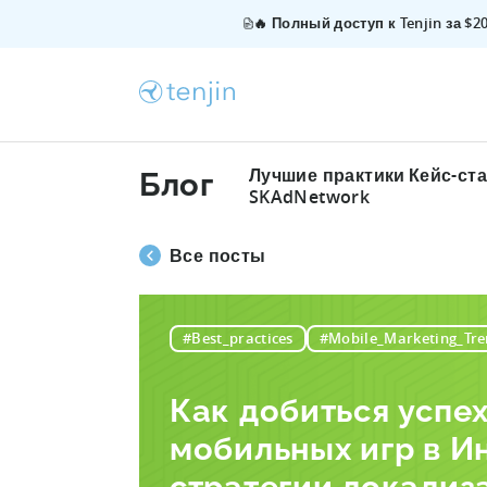
🔥 Полный доступ к Tenjin за $
Лучшие практики
Кейс-ст
Блог
SKAdNetwork
Все посты
#Best_practices
#Mobile_Marketing_Tre
Как добиться успех
мобильных игр в И