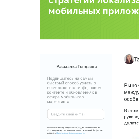
стратегии локализ
мобильных прило
Т
Рассылка Тендзина
Подпишитесь на самый
быстрый способ узнать о
Рынок
возможностях Tenjin, новом
между
контенте и обновлениях в
сфере мобильного
особе
маркетинга
В этом
Введите
руково
свой
делитс
e-
Нажимая на кнопку "Подписаться", я даю свое согласие на
сбор и обработку персональных данных компанией Tenjin, как
mail
указано в
Политика конфиденциальности.