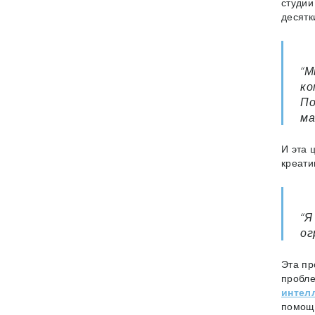
студии
десятк
“М
ко
По
ма
И эта 
креати
“Я
ог
Эта пр
пробле
интел
помощь