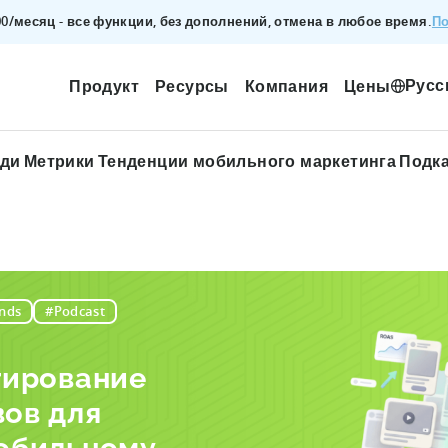
По
200/месяц - все функции, без дополнений, отмена в любое время.
Русс
Продукт
Ресурсы
Компания
Цены
ади
Метрики
Тенденции мобильного маркетинга
Подк
nds
#Podcast
тирование
ов для