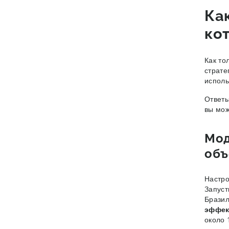
Ка
ко
Как то
страте
исполь
Ответы
вы мож
Мод
объ
Настро
Запуст
Бразил
эффек
около 