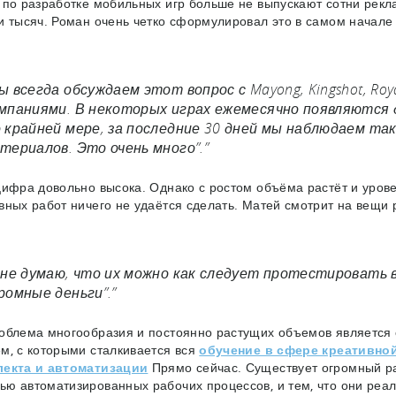
 по разработке мобильных игр больше не выпускают сотни рекл
и тысяч. Роман очень четко сформулировал это в самом начале
ы всегда обсуждаем этот вопрос с Mayong, Kingshot, Ro
мпаниями. В некоторых играх ежемесячно появляются
 крайней мере, за последние 30 дней мы наблюдаем так
териалов. Это очень много”.”
цифра довольно высока. Однако с ростом объёма растёт и уров
вных работ ничего не удаётся сделать. Матей смотрит на вещи 
 не думаю, что их можно как следует протестировать
ромные деньги”.”
облема многообразия и постоянно растущих объемов является
м, с которыми сталкивается вся
обучение в сфере креативной
лекта и автоматизации
Прямо сейчас. Существует огромный раз
ю автоматизированных рабочих процессов, и тем, что они реал