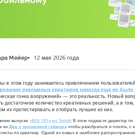
мобильному
12 мая 2026 года
ара Мейер
вы в этом году занимаетесь привлечением пользователей
рование рекламных креативов никогда еще не было
ческая гонка вооружений» — это реальность. Новый вопро
ть достаточное количество креативных решений, а в том
ом их протестировать и отобрать лучшие из них.
авнем выпуске
«ROI 101» от Tenjin
В этом подкасте директор по
м из
Два с половиной геймера
чтобы разобраться и понять, с
листы по креативу. Одной из новых и наиболее распространен