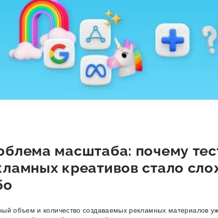
облема масштаба: почему те
кламных креативов стало слож
бо
ый объем и количество создаваемых рекламных материалов уже