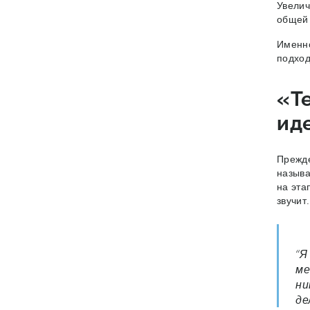
Увелич
общей
Именн
подход
«Т
ид
Прежде
называ
на эт
звучит
“Я
ме
ни
де