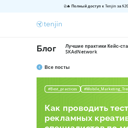
🔥 Полный доступ к Tenjin за $
Лучшие практики
Кейс-ст
Блог
SKAdNetwork
Все посты
#Best_practices
#Mobile_Marketing_Tre
Как проводить тес
рекламных креатив