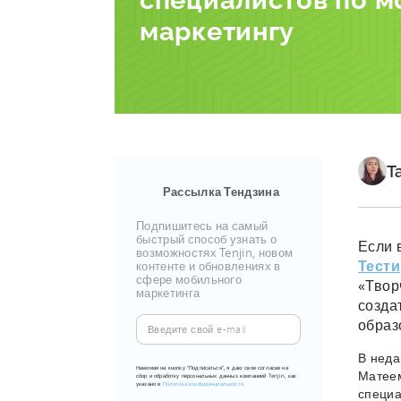
специалистов по 
маркетингу
Т
Рассылка Тендзина
Подпишитесь на самый
быстрый способ узнать о
Если 
возможностях Tenjin, новом
Тести
контенте и обновлениях в
сфере мобильного
«Твор
маркетинга
созда
Введите
образ
свой
В нед
e-
Нажимая на кнопку "Подписаться", я даю свое согласие на
Матее
сбор и обработку персональных данных компанией Tenjin, как
mail
указано в
Политика конфиденциальности.
специа