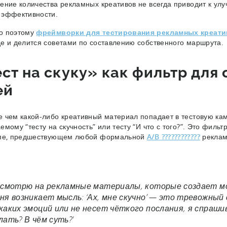
ение количества рекламных креативов не всегда приводит к улу
 эффективности.
о поэтому
фреймворки для тестирования рекламных креат
е и делится советами по составлению собственного маршрута.
ест на скуку» как фильтр для
ей
 чем какой-либо креативный материал попадает в тестовую кам
емому “тесту на скучность” или тесту “И что с того?”. Это филь
апе, предшествующем любой формальной
A/B ????????????
рекламн
.
 смотрю на рекламные материалы, которые создает моя 
ня возникает мысль: ‘Ах, мне скучно’ — это тревожный
каких эмоций или не несет чёткого послания, я спрашив
лать? В чём суть?'