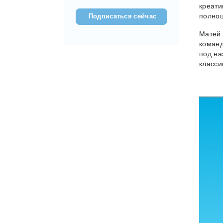
(???????????)
креати
полноц
Матей 
команд
под н
класси