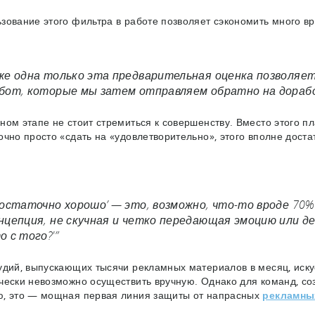
зование этого фильтра в работе позволяет сэкономить много в
же одна только эта предварительная оценка позволяе
бот, которые мы затем отправляем обратно на дорабо
ном этапе не стоит стремиться к совершенству. Вместо этого п
очно просто «сдать на «удовлетворительно», этого вполне доста
Достаточно хорошо’ — это, возможно, что-то вроде 70%
нцепция, не скучная и четко передающая эмоцию или д
о с того?'”
удий, выпускающих тысячи рекламных материалов в месяц, иск
чески невозможно осуществить вручную. Однако для команд, со
, это — мощная первая линия защиты от напрасных
рекламны