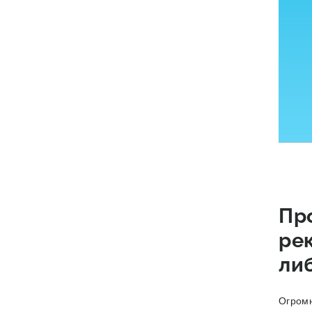
Пр
ре
ли
Огромн