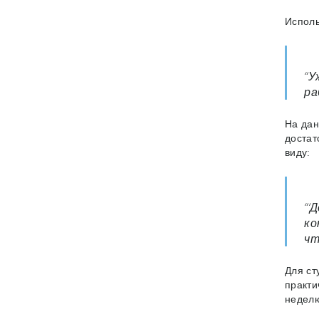
Исполь
“У
ра
На дан
достат
виду:
“‘
ко
чт
Для ст
практи
неделю