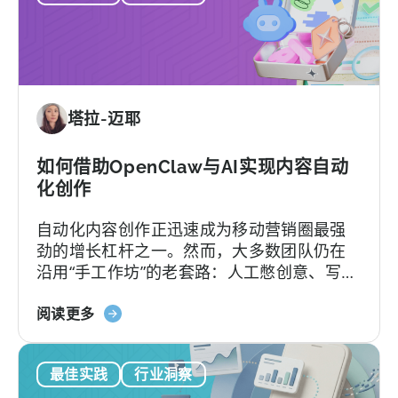
使
用
AI
助
手
塔拉-迈耶
进
行
Tenjin
如何借助OpenClaw与AI实现内容自动
SDK
化创作
集
自动化内容创作正迅速成为移动营销圈最强
成：
劲的增长杠杆之一。然而，大多数团队仍在
开
沿用“手工作坊”的老套路：人工憋创意、写脚
发
本、剪辑，再挨个平台分发，疲于应对不断
者
关
加速的内容更新节奏。
阅读更多
指
于
南》
如
最佳实践
行业洞察
何