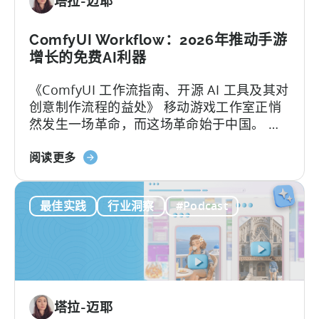
塔拉-迈耶
游
戏
市
ComfyUI Workflow：2026年推动手游
场
增长的免费AI利器
取
《ComfyUI 工作流指南、开源 AI 工具及其对
得
创意制作流程的益处》 移动游戏工作室正悄
成
然发生一场革命，而这场革命始于中国。 当
功：
地团队通过利用开源AI工具，在不增加人手的
移
关
情况下将用户获取（UA）规模扩大了10倍。
阅读更多
动
于
这些能够快速扩展的团队正在测试数百个广
应
ComfyUI
告创意…….
用
最佳实践
行业洞察
#Podcast
工
本
作
地
流
化
程：
策
2026
略》
年
塔拉-迈耶
助