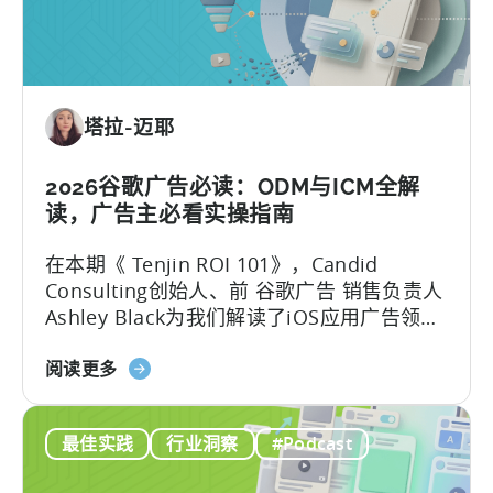
在
移
动
营
销
塔拉-迈耶
中
利
用
2026谷歌广告必读：ODM与ICM全解
OpenClaw
读，广告主必看实操指南
和
在本期《 Tenjin ROI 101》，Candid
AI
Consulting创始人、前 谷歌广告 销售负责人
实
Ashley Black为我们解读了iOS应用广告领域
现
最易被误解的专业术语。Ashley在谷歌工作
自
关
近十年，其中六年领导应用广告销售团队
阅读更多
动
于
——她深谙谷歌广告产品的底层逻辑架构，
化
谷
又清楚其在真实投放中的效果，将在本文为
内
最佳实践
行业洞察
#Podcast
歌
我们带来双视角解读。
容
ODM
创