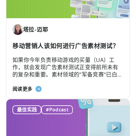
和
作
ICM
的
解
塔拉-迈耶
读：
2026
年
移动营销人该如何进行广告素材测试？
应
如果你今年负责移动游戏的买量（UA）工
用
作，就会发现广告素材测试正变得前所未有
广
的复杂和重要。素材领域的"军备竞赛"已白热
告
化，如今的核心问题不再是"能否产出足够的
主
关
素材"，而是"能否有效测试并筛选出真正的优
阅读更多
需
于
质素材"。
要
《移
了
最佳实践
#Podcast
动
解
营
的
销
内
人
容