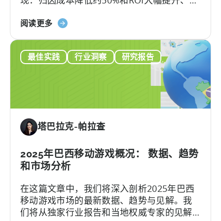
ZPLAY成立于北京，是一家知名全球的移动游
最
关
戏发行商，旗下的产品在全球范围内下载量
阅读更多
佳
于
超过数百万次。
创
《中
意
最佳实践
行业洞察
研究报告
国
实
顶
践
级
移
动
出
塔巴拉克-帕拉查
版
商
如
2025年巴西移动游戏概况： 数据、趋势
何
和市场分析
打
在这篇文章中，我们将深入剖析2025年巴西
入
移动游戏市场的最新数据、趋势与见解。我
混
们将从独家行业报告和当地权威专家的见解
合