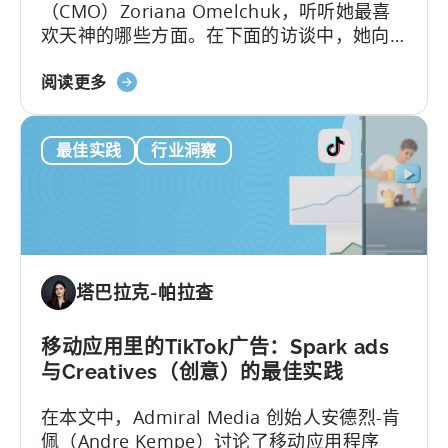
（CMO）Zoriana Omelchuk，听听她最喜
键
欢天神的哪些方面。在下面的访谈中，她向
字
我们介绍了她的团队如何使用天神仪表盘扩
研
关
展 100 多个应用程序的幕后故事。您将了解
阅读更多
究
于
到：1.PSV 在天神中跟踪的关键指标和 KPI。
与
Scaling
窥
最佳实践
行业洞察
100+
探
Mobile
竞
Games：
争
PSV
对
游
手
戏
在
塔巴拉克-帕拉查
工
Meta
作
上
室
移动应用里的TikTok广告：Spark ads
的
如
广
与Creatives（创意）的最佳实践
何
告
在本文中，Admiral Media 创始人安德烈-肯
利
佩（Andre Kempe）讨论了移动应用程序
用