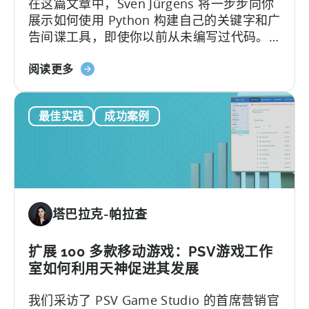
在这篇文章中，Sven Jürgens 将一步步向你
正
展示如何使用 Python 构建自己的关键字和广
确
告间谍工具，即使你以前从未编写过代码。
的
以下是本篇文章的内容：让您的应用在拥挤
指
关
的应用商店中引起注意或投放有效的广告需
阅读更多
标
于
要的不仅仅是运气。幸运的是，有了 Python
如
这样的工具...
最佳实践
成功案例
何
使
用
Python
进
行
塔巴拉克-帕拉查
移
动
营
扩展 100 多款移动游戏：PSV游戏工作
销：
室如何利用天神促进其发展
ASO
我们采访了 PSV Game Studio 的首席营销官
关