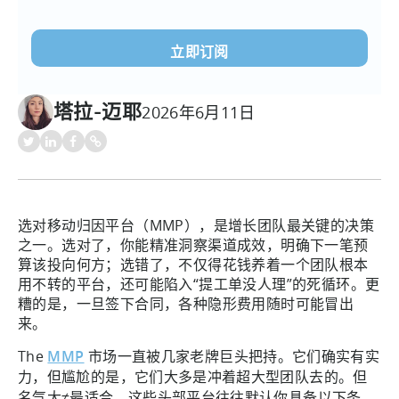
电
子
邮
件
(必
塔拉-迈耶
2026年6月11日
须填
写）
选对移动归因平台（MMP），是增长团队最关键的决策
之一。选对了，你能精准洞察渠道成效，明确下一笔预
算该投向何方；选错了，不仅得花钱养着一个团队根本
用不转的平台，还可能陷入“提工单没人理”的死循环。更
糟的是，一旦签下合同，各种隐形费用随时可能冒出
来。
The
MMP
市场一直被几家老牌巨头把持。它们确实有实
力，但尴尬的是，它们大多是冲着超大型团队去的。但
名气大≠最适合。这些头部平台往往默认你具备以下条