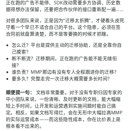
正在跑的广告不能停、SDK改动需要多方协调、历史数
据得想办法保留，还要把合作伙伴的接口重新配一遍……
对很多团队来说，正是因为“迁移太折腾”，才硬着头皮死
守着一个早已不适合自己的平台。这个隐患，必须在签
合同前就盘算清楚，而不是等要换的时候才抓瞎。
怎么迁？平台是提供主动的迁移协助，还是全靠你自
己摸索？
断不断流？迁移期间，正在跑的广告能不能无缝衔
接？
谁负责？MMP那边有没有专人全程跟进你的迁移？
要多久？完整走完一次迁移大概需要多长时间？
顺便提一句：
文档非常重要。对于没有专职归因专家的
中小团队来说，一份清晰、及时更新的文档，能大幅缩
短上手时间，让开发和运营遇到实施问题时能自己搞
定。相反，如果文档写得烂，会在无形中大幅拉高MMP
的实际运营成本——而这些隐性成本，你在比价表上是
根本看不出来的。