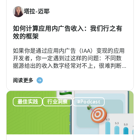
位
塔拉-迈耶
经
济：
一
如何计算应用内广告收入：我们行之有
种
效的框架
盈
如果你是通过应用内广告（IAA）变现的应用
利
开发者，你一定遇到过这样的问题：不同数
的
据源给出的收入数字经常对不上，很难判断
免
哪个才更准确。
费
关
阅读更多
游
于
戏
“如
商
最佳实践
行业洞察
#Podcast
何
业
计
模
算
式
应
用