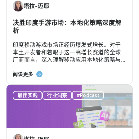
内
塔拉-迈耶
广
告
收
决胜印度手游市场：本地化策略深度解
入：
析
我
印度移动游戏市场正经历爆发式增长。对于
们
本土开发者和着眼于这一高增长赛道的全球
行
厂商而言，深入理解移动应用本地化策略与
之
用户行为洞察，是成功突围的关键。
有
关
阅读更多
效
于
的
《如
框
最佳实践
行业洞察
#Podcast
何
架”
在
印
度
移
动