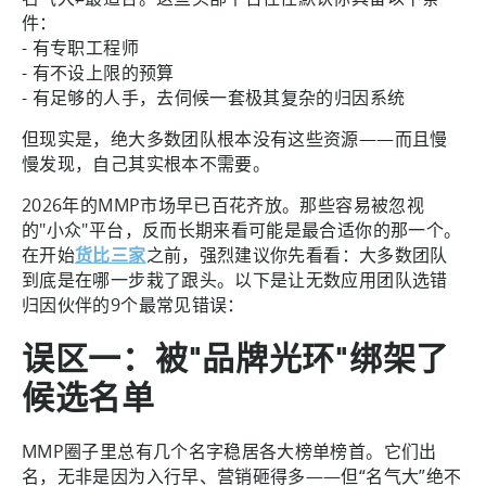
件：
- 有专职工程师
- 有不设上限的预算
- 有足够的人手，去伺候一套极其复杂的归因系统
但现实是，绝大多数团队根本没有这些资源——而且慢
慢发现，自己其实根本不需要。
2026年的MMP市场早已百花齐放。那些容易被忽视
的"小众"平台，反而长期来看可能是最合适你的那一个。
在开始
货比三家
之前，强烈建议你先看看：大多数团队
到底是在哪一步栽了跟头。以下是让无数应用团队选错
归因伙伴的9个最常见错误：
误区一：被"品牌光环"绑架了
候选名单
MMP圈子里总有几个名字稳居各大榜单榜首。它们出
名，无非是因为入行早、营销砸得多——但“名气大”绝不