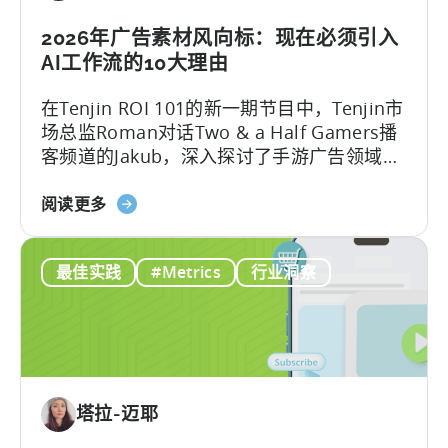
力
移
2026年广告素材风向标：现在必须引入
动
AI工作流的10大理由
游
在Tenjin ROI 101的新一期节目中，Tenjin市
戏
场总监Roman对话Two & a Half Gamers播
发
客频道的Jakub，深入探讨了手游广告领域的
展
巨变。
的
关
阅读更多
免
于
费
2026
AI
最佳实践
#Metrics
行业洞察
年
工
的
具
广
告
创
意：
塔拉-迈耶
现
在