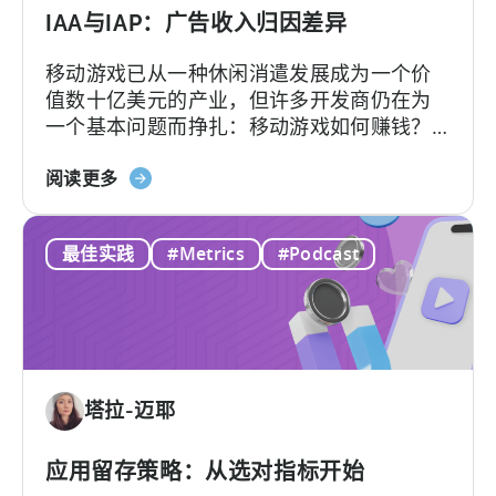
就
IAA与IAP：广告收入归因差异
采
移动游戏已从一种休闲消遣发展成为一个价
用
值数十亿美元的产业，但许多开发商仍在为
AI
一个基本问题而挣扎：移动游戏如何赚钱？
工
答案在于了解两种关键的货币化模式：应用
作
关
内广告和应用内购买，即 IAA 和 IAP，并能有
阅读更多
流
于
效地利用它们。...
的
IAA
10
最佳实践
#Metrics
#Podcast
和
个
IAP：
理
广
由
告
收
入
塔拉-迈耶
分
配
的
应用留存策略：从选对指标开始
差