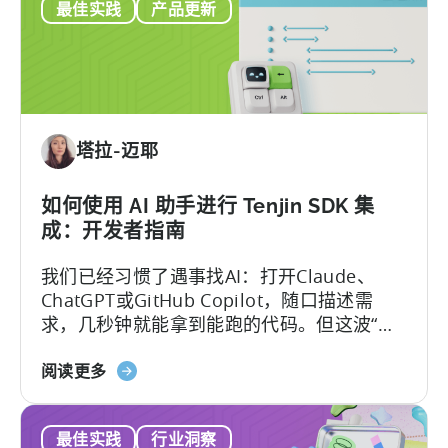
最佳实践
产品更新
塔拉-迈耶
如何使用 AI 助手进行 Tenjin SDK 集
成：开发者指南
我们已经习惯了遇事找AI：打开Claude、
ChatGPT或GitHub Copilot，随口描述需
求，几秒钟就能拿到能跑的代码。但这波“效
率红利”背后，其实藏着一个致命陷阱：
关
Hallucination（大模型幻觉）.
阅读更多
于
《如
最佳实践
行业洞察
何