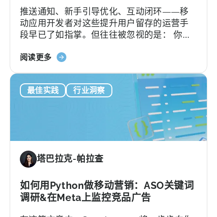
推送通知、新手引导优化、互动闭环——移
异
动应用开发者对这些提升用户留存的运营手
段早已了如指掌。但往往被忽视的是： 你的
留存策略效果如何，取决于你使用的留存统
关
计方式。 如果连留存率的计算方式都不准
阅读更多
于
确，再好的策略也发挥不了作用。
"应
最佳实践
行业洞察
用
程
序
留
存
策
塔巴拉克-帕拉查
略
始
于
如何用Python做移动营销：ASO关键词
选
调研&在Meta上监控竞品广告
择