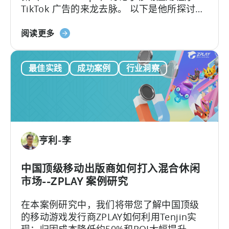
TikTok 广告的来龙去脉。 以下是他所探讨的
天
内容：-TikTok广告与
神
关
Meta（Facebook/Instagram）广告有何不
阅读更多
促
于
同？
进
移
其
最佳实践
成功案例
行业洞察
动
发
应
展
用
程
序
的
亨利-李
TikTok
广
告：
中国顶级移动出版商如何打入混合休闲
火
市场--ZPLAY 案例研究
花
在本案例研究中，我们将带您了解中国顶级
广
的移动游戏发行商ZPLAY如何利用Tenjin实
告
现：归因成本降低约50%和ROI大幅提升、
和