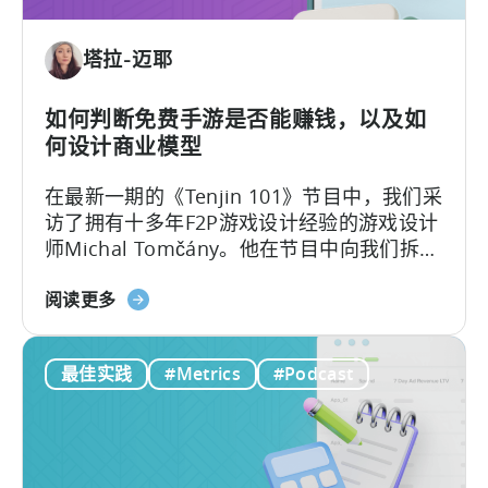
员
如
塔拉-迈耶
何
进
行
如何判断免费手游是否能赚钱，以及如
广
何设计商业模型
告
在最新一期的《Tenjin 101》节目中，我们采
创
访了拥有十多年F2P游戏设计经验的游戏设计
意
师Michal Tomčány。他在节目中向我们拆解
测
了移动游戏中最关键、却常被误解的概念：
试》
关
单位经济模型（Unit Economics）
。
阅读更多
于
免
最佳实践
#Metrics
#Podcast
费
游
戏
的
单