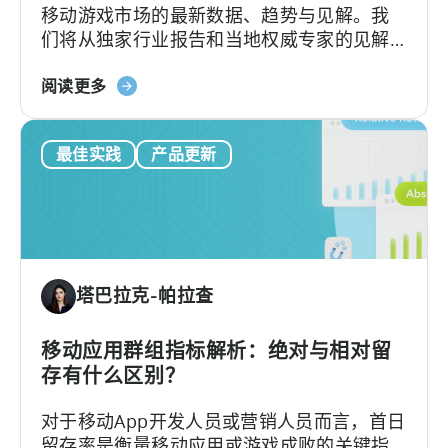
移动游戏市场的最新数据、趋势与见解。我
混
们将从独家行业报告和当地权威专家的见解
合
中，探讨推动这一显著增长的因素以及巴西
休
关
游戏市场的独特性。
阅读更多
闲
于
市
《2025
场-
最佳实践
产品更新
年
-
巴
ZPLAY
西
案
移
例
动
研
游
究
塔巴拉克-帕拉查
戏
状
况》：
移动应用群组指标解析：绝对与相对留
数
存有什么区别？
据、
对于移动App开发人员或营销人员而言，首日
趋
留存率是衡量移动应用或游戏成败的关键指
势