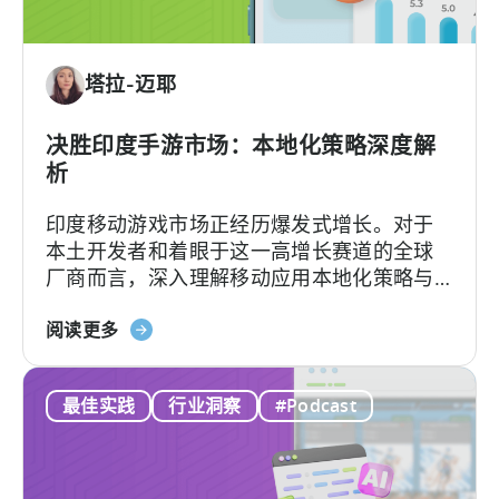
应
用
内
塔拉-迈耶
广
告
收
决胜印度手游市场：本地化策略深度解
入：
析
我
印度移动游戏市场正经历爆发式增长。对于
们
本土开发者和着眼于这一高增长赛道的全球
行
厂商而言，深入理解移动应用本地化策略与
之
用户行为洞察，是成功突围的关键。
有
关
阅读更多
效
于
的
《如
框
最佳实践
行业洞察
#Podcast
何
架”
在
印
度