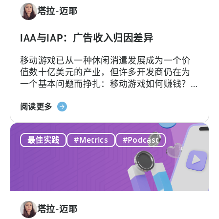
意：
塔拉-迈耶
现
在
就
IAA与IAP：广告收入归因差异
采
移动游戏已从一种休闲消遣发展成为一个价
用
值数十亿美元的产业，但许多开发商仍在为
AI
一个基本问题而挣扎：移动游戏如何赚钱？
工
答案在于了解两种关键的货币化模式：应用
作
关
内广告和应用内购买，即 IAA 和 IAP，并能有
阅读更多
流
于
效地利用它们。...
的
IAA
10
最佳实践
#Metrics
#Podcast
和
个
IAP：
理
广
由
告
收
入
塔拉-迈耶
分