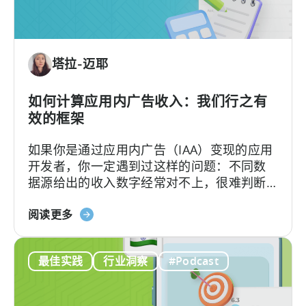
戏
的
单
位
塔拉-迈耶
经
济：
一
如何计算应用内广告收入：我们行之有
种
效的框架
盈
如果你是通过应用内广告（IAA）变现的应用
利
开发者，你一定遇到过这样的问题：不同数
的
据源给出的收入数字经常对不上，很难判断
免
哪个才更准确。
费
关
阅读更多
游
于
戏
“如
商
最佳实践
行业洞察
#Podcast
何
业
计
模
算
式