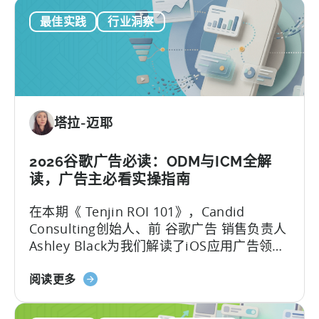
如
最佳实践
行业洞察
何
在
移
动
营
销
塔拉-迈耶
中
利
用
2026谷歌广告必读：ODM与ICM全解
OpenClaw
读，广告主必看实操指南
和
在本期《 Tenjin ROI 101》，Candid
AI
Consulting创始人、前 谷歌广告 销售负责人
实
Ashley Black为我们解读了iOS应用广告领域
现
最易被误解的专业术语。Ashley在谷歌工作
自
关
近十年，其中六年领导应用广告销售团队
阅读更多
动
于
——她深谙谷歌广告产品的底层逻辑架构，
化
谷
又清楚其在真实投放中的效果，将在本文为
内