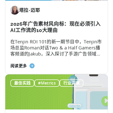
年
塔拉-迈耶
助
力
移
2026年广告素材风向标：现在必须引入
动
AI工作流的10大理由
游
在Tenjin ROI 101的新一期节目中，Tenjin市
戏
场总监Roman对话Two & a Half Gamers播
发
客频道的Jakub，深入探讨了手游广告领域的
展
巨变。
的
关
阅读更多
免
于
费
2026
AI
最佳实践
#Metrics
行业洞察
年
工
的
具
广
告
创