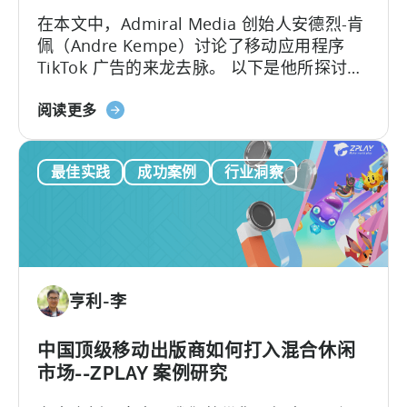
何
告
在本文中，Admiral Media 创始人安德烈-肯
利
佩（Andre Kempe）讨论了移动应用程序
用
TikTok 广告的来龙去脉。 以下是他所探讨的
天
内容：-TikTok广告与
神
关
Meta（Facebook/Instagram）广告有何不
阅读更多
促
于
同？
进
移
其
最佳实践
成功案例
行业洞察
动
发
应
展
用
程
序
的
亨利-李
TikTok
广
告：
中国顶级移动出版商如何打入混合休闲
火
市场--ZPLAY 案例研究
花