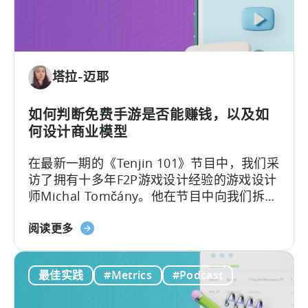
销
内
人
容
员
如
塔拉-迈耶
何
进
行
如何判断免费手游是否能赚钱，以及如
广
何设计商业模型
告
在最新一期的《Tenjin 101》节目中，我们采
创
访了拥有十多年F2P游戏设计经验的游戏设计
意
师Michal Tomčány。他在节目中向我们拆解
测
了移动游戏中最关键、却常被误解的概念：
试》
关
单位经济模型（Unit Economics）
。
阅读更多
于
免
最佳实践
#Metrics
#Podcast
费
游