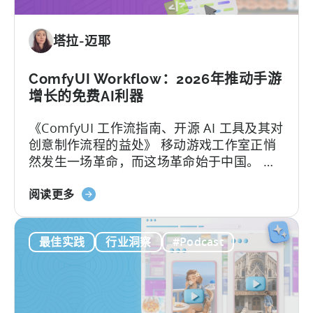
移
动
塔拉-迈耶
游
戏
市
ComfyUI Workflow：2026年推动手游
场
增长的免费AI利器
取
《ComfyUI 工作流指南、开源 AI 工具及其对
得
创意制作流程的益处》 移动游戏工作室正悄
成
然发生一场革命，而这场革命始于中国。 当
功：
地团队通过利用开源AI工具，在不增加人手的
移
关
情况下将用户获取（UA）规模扩大了10倍。
阅读更多
动
于
这些能够快速扩展的团队正在测试数百个广
应
ComfyUI
告创意…….
用
最佳实践
行业洞察
#Podcast
工
本
作
地
流
化
程：
策
2026
略》