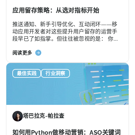
配
的
应用留存策略：从选对指标开始
差
推送通知、新手引导优化、互动闭环——移
异
动应用开发者对这些提升用户留存的运营手
段早已了如指掌。但往往被忽视的是： 你的
留存策略效果如何，取决于你使用的留存统
关
计方式。 如果连留存率的计算方式都不准
阅读更多
于
确，再好的策略也发挥不了作用。
"应
最佳实践
行业洞察
用
程
序
留
存
策
塔巴拉克-帕拉查
略
始
于
如何用Python做移动营销：ASO关键词