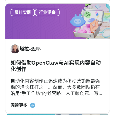
于
更糟的是，一旦签下合同，各种隐形费用随
指
《如
时可能冒出来。
南》
最佳实践
行业洞察
何
选
择
MMP：
避
免
塔拉-迈耶
这
9
个
如何借助OpenClaw与AI实现内容自动
错
化创作
误》
自动化内容创作正迅速成为移动营销圈最强
劲的增长杠杆之一。然而，大多数团队仍在
沿用“手工作坊”的老套路：人工憋创意、写脚
本、剪辑，再挨个平台分发，疲于应对不断
关
加速的内容更新节奏。
阅读更多
于