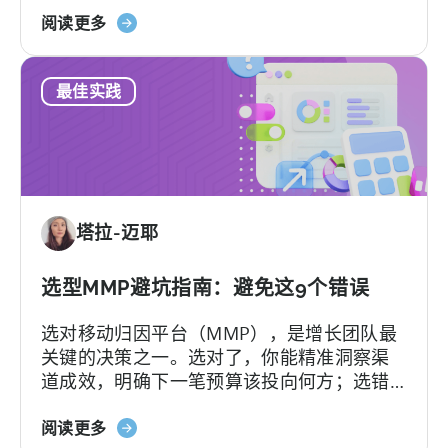
关
Hallucination（大模型幻觉）.
阅读更多
于
《如
最佳实践
何
使
用
AI
助
手
塔拉-迈耶
进
行
Tenjin
选型MMP避坑指南：避免这9个错误
SDK
选对移动归因平台（MMP），是增长团队最
集
关键的决策之一。选对了，你能精准洞察渠
成：
道成效，明确下一笔预算该投向何方；选错
开
了，不仅得花钱养着一个团队根本用不转的
发
关
平台，还可能陷入“提工单没人理”的死循环。
阅读更多
者