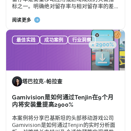
标之一。明确绝对留存率与相对留存率的差
和
异，能够优化用户获取、发布及分析策略。
市
关
然而，不少移动应用发行商并不了解这两种
阅读更多
场
于
指标将如何影响业务决策。本文将深入解析
分
《移
绝对留存率和相对留存率的关键区别，并介
析
最佳实践
成功案例
行业洞察
动
绍两种指标的独特应用场景与优势。
应
用
留
存
率
塔巴拉克-帕拉查
解
析》：
绝
Gamivision是如何通过Tenjin在9个月
对
内将安装量提高2900%
与
本案例将分享巴基斯坦的头部移动游戏公司
相
Gamivision是如何通过Tenjin的实时分析面
对