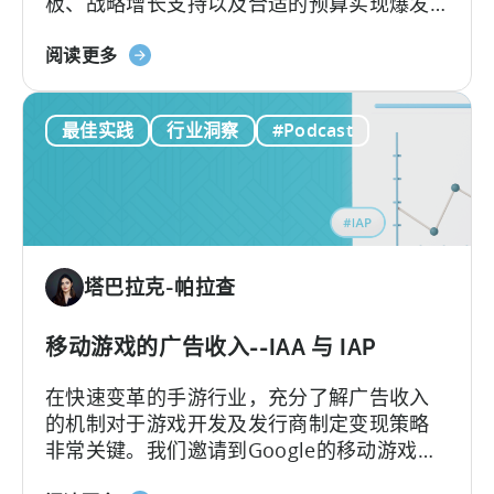
板、战略增长支持以及合适的预算实现爆发
性增长。
关
阅读更多
于
巴
最佳实践
行业洞察
#Podcast
基
斯
坦
移
动
游
塔巴拉克-帕拉查
戏
工
作
移动游戏的广告收入--IAA 与 IAP
室
在快速变革的手游行业，充分了解广告收入
如
的机制对于游戏开发及发行商制定变现策略
何
非常关键。我们邀请到Google的移动游戏和
通
应用负责人Mariusz Gąsiewski一同探讨手游
过