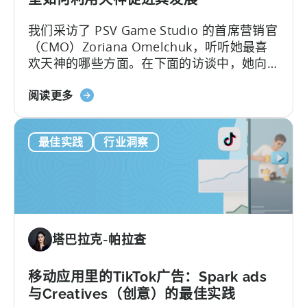
ASO
我们采访了 PSV Game Studio 的首席营销官
关
（CMO）Zoriana Omelchuk，听听她最喜
键
欢天神的哪些方面。在下面的访谈中，她向
字
我们介绍了她的团队如何使用天神仪表盘扩
研
关
展 100 多个应用程序的幕后故事。您将了解
阅读更多
究
于
到：1.PSV 在天神中跟踪的关键指标和 KPI。
与
Scaling
窥
最佳实践
行业洞察
100+
探
Mobile
竞
Games：
争
PSV
对
游
手
戏
在
塔巴拉克-帕拉查
工
Meta
作
上
室
移动应用里的TikTok广告：Spark ads
的
如
广
与Creatives（创意）的最佳实践