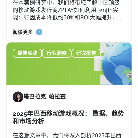
在本案例研究中，我们将带您了解中国顶级
广
的移动游戏发行商ZPLAY如何利用Tenjin实
告
现：归因成本降低约50%和ROI大幅提升、
和
ZPLAY成立于北京，是一家知名全球的移动游
最
关
戏发行商，旗下的产品在全球范围内下载量
阅读更多
佳
于
超过数百万次。
创
《中
意
最佳实践
行业洞察
研究报告
国
实
顶
践
级
移
动
出
塔巴拉克-帕拉查
版
商
如
2025年巴西移动游戏概况： 数据、趋势
何
和市场分析
打
在这篇文章中，我们将深入剖析2025年巴西
入