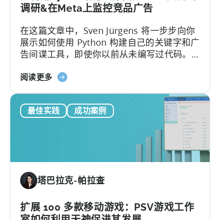
选
调研&在Meta上监控竞品广告
择
在这篇文章中，Sven Jürgens 将一步步向你
正
展示如何使用 Python 构建自己的关键字和广
确
告间谍工具，即使你以前从未编写过代码。
的
以下是本篇文章的内容：让您的应用在拥挤
指
关
的应用商店中引起注意或投放有效的广告需
阅读更多
标
于
要的不仅仅是运气。幸运的是，有了 Python
如
这样的工具...
最佳实践
成功案例
何
使
用
Python
进
行
塔巴拉克-帕拉查
移
动
营
扩展 100 多款移动游戏：PSV游戏工作
销：
室如何利用天神促进其发展