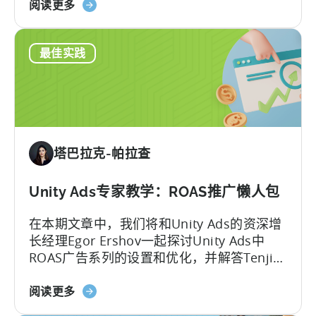
关
收入的最新数据和趋势。
阅读更多
天
于
神
移
在
最佳实践
动
9
游
个
戏
月
中
内
的
将
广
安
塔巴拉克-帕拉查
告
装
收
量
入-
Unity Ads专家教学：ROAS推广懒人包
提
-
高
在本期文章中，我们将和Unity Ads的资深增
IAA
2900%
长经理Egor Ershov一起探讨Unity Ads中
与
ROAS广告系列的设置和优化，并解答Tenjin
IAP
客户常见的一些问题。Egor将带我们了解
关
Unity Ads的各种广告系列类型、有效策略以
阅读更多
于
及如何优化广告投放效果。无论您是否了解