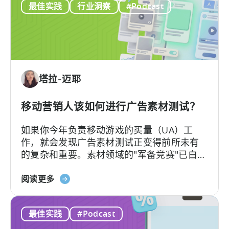
最佳实践
行业洞察
#Podcast
歌
我们带来双视角解读。
容
ODM
创
和
作
ICM
的
解
塔拉-迈耶
读：
2026
年
移动营销人该如何进行广告素材测试？
应
如果你今年负责移动游戏的买量（UA）工
用
作，就会发现广告素材测试正变得前所未有
广
的复杂和重要。素材领域的"军备竞赛"已白热
告
化，如今的核心问题不再是"能否产出足够的
主
关
素材"，而是"能否有效测试并筛选出真正的优
阅读更多
需
于
质素材"。
要
《移
了
最佳实践
#Podcast
动
解
营
的