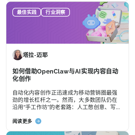
《如
时可能冒出来。
南》
最佳实践
行业洞察
何
选
择
MMP：
避
免
塔拉-迈耶
这
9
个
如何借助OpenClaw与AI实现内容自动
错
化创作
误》
自动化内容创作正迅速成为移动营销圈最强
劲的增长杠杆之一。然而，大多数团队仍在
沿用“手工作坊”的老套路：人工憋创意、写脚
本、剪辑，再挨个平台分发，疲于应对不断
关
加速的内容更新节奏。
阅读更多
于