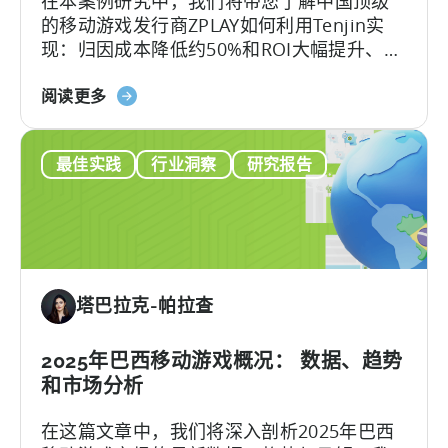
在本案例研究中，我们将带您了解中国顶级
广
的移动游戏发行商ZPLAY如何利用Tenjin实
告
现：归因成本降低约50%和ROI大幅提升、
和
ZPLAY成立于北京，是一家知名全球的移动游
最
关
戏发行商，旗下的产品在全球范围内下载量
阅读更多
佳
于
超过数百万次。
创
《中
意
最佳实践
行业洞察
研究报告
国
实
顶
践
级
移
动
出
塔巴拉克-帕拉查
版
商
如
2025年巴西移动游戏概况： 数据、趋势
何
和市场分析
打
在这篇文章中，我们将深入剖析2025年巴西
入