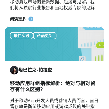
移动游戏市场的最新数据、趋势与见解。我
混
们将从独家行业报告和当地权威专家的见解
合
中，探讨推动这一显著增长的因素以及巴西
休
关
游戏市场的独特性。
阅读更多
闲
于
市
《2025
场-
最佳实践
产品更新
年
-
巴
ZPLAY
西
案
移
例
动
研
游
究
塔巴拉克-帕拉查
戏
状
况》：
移动应用群组指标解析：绝对与相对留
数
存有什么区别？
据、
对于移动App开发人员或营销人员而言，首日
趋
留存率是衡量移动应用或游戏成败的关键指
势