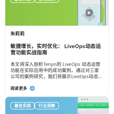
论了他们在优化广告计划方面的经验和策
智
营
略。
能
销
可
分
以
析
帮
101：
助
朱莉莉
如
决
何
定
敏捷增长，实时优化： LiveOps动态运
为
营功能实战指南
UA
选
本文将深入剖析Tenjin的 LiveOps 动态运营
择
功能在实际应用中的成功案例。通过对三家
正
公司的案例研究，我们将展示LiveOps动态运
确
营功能，解决实际运营难题和获取显著的业
的
关
务增长的能力和方法。
阅读更多
指
于
标
LiveOps
最佳实践
行业洞察
活
动：