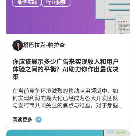
最佳实践
行业洞察
赏
广
告
101：
采
用
塔巴拉克-帕拉查
久
经
考
你应该展示多少广告来实现收入和用户
验
体验之间的平衡？AI助力你作出最优决
的
策
最
在当前竞争环境激烈的移动应用领域中，如
佳
何实现利润的最大化已经成为各大开发团队
实
与发行商共同关注的焦点与难题。对于那些
践
选择将应用内购买（IAP）或者订阅服务作为
进
关
其主要盈利模式的开发团队而言，增加应用
行
阅读更多
于
内广告（IAA）是一项有难度的工作，因为一
发
"您
旦操作不当，很可能会导致付费用户大量流
布