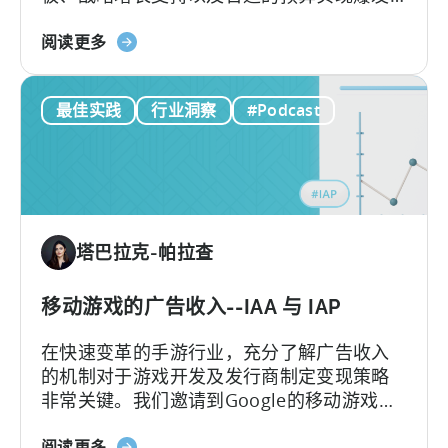
性增长。
关
阅读更多
于
巴
最佳实践
行业洞察
#Podcast
基
斯
坦
移
动
游
塔巴拉克-帕拉查
戏
工
作
移动游戏的广告收入--IAA 与 IAP
室
在快速变革的手游行业，充分了解广告收入
如
的机制对于游戏开发及发行商制定变现策略
何
非常关键。我们邀请到Google的移动游戏和
通
应用负责人Mariusz Gąsiewski一同探讨手游
过
关
阅读更多