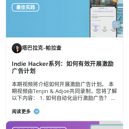
如
Unity Ads，本文都将为您提供有价值的见解
最佳实践
何
和策略建议，帮助您提高
ROAS广告系列s
的
在
效果。
Unity
Ads
中
设
塔巴拉克-帕拉查
置
和
优
Indie Hacker系列：如何有效开展激励
化
广告计划
ROAS
本期视频将介绍如何开展激励广告计划。 本
广
期视频由Tenjin & Adjoe共同录制，您将了解
告
以下内容： 1. 如何自动化运行激励广告？ 2.
系
当你的激励广告营销活动表现不佳时该怎么
列
关
办？ 3. 何时应该调整出价？
阅读更多
于
悬