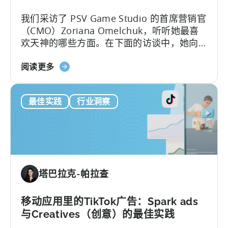
ASO
我们采访了 PSV Game Studio 的首席营销官
关
（CMO）Zoriana Omelchuk，听听她最喜
键
欢天神的哪些方面。在下面的访谈中，她向
字
我们介绍了她的团队如何使用天神仪表盘扩
研
关
展 100 多个应用程序的幕后故事。您将了解
阅读更多
究
于
到：1.PSV 在天神中跟踪的关键指标和 KPI。
与
Scaling
窥
最佳实践
行业洞察
100+
探
Mobile
竞
Games：
争
PSV
对
游
手
戏
在
塔巴拉克-帕拉查
工
Meta
作
上
室
移动应用里的TikTok广告：Spark ads
的
如
广
与Creatives（创意）的最佳实践
何
告