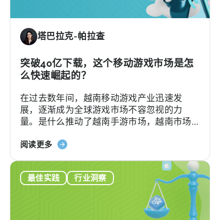
的
留
存
塔巴拉克-帕拉查
率
101
突破40亿下载，这个移动游戏市场是怎
么快速崛起的？
在过去数年间，越南移动游戏产业迅速发
展，逐渐成为全球游戏市场不容忽视的力
量。是什么推动了越南手游市场，越南市场
又有什么机遇和挑战？我们特别邀请到了越
关
南游戏开发者协会（VGDA）的主任Jennifer
阅读更多
于
分享她的观点。
《2024
最佳实践
行业洞察
年
的
越
南