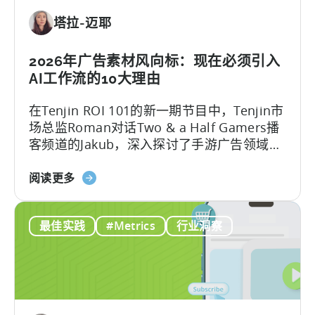
年
塔拉-迈耶
助
力
移
2026年广告素材风向标：现在必须引入
动
AI工作流的10大理由
游
在Tenjin ROI 101的新一期节目中，Tenjin市
戏
场总监Roman对话Two & a Half Gamers播
发
客频道的Jakub，深入探讨了手游广告领域的
展
巨变。
的
关
阅读更多
免
于
费
2026
AI
最佳实践
#Metrics
行业洞察
年
工
的
具
广
告
创
意：