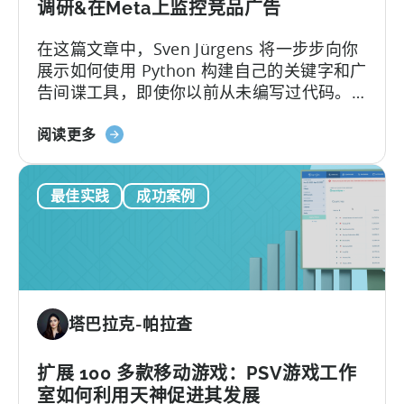
选
调研&在Meta上监控竞品广告
择
在这篇文章中，Sven Jürgens 将一步步向你
正
展示如何使用 Python 构建自己的关键字和广
确
告间谍工具，即使你以前从未编写过代码。
的
以下是本篇文章的内容：让您的应用在拥挤
指
关
的应用商店中引起注意或投放有效的广告需
阅读更多
标
于
要的不仅仅是运气。幸运的是，有了 Python
如
这样的工具...
最佳实践
成功案例
何
使
用
Python
进
行
塔巴拉克-帕拉查
移
动
营
扩展 100 多款移动游戏：PSV游戏工作
销：
室如何利用天神促进其发展