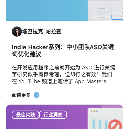
利
用
可
操
塔巴拉克-帕拉查
作
的
归
Indie Hacker系列：中小团队ASO关键
因
词优化建议
洞
在开发应用程序之前就开始为 ASO 进行关键
察
字研究似乎有悖常理，但却行之有效！我们
推
在 YouTube 频道上邀请了 App Masters 和
动
Indie App Santa 的首席执行官 Steve P.
应
关
Young，他解释了这一策略是如何运作的。史
阅读更多
用
于
蒂夫深入探讨了以下 ASO 宝典：这与小型开
程
如
发者尤其相关....
序
最佳实践
行业洞察
何
增
为
长