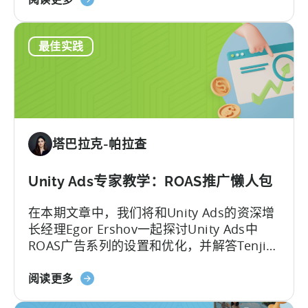
收入的最新数据和趋势。
天
于
神
移
在
最佳实践
动
9
游
个
戏
月
中
内
的
将
广
安
塔巴拉克-帕拉查
告
装
收
量
入-
Unity Ads专家教学：ROAS推广懒人包
提
-
高
在本期文章中，我们将和Unity Ads的资深增
IAA
2900%
长经理Egor Ershov一起探讨Unity Ads中
与
ROAS广告系列的设置和优化，并解答Tenjin
IAP
客户常见的一些问题。Egor将带我们了解
关
Unity Ads的各种广告系列类型、有效策略以
阅读更多
于
及如何优化广告投放效果。无论您是否了解