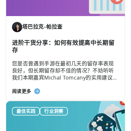
ASO
寻
找
利
塔巴拉克-帕拉查
基
关
键
进阶干货分享：如何有效提高中长期留
字
存
您是否曾遇到手游在最初几天的留存率表现
良好，但长期留存却不佳的情况？不妨听听
我们本期嘉宾Michal Tomcany的实用建议。
Michal Tomcany是前CrazyLabs的首席游戏
关
策划，在移动游戏行业深耕10多年，目前是
阅读更多
于
Studio Slovack的首席游戏科学家和创始人。
《移
最佳实践
行业洞察
动
游
戏