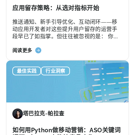
配
的
应用留存策略：从选对指标开始
差
推送通知、新手引导优化、互动闭环——移
异
动应用开发者对这些提升用户留存的运营手
段早已了如指掌。但往往被忽视的是： 你的
留存策略效果如何，取决于你使用的留存统
关
计方式。 如果连留存率的计算方式都不准
阅读更多
于
确，再好的策略也发挥不了作用。
"应
最佳实践
行业洞察
用
程
序
留
存
策
塔巴拉克-帕拉查
略
始
于
如何用Python做移动营销：ASO关键词