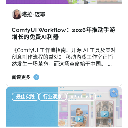
移
动
塔拉-迈耶
游
戏
市
ComfyUI Workflow：2026年推动手游
场
增长的免费AI利器
取
《ComfyUI 工作流指南、开源 AI 工具及其对
得
创意制作流程的益处》 移动游戏工作室正悄
成
然发生一场革命，而这场革命始于中国。 当
功：
地团队通过利用开源AI工具，在不增加人手的
移
关
情况下将用户获取（UA）规模扩大了10倍。
阅读更多
动
于
这些能够快速扩展的团队正在测试数百个广
应
ComfyUI
告创意…….
用
最佳实践
行业洞察
#Podcast
工
本
作
地
流
化
程：
策
2026
略》