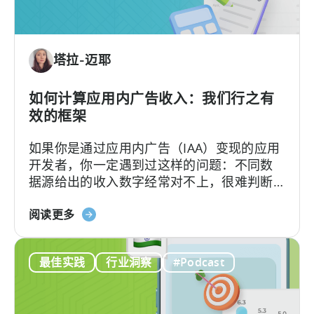
的
单
位
塔拉-迈耶
经
济：
一
如何计算应用内广告收入：我们行之有
种
效的框架
盈
如果你是通过应用内广告（IAA）变现的应用
利
开发者，你一定遇到过这样的问题：不同数
的
据源给出的收入数字经常对不上，很难判断
免
哪个才更准确。
费
关
阅读更多
游
于
戏
“如
商
最佳实践
行业洞察
#Podcast
何
业
计
模
算
式