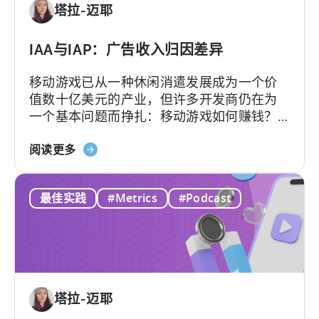
塔拉-迈耶
现
在
就
IAA与IAP：广告收入归因差异
采
移动游戏已从一种休闲消遣发展成为一个价
用
值数十亿美元的产业，但许多开发商仍在为
AI
一个基本问题而挣扎：移动游戏如何赚钱？
工
答案在于了解两种关键的货币化模式：应用
作
关
内广告和应用内购买，即 IAA 和 IAP，并能有
阅读更多
流
于
效地利用它们。...
的
IAA
10
最佳实践
#Metrics
#Podcast
和
个
IAP：
理
广
由
告
收
入
塔拉-迈耶
分