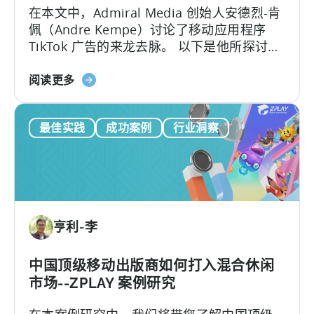
在本文中，Admiral Media 创始人安德烈-肯
利
佩（Andre Kempe）讨论了移动应用程序
用
TikTok 广告的来龙去脉。 以下是他所探讨的
天
内容：-TikTok广告与
神
关
Meta（Facebook/Instagram）广告有何不
阅读更多
促
于
同？
进
移
其
最佳实践
成功案例
行业洞察
动
发
应
展
用
程
序
的
亨利-李
TikTok
广
告：
中国顶级移动出版商如何打入混合休闲
火
市场--ZPLAY 案例研究
花