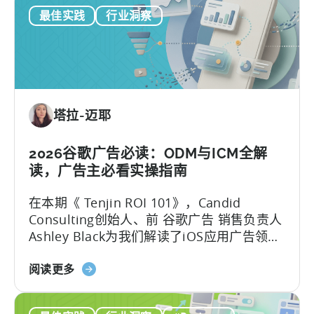
如
最佳实践
行业洞察
何
在
移
动
营
销
塔拉-迈耶
中
利
用
2026谷歌广告必读：ODM与ICM全解
OpenClaw
读，广告主必看实操指南
和
在本期《 Tenjin ROI 101》，Candid
AI
Consulting创始人、前 谷歌广告 销售负责人
实
Ashley Black为我们解读了iOS应用广告领域
现
最易被误解的专业术语。Ashley在谷歌工作
自
关
近十年，其中六年领导应用广告销售团队
阅读更多
动
于
——她深谙谷歌广告产品的底层逻辑架构，
化
谷
又清楚其在真实投放中的效果，将在本文为
内