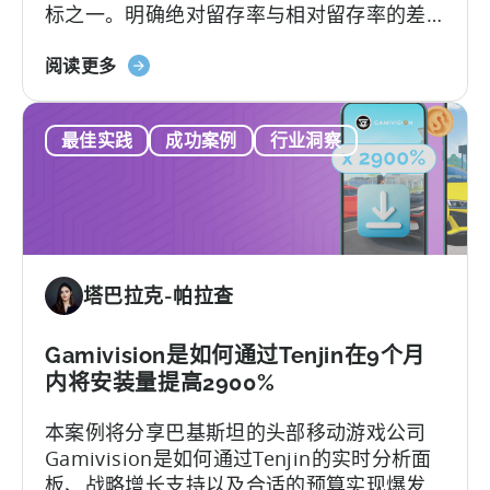
标之一。明确绝对留存率与相对留存率的差
和
异，能够优化用户获取、发布及分析策略。
市
关
然而，不少移动应用发行商并不了解这两种
阅读更多
场
于
指标将如何影响业务决策。本文将深入解析
分
《移
绝对留存率和相对留存率的关键区别，并介
析
最佳实践
成功案例
行业洞察
动
绍两种指标的独特应用场景与优势。
应
用
留
存
率
塔巴拉克-帕拉查
解
析》：
绝
Gamivision是如何通过Tenjin在9个月
对
内将安装量提高2900%
与
本案例将分享巴基斯坦的头部移动游戏公司
相
Gamivision是如何通过Tenjin的实时分析面
对
板、战略增长支持以及合适的预算实现爆发