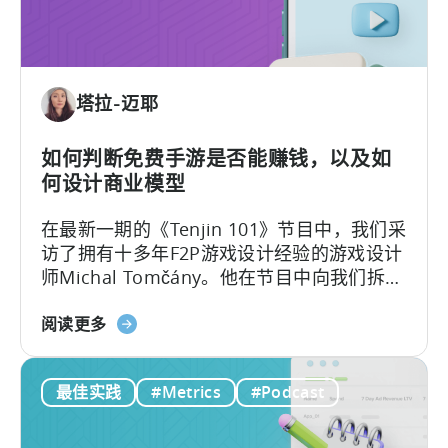
销
内
人
容
员
如
塔拉-迈耶
何
进
行
如何判断免费手游是否能赚钱，以及如
广
何设计商业模型
告
在最新一期的《Tenjin 101》节目中，我们采
创
访了拥有十多年F2P游戏设计经验的游戏设计
意
师Michal Tomčány。他在节目中向我们拆解
测
了移动游戏中最关键、却常被误解的概念：
试》
关
单位经济模型（Unit Economics）
。
阅读更多
于
免
最佳实践
#Metrics
#Podcast
费
游
戏