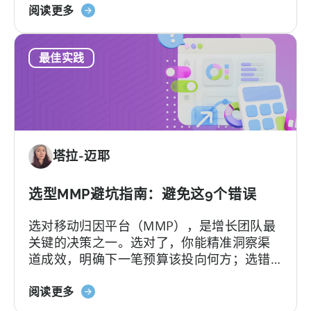
关
Hallucination（大模型幻觉）.
阅读更多
于
《如
最佳实践
何
使
用
AI
助
手
塔拉-迈耶
进
行
Tenjin
选型MMP避坑指南：避免这9个错误
SDK
选对移动归因平台（MMP），是增长团队最
集
关键的决策之一。选对了，你能精准洞察渠
成：
道成效，明确下一笔预算该投向何方；选错
开
了，不仅得花钱养着一个团队根本用不转的
发
关
平台，还可能陷入“提工单没人理”的死循环。
阅读更多
者
于
更糟的是，一旦签下合同，各种隐形费用随
指