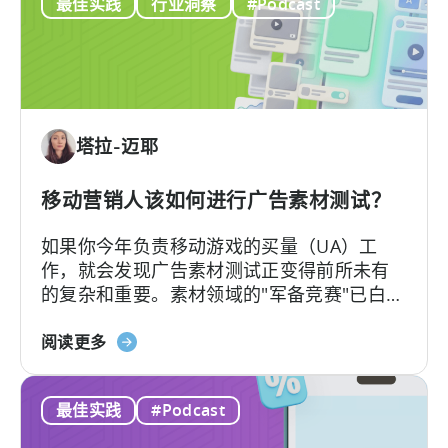
最佳实践
行业洞察
#Podcast
歌
我们带来双视角解读。
容
ODM
创
和
作
ICM
的
解
塔拉-迈耶
读：
2026
年
移动营销人该如何进行广告素材测试？
应
如果你今年负责移动游戏的买量（UA）工
用
作，就会发现广告素材测试正变得前所未有
广
的复杂和重要。素材领域的"军备竞赛"已白热
告
化，如今的核心问题不再是"能否产出足够的
主
关
素材"，而是"能否有效测试并筛选出真正的优
阅读更多
需
于
质素材"。
要
《移
了
最佳实践
#Podcast
动
解
营
的