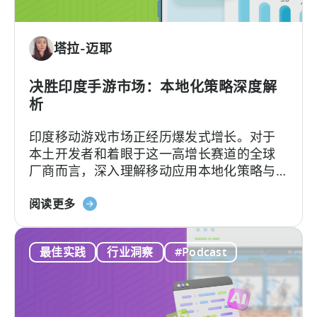
应
用
内
塔拉-迈耶
广
告
收
决胜印度手游市场：本地化策略深度解
入：
析
我
印度移动游戏市场正经历爆发式增长。对于
们
本土开发者和着眼于这一高增长赛道的全球
行
厂商而言，深入理解移动应用本地化策略与
之
用户行为洞察，是成功突围的关键。
有
关
阅读更多
效
于
的
《如
框
最佳实践
行业洞察
#Podcast
何
架”
在
印
度