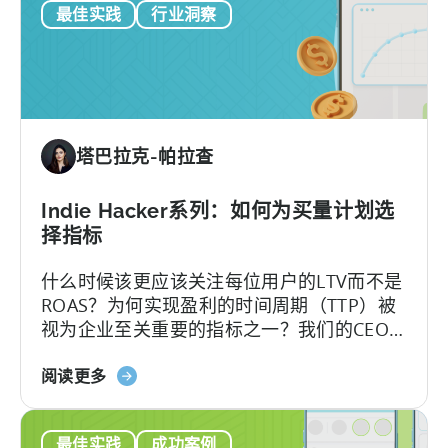
最佳实践
行业洞察
应
失。
和
该
扩
在
展
移
动
应
塔巴拉克-帕拉查
用
程
序
Indie Hacker系列：如何为买量计划选
中
择指标
显
什么时候该更应该关注每位用户的LTV而不是
示
ROAS？为何实现盈利的时间周期（TTP）被
多
视为企业至关重要的指标之一？我们的CEO
少
兼联合创始人Christopher Farm近期受邀参
广
关
加了App Masters的播客节目。在这期博客
阅读更多
告？
于
中，Christopher和App Masters的创始人
人
移
Steve P.Young在节目中解答了以上问题并讨
工
最佳实践
成功案例
动