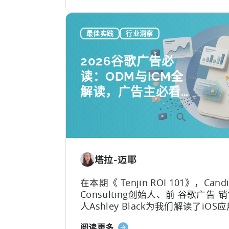
于
如
何
最佳实践
行业洞察
在
移
2026谷歌广告必
动
读：ODM与ICM全
营
解读，广告主必看
销
中
实操指南
利
用
OpenClaw
和
塔拉-迈耶
AI
实
在本期《 Tenjin ROI 101》，Cand
现
Consulting创始人、前 谷歌广告 
自
人Ashley Black为我们解读了iOS
动
领域最易被误解的专业术语。Ashle
化
关
阅读更多