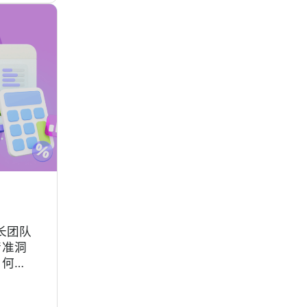
长团队
精准洞
向何
团队根
单没人