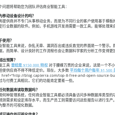
个问题将帮助您为团队评估商业智能工具：
为移动设备设计的吗？
务提供商并不专门从事移动业务，而是为不同行业的客户使用基于模板
定行业数据的软件。例如，手机游戏开发商需要一款工具，能够处理来
于使用？
业智能工具来说，杂乱无章、漏洞百出或违反直觉的界面是一个警示。
据，而简单、设计良好的工作流程也会让数据科学家的分析工作变得更
超出预算？
能工具
曾经是 $150,000 特权
对于腰缠万贯的企业来说，这是一个不小
迫使供应商不得不降低定价。现在，大多数
平均每个用户每年 $1,500
href="http://blog.capterra.com/top-8-free-and-open-source
过与付费工具相比，它们的功能肯定要差一些。
任何数据库读取数据吗？
用何种管理系统，任何商业智能工具都必须具备访问多种数据库类型的
预测需求和设定库存水平，而生产员工则需要访问这些报告以进行生产
为整齐的可视化数据。
成可操作的可视化信息？