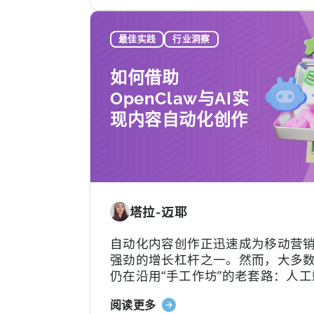
于
理”的死循环。更糟的是，一旦签下
《如
各种隐形费用随时可能冒出来。
何
最佳实践
行业洞察
选
择
如何借助
MMP：
OpenClaw与AI实
避
现内容自动化创作
免
这
9
个
错
误》
塔拉-迈耶
自动化内容创作正迅速成为移动营
强劲的增长杠杆之一。然而，大多
仍在沿用“手工作坊”的老套路：人工
意、写脚本、剪辑，再挨个平台分
关
阅读更多
于应对不断加速的内容更新节奏。