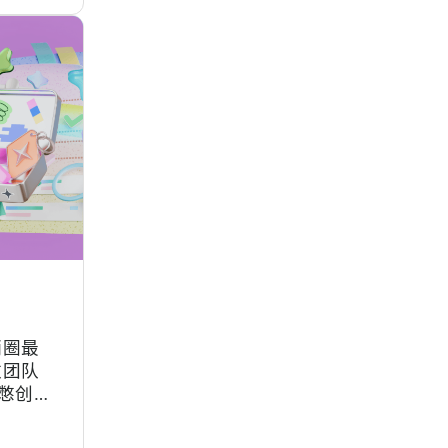
合同，
销圈最
数团队
憋创
发，疲