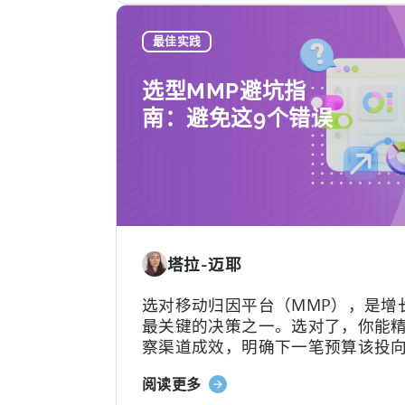
《如
何
最佳实践
使
用
选型MMP避坑指
AI
南：避免这9个错误
助
手
进
行
Tenjin
SDK
集
塔拉-迈耶
成：
开
选对移动归因平台（MMP），是增
发
最关键的决策之一。选对了，你能
者
察渠道成效，明确下一笔预算该投
指
方；选错了，不仅得花钱养着一个
南》
关
阅读更多
本用不转的平台，还可能陷入“提工