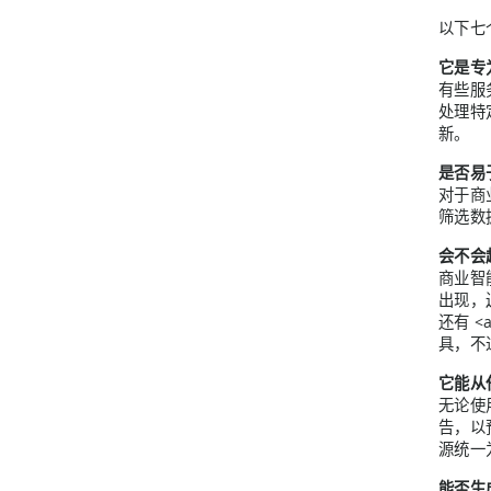
以下七
它是专
有些服
处理特
新。
是否易
对于商
筛选数
会不会
商业智
出现，
还有 <a 
具，不
它能从
无论使
告，以
源统一
能否生