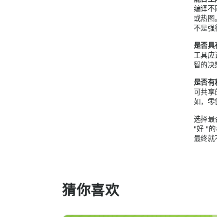
编译不
或热图
不是强
是否具
工具应
智的决
是否有
可共享
如，零
选择最
"好 
最终就
猜你喜欢