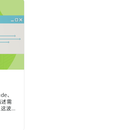
de、
口描述需
但这波
命陷阱：