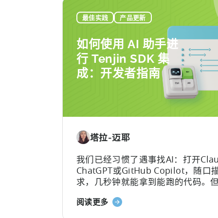
最佳实践
产品更新
如何使用 AI 助手进
行 Tenjin SDK 集
成：开发者指南
塔拉-迈耶
我们已经习惯了遇事找AI：打开Clau
ChatGPT或GitHub Copilot，随
求，几秒钟就能拿到能跑的代码。
“效率红利”背后，其实藏着一个致
关
阅读更多
Hallucination（大模型幻觉）.
于