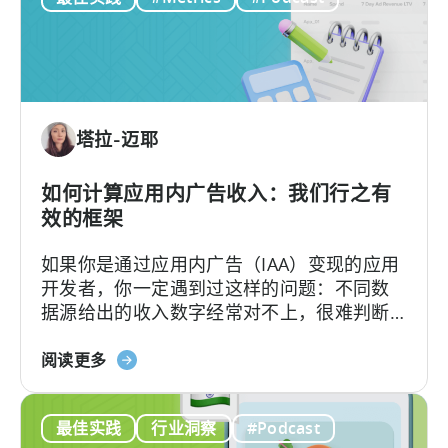
费
游
戏
的
单
位
塔拉-迈耶
经
济：
一
如何计算应用内广告收入：我们行之有
种
效的框架
盈
如果你是通过应用内广告（IAA）变现的应用
利
开发者，你一定遇到过这样的问题：不同数
的
据源给出的收入数字经常对不上，很难判断
免
哪个才更准确。
费
关
阅读更多
游
于
戏
“如
商
最佳实践
行业洞察
#Podcast
何
业