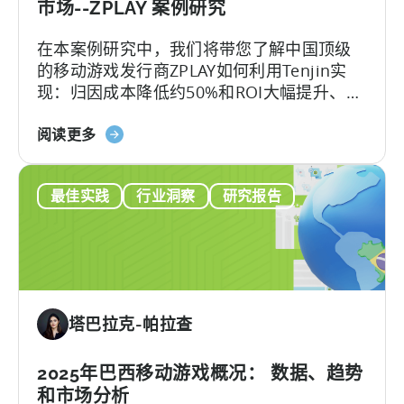
火
市场--ZPLAY 案例研究
花
在本案例研究中，我们将带您了解中国顶级
广
的移动游戏发行商ZPLAY如何利用Tenjin实
告
现：归因成本降低约50%和ROI大幅提升、
和
ZPLAY成立于北京，是一家知名全球的移动游
最
关
戏发行商，旗下的产品在全球范围内下载量
阅读更多
佳
于
超过数百万次。
创
《中
意
最佳实践
行业洞察
研究报告
国
实
顶
践
级
移
动
出
塔巴拉克-帕拉查
版
商
如
2025年巴西移动游戏概况： 数据、趋势
何
和市场分析