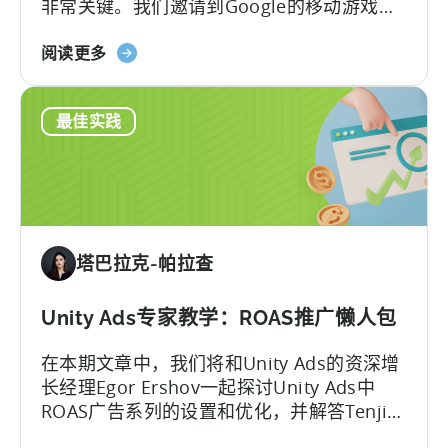
非常关键。我们邀请到Google的移动游戏和
通
应用负责人Mariusz Gąsiewski一同探讨手游
过
关
收入的最新数据和趋势。
阅读更多
天
于
神
移
在
最佳实践
动
9
游
个
戏
月
中
内
的
将
广
安
塔巴拉克-帕拉查
告
装
收
量
入-
Unity Ads专家教学：ROAS推广懒人包
提
-
高
在本期文章中，我们将和Unity Ads的资深增
IAA
2900%
长经理Egor Ershov一起探讨Unity Ads中
与
ROAS广告系列的设置和优化，并解答Tenjin
IAP
客户常见的一些问题。Egor将带我们了解