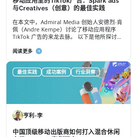
移动应用里的TikTok广告：Spark ads
的
如
广
与Creatives（创意）的最佳实践
何
告
在本文中，Admiral Media 创始人安德烈-肯
利
佩（Andre Kempe）讨论了移动应用程序
用
TikTok 广告的来龙去脉。 以下是他所探讨的
天
内容：-TikTok广告与
神
关
Meta（Facebook/Instagram）广告有何不
阅读更多
促
于
同？
进
移
其
最佳实践
成功案例
行业洞察
动
发
应
展
用
程
序
的
亨利-李
TikTok
广
告：
中国顶级移动出版商如何打入混合休闲