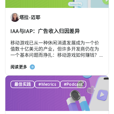
告
创
意：
塔拉-迈耶
现
在
就
IAA与IAP：广告收入归因差异
采
移动游戏已从一种休闲消遣发展成为一个价
用
值数十亿美元的产业，但许多开发商仍在为
AI
一个基本问题而挣扎：移动游戏如何赚钱？
工
答案在于了解两种关键的货币化模式：应用
作
关
内广告和应用内购买，即 IAA 和 IAP，并能有
阅读更多
流
于
效地利用它们。...
的
IAA
10
最佳实践
#Metrics
#Podcast
和
个
IAP：
理
广
由
告
收