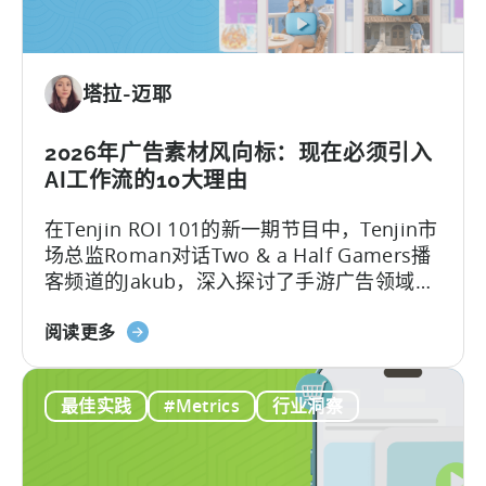
程：
策
2026
略》
年
塔拉-迈耶
助
力
移
2026年广告素材风向标：现在必须引入
动
AI工作流的10大理由
游
在Tenjin ROI 101的新一期节目中，Tenjin市
戏
场总监Roman对话Two & a Half Gamers播
发
客频道的Jakub，深入探讨了手游广告领域的
展
巨变。
的
关
阅读更多
免
于
费
2026
AI
最佳实践
#Metrics
行业洞察
年
工
的
具
广