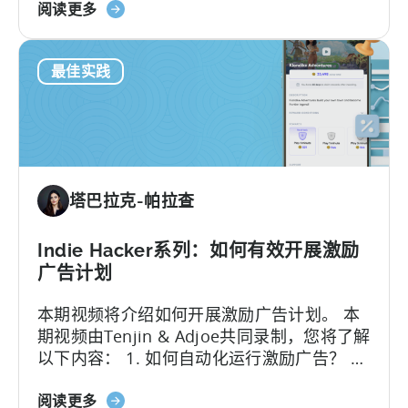
关
Unity Ads的各种广告系列类型、有效策略以
阅读更多
于
及如何优化广告投放效果。无论您是否了解
如
Unity Ads，本文都将为您提供有价值的见解
最佳实践
何
和策略建议，帮助您提高
ROAS广告系列s
的
在
效果。
Unity
Ads
中
设
塔巴拉克-帕拉查
置
和
优
Indie Hacker系列：如何有效开展激励
化
广告计划
ROAS
本期视频将介绍如何开展激励广告计划。 本
广
期视频由Tenjin & Adjoe共同录制，您将了解
告
以下内容： 1. 如何自动化运行激励广告？ 2.
系
当你的激励广告营销活动表现不佳时该怎么
列
关
办？ 3. 何时应该调整出价？
阅读更多