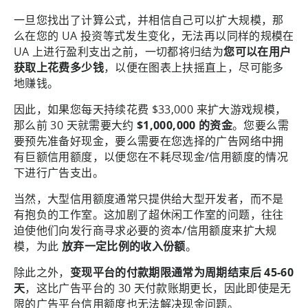
一旦您找出了计算公式，并相信自己可以扩大规模，那
么在您的 UA 投资等式发生变化，无法再以同样的规模在
UA 上进行盈利支出之前，一切都将归结为
您可以在用户
获取上花费多少钱
，以便在图表上扶摇直上，尽可能多
地赚钱。
因此，如果您每天持续花费 $33,000 来扩大游戏规模，
那么前 30 天就需要大约
$1,000,000 的资金
。您要么需
要预先准备好现金，要么需要在您选择的广告网络中拥
有巨额信用额度，以便您在不耗尽现金/信用额度的情况
下进行广告支出。
当然，大型信用额度通常只提供给大型开发者，而不是
有抱负的工作室。这加剧了超休闲工作室的问题，往往
迫使他们向发行商寻求必要的资本/信用额度来扩大规
模，为此
放弃一定比例的收入份额
。
除此之外，
变现平台的付款期限通常为周期结束后 45-60
天
，这比广告平台的 30 天付款账期更长，因此即使是无
限的广告平台信用额度也无法解决现金问题。