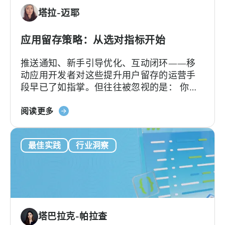
入
塔拉-迈耶
分
配
的
应用留存策略：从选对指标开始
差
推送通知、新手引导优化、互动闭环——移
异
动应用开发者对这些提升用户留存的运营手
段早已了如指掌。但往往被忽视的是： 你的
留存策略效果如何，取决于你使用的留存统
关
计方式。 如果连留存率的计算方式都不准
阅读更多
于
确，再好的策略也发挥不了作用。
"应
最佳实践
行业洞察
用
程
序
留
存
策
塔巴拉克-帕拉查
略