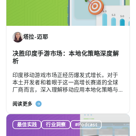
计
模
算
式
应
用
内
塔拉-迈耶
广
告
收
决胜印度手游市场：本地化策略深度解
入：
析
我
印度移动游戏市场正经历爆发式增长。对于
们
本土开发者和着眼于这一高增长赛道的全球
行
厂商而言，深入理解移动应用本地化策略与
之
用户行为洞察，是成功突围的关键。
有
关
阅读更多
效
于
的
《如
框
最佳实践
行业洞察
#Podcast
何
架”
在