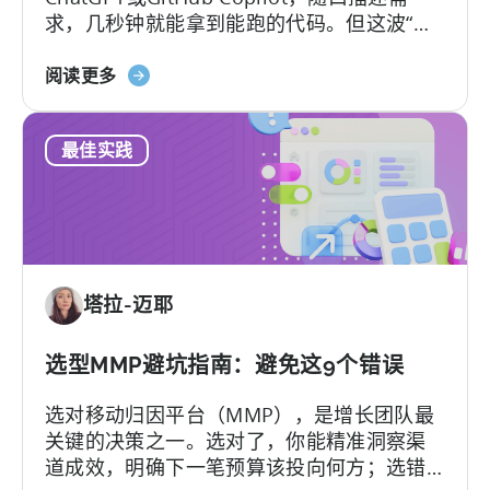
求，几秒钟就能拿到能跑的代码。但这波“效
率红利”背后，其实藏着一个致命陷阱：
关
Hallucination（大模型幻觉）.
阅读更多
于
《如
最佳实践
何
使
用
AI
助
手
塔拉-迈耶
进
行
Tenjin
选型MMP避坑指南：避免这9个错误
SDK
选对移动归因平台（MMP），是增长团队最
集
关键的决策之一。选对了，你能精准洞察渠
成：
道成效，明确下一笔预算该投向何方；选错
开