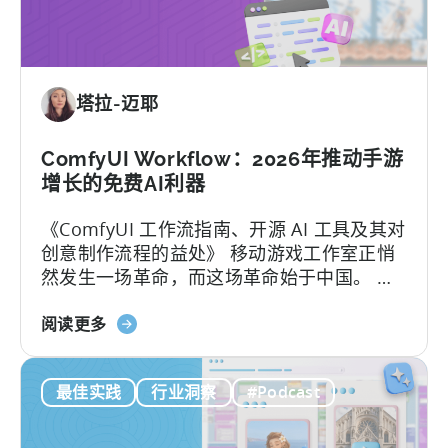
印
度
移
动
塔拉-迈耶
游
戏
市
ComfyUI Workflow：2026年推动手游
场
增长的免费AI利器
取
《ComfyUI 工作流指南、开源 AI 工具及其对
得
创意制作流程的益处》 移动游戏工作室正悄
成
然发生一场革命，而这场革命始于中国。 当
功：
地团队通过利用开源AI工具，在不增加人手的
移
关
情况下将用户获取（UA）规模扩大了10倍。
阅读更多
动
于
这些能够快速扩展的团队正在测试数百个广
应
ComfyUI
告创意…….
用
最佳实践
行业洞察
#Podcast
工
本
作
地
流
化