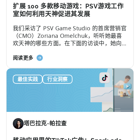
营
扩展 100 多款移动游戏：PSV游戏工作
销：
室如何利用天神促进其发展
ASO
我们采访了 PSV Game Studio 的首席营销官
关
（CMO）Zoriana Omelchuk，听听她最喜
键
欢天神的哪些方面。在下面的访谈中，她向
字
我们介绍了她的团队如何使用天神仪表盘扩
研
关
展 100 多个应用程序的幕后故事。您将了解
阅读更多
究
于
到：1.PSV 在天神中跟踪的关键指标和 KPI。
与
Scaling
窥
最佳实践
行业洞察
100+
探
Mobile
竞
Games：
争
PSV
对
游
手
戏
在
塔巴拉克-帕拉查
工
Meta
作
上
室