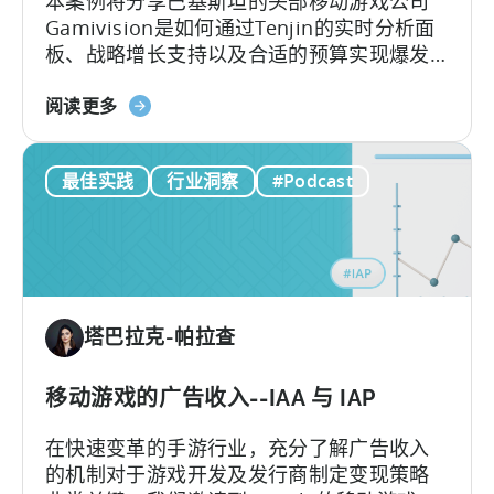
本案例将分享巴基斯坦的头部移动游戏公司
相
Gamivision是如何通过Tenjin的实时分析面
对
板、战略增长支持以及合适的预算实现爆发
性增长。
关
阅读更多
于
巴
最佳实践
行业洞察
#Podcast
基
斯
坦
移
动
游
塔巴拉克-帕拉查
戏
工
作
移动游戏的广告收入--IAA 与 IAP
室
在快速变革的手游行业，充分了解广告收入
如
的机制对于游戏开发及发行商制定变现策略
何