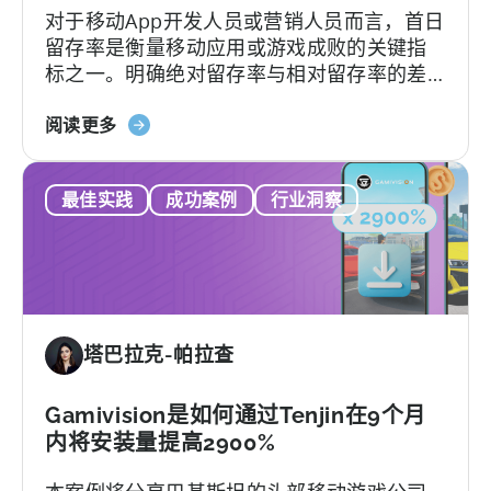
对于移动App开发人员或营销人员而言，首日
趋
留存率是衡量移动应用或游戏成败的关键指
势
标之一。明确绝对留存率与相对留存率的差
和
异，能够优化用户获取、发布及分析策略。
市
关
然而，不少移动应用发行商并不了解这两种
阅读更多
场
于
指标将如何影响业务决策。本文将深入解析
分
《移
绝对留存率和相对留存率的关键区别，并介
析
最佳实践
成功案例
行业洞察
动
绍两种指标的独特应用场景与优势。
应
用
留
存
率
塔巴拉克-帕拉查
解
析》：
绝
Gamivision是如何通过Tenjin在9个月
对
内将安装量提高2900%
与