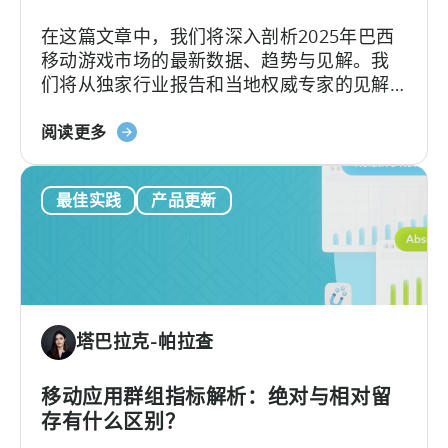
打
在这篇文章中，我们将深入剖析2025年巴西
入
移动游戏市场的最新数据、趋势与见解。我
混
们将从独家行业报告和当地权威专家的见解
合
中，探讨推动这一显著增长的因素以及巴西
休
关
游戏市场的独特性。
阅读更多
闲
于
市
《2025
场-
最佳实践
产品更新
年
-
巴
ZPLAY
西
案
移
例
动
研
游
究
塔巴拉克-帕拉查
戏
状
况》：
移动应用群组指标解析：绝对与相对留
数
存有什么区别？
据、