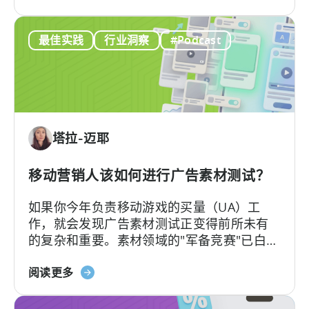
于
——她深谙谷歌广告产品的底层逻辑架构，
化
谷
又清楚其在真实投放中的效果，将在本文为
内
最佳实践
行业洞察
#Podcast
歌
我们带来双视角解读。
容
ODM
创
和
作
ICM
的
解
塔拉-迈耶
读：
2026
年
移动营销人该如何进行广告素材测试？
应
如果你今年负责移动游戏的买量（UA）工
用
作，就会发现广告素材测试正变得前所未有
广
的复杂和重要。素材领域的"军备竞赛"已白热
告
化，如今的核心问题不再是"能否产出足够的
主
关
素材"，而是"能否有效测试并筛选出真正的优
阅读更多
需
于
质素材"。
要
《移
了