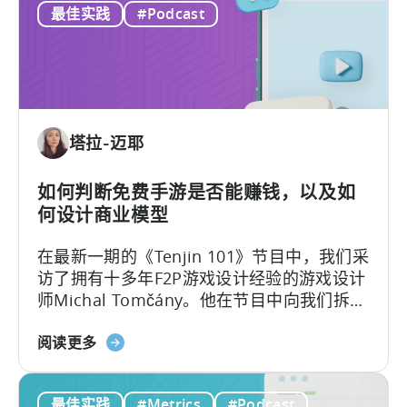
最佳实践
#Podcast
动
解
营
的
销
内
人
容
员
如
塔拉-迈耶
何
进
行
如何判断免费手游是否能赚钱，以及如
广
何设计商业模型
告
在最新一期的《Tenjin 101》节目中，我们采
创
访了拥有十多年F2P游戏设计经验的游戏设计
意
师Michal Tomčány。他在节目中向我们拆解
测
了移动游戏中最关键、却常被误解的概念：
试》
关
单位经济模型（Unit Economics）
。
阅读更多
于
免
最佳实践
#Metrics
#Podcast