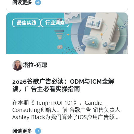
关
加速的内容更新节奏。
阅读更多
于
如
最佳实践
行业洞察
何
在
移
动
营
销
塔拉-迈耶
中
利
用
2026谷歌广告必读：ODM与ICM全解
OpenClaw
读，广告主必看实操指南
和
在本期《 Tenjin ROI 101》，Candid
AI
Consulting创始人、前 谷歌广告 销售负责人
实
Ashley Black为我们解读了iOS应用广告领域
现
最易被误解的专业术语。Ashley在谷歌工作
自
关
近十年，其中六年领导应用广告销售团队
阅读更多
动