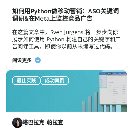
始
于
如何用Python做移动营销：ASO关键词
选
调研&在Meta上监控竞品广告
择
在这篇文章中，Sven Jürgens 将一步步向你
正
展示如何使用 Python 构建自己的关键字和广
确
告间谍工具，即使你以前从未编写过代码。
的
以下是本篇文章的内容：让您的应用在拥挤
指
关
的应用商店中引起注意或投放有效的广告需
阅读更多
标
于
要的不仅仅是运气。幸运的是，有了 Python
如
这样的工具...
最佳实践
成功案例
何
使
用
Python
进
行
塔巴拉克-帕拉查
移
动