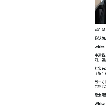
梅尔特·
你认为
White
幸运猫
烈，要
红宝石
了解产
另一方
最终结
您会建
White