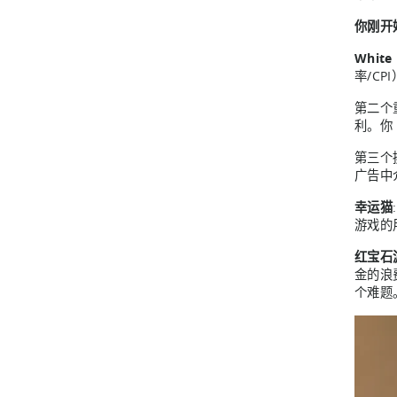
你刚开
White
率/C
第二个
利。你
第三个
广告中
幸运猫
游戏的
红宝石
金的浪
个难题