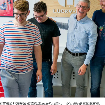
首席执行官蒂姆·库克探访LuckyKat团队。（Herdjie是右起第三位）