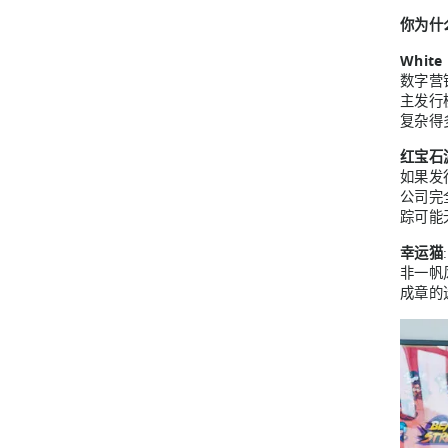
你为什
White
数字营
主发行
复杂得
红宝石
如果发
公司完
踪可能
幸运猫
非一帆
成章的