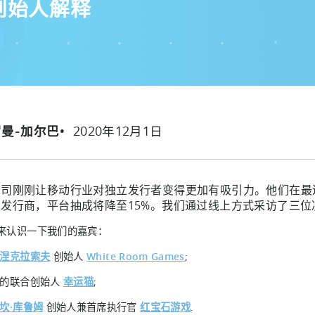
t 创始人解释
2020年12月1日
罗曼-加尔巴
公司刚刚让移动行业对独立发行者变得更加有吸引力。他们在最
发行商，平台抽成将降至15%。我们通过线上方式采访了三位
来认识一下我们的嘉宾：
·涅克拉索夫
创始人
White Room Games
;
的联合创始人
幸运猫
;
·坎·库鲁姆
创始人兼首席执行官
红宝石游戏
.