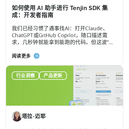
励
计
如何使用 AI 助手进行 Tenjin SDK 集
划
成：开发者指南
指
我们已经习惯了遇事找AI：打开Claude、
南
ChatGPT或GitHub Copilot，随口描述需
（2026）》
求，几秒钟就能拿到能跑的代码。但这波“效
率红利”背后，其实藏着一个致命陷阱：
关
Hallucination（大模型幻觉）.
阅读更多
于
《如
行业洞察
产品更新
何
使
用
AI
助
手
塔拉-迈耶
进
行