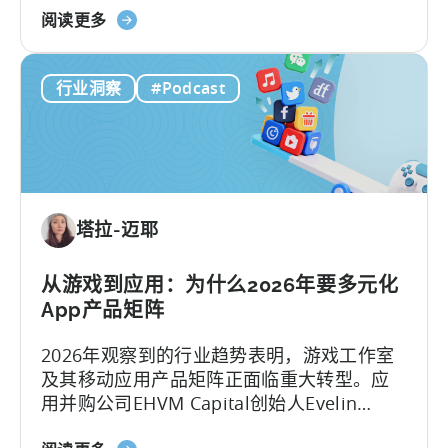
关
流水线工程，通过系统化的运作、自动化工
阅读更多
于
作流、无数次的迭代以及按需优化来完成。
《打
行业洞察
#Podcast
造
病
毒
式
内
容
塔拉-迈耶
机
器：
如
从游戏到应用：为什么2026年要多元化
何
App产品矩阵
制
2026年观察到的行业趋势表明，游戏工作室
作
及其移动应用产品矩阵正面临重大转型。应
病
用并购公司EHVM Capital创始人Evelin
毒
Herrera指出，一场全球范围内的 应用产品矩
式