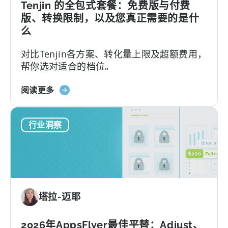
Tenjin
Tenjin 的全包式套餐：免费版与付费
SDK
版、转换限制，以及您真正需要的是什
集
么
成：
对比Tenjin各方案、转化量上限及超额费用，
开
帮你选对适合的档位。
发
者
关
指
阅读更多
于
南》
Tenjin
行业洞察
的
全
包
套
餐：
免
塔拉-迈耶
费
版
与
2026年AppsFlyer最佳平替：Adjust、