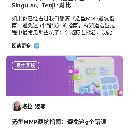
付
Singular、Tenjin对比
费
如果你已经看过我们那篇《选型MMP避坑指
版、
南：避免这9个错误》的指南，就知道选型过
转
程中最常见哪些坑了：价格藏着掖着、功能
换
层层加锁、签完合同才知道支持分三六九
限
关
等、平台默认你有技术团队等等。
阅读更多
制，
于
以
2026
及
最佳实践
年
您
最
真
佳
正
AppsFlyer
需
替
要
代
的
塔拉-迈耶
方
是
案：
什
Adjust、
选型MMP避坑指南：避免这9个错误
么
Singular