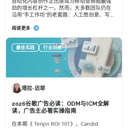
自动化内容创作正迅速成为移动营销圈最强
劲的增长杠杆之一。然而，大多数团队仍在
沿用“手工作坊”的老套路：人工憋创意、写脚
本、剪辑，再挨个平台分发，疲于应对不断
关
加速的内容更新节奏。
阅读更多
于
如
最佳实践
行业洞察
何
在
移
动
营
销
塔拉-迈耶
中
利
用
2026谷歌广告必读：ODM与ICM全解
OpenClaw
读，广告主必看实操指南
和
在本期《 Tenjin ROI 101》，Candid
AI