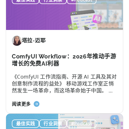
何
架”
在
印
度
移
动
塔拉-迈耶
游
戏
市
ComfyUI Workflow：2026年推动手游
场
增长的免费AI利器
取
《ComfyUI 工作流指南、开源 AI 工具及其对
得
创意制作流程的益处》 移动游戏工作室正悄
成
然发生一场革命，而这场革命始于中国。 当
功：
地团队通过利用开源AI工具，在不增加人手的
移
关
情况下将用户获取（UA）规模扩大了10倍。
阅读更多
动
于
这些能够快速扩展的团队正在测试数百个广
应
ComfyUI
告创意…….
用
最佳实践
行业洞察
#Podcast
工
本