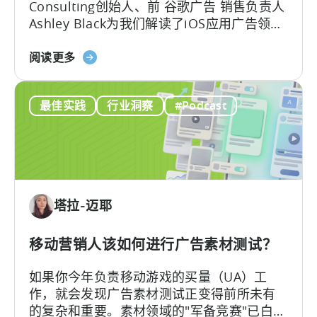
Consulting创始人、前 谷歌广告 销售负责人
实
Ashley Black为我们解读了iOS应用广告领域
现
最易被误解的专业术语。Ashley在谷歌工作
自
关
近十年，其中六年领导应用广告销售团队
阅读更多
动
于
——她深谙谷歌广告产品的底层逻辑架构，
化
谷
又清楚其在真实投放中的效果，将在本文为
内
最佳实践
行业洞察
#Podcast
歌
我们带来双视角解读。
容
ODM
创
和
作
ICM
的
解
塔拉-迈耶
读：
2026
年
移动营销人该如何进行广告素材测试？
应
如果你今年负责移动游戏的买量（UA）工
用
作，就会发现广告素材测试正变得前所未有
广
的复杂和重要。素材领域的"军备竞赛"已白热
告