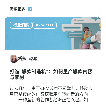
化，如今的核心问题不再是"能否产出足够的
主
关
素材"，而是"能否有效测试并筛选出真正的优
阅读更多
需
于
质素材"。
要
《移
了
行业洞察
#Podcast
动
解
营
的
销
内
人
容
员
如
塔拉-迈耶
何
进
行
打造“爆款制造机”：如何量产爆款内容
广
与素材
告
过去几年，由于CPM成本不断攀升，移动应
创
用已从传统的付费获取用户转向新的方向
意
——一种全新的创作者经济正在兴起。如
测
今，内容制作相较以往更像是一个工业化的
试》