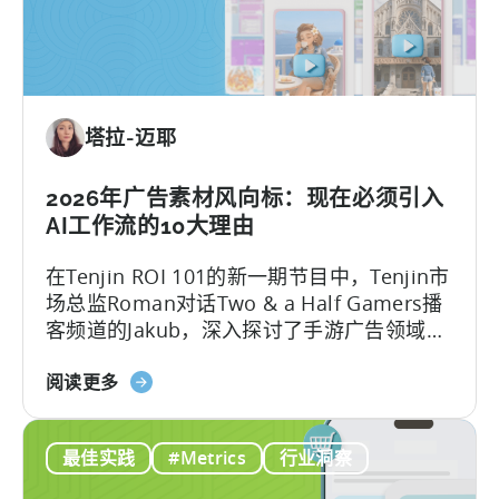
作
地
流
化
程：
策
2026
略》
年
塔拉-迈耶
助
力
移
2026年广告素材风向标：现在必须引入
动
AI工作流的10大理由
游
在Tenjin ROI 101的新一期节目中，Tenjin市
戏
场总监Roman对话Two & a Half Gamers播
发
客频道的Jakub，深入探讨了手游广告领域的
展
巨变。
的
关
阅读更多
免
于
费
2026
AI
最佳实践
#Metrics
行业洞察
年
工
的
具