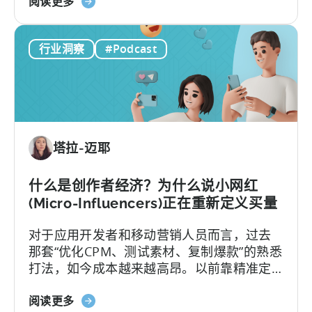
关
阵 重构已全面展开。
阅读更多
内
于
容
《从
与
行业洞察
#Podcast
游
创
戏
意》
到
应
用
投
塔拉-迈耶
资：
为
何
什么是创作者经济？为什么说小网红
应
(Micro-Influencers)正在重新定义买量
在
对于应用开发者和移动营销人员而言，过去
2026
那套“优化CPM、测试素材、复制爆款”的熟悉
年
打法，如今成本越来越高昂。以前靠精准定
实
位和竞价就能预测效果的"科学"，如今变成了
现
关
新学问：怎么抓住并留住用户的注意力。
阅读更多
移