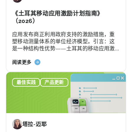
励
计
《土耳其移动应用激励计划指南》
划：
（2026）
您
应用发布商正利用政府支持的激励措施，重
的
塑移动测量体系的单位经济模型。引言：这
申
是一种结构性优势——土耳其的移动应用激
请
励计划已悄然成为全球应用开发者可利用的
检
关
最重要且不稀释股权的融资框架之一。 该政
阅读更多
查
于
府激励计划是一个结构完善、资金充裕的政
清
《土
府体系，可报销50–70%的...
单
最佳实践
产品更新
耳
其
移
动
应
用
塔拉-迈耶
激