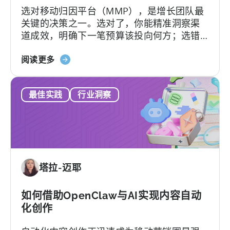
选对移动归因平台（MMP），是增长团队最
与
关键的决策之一。选对了，你能精准洞察渠
Tenjin
道成效，明确下一笔预算该投向何方；选错
对
了，不仅得花钱养着一个团队根本用不转的
比
关
平台，还可能陷入“提工单没人理”的死循环。
阅读更多
于
更糟的是，一旦签下合同，各种隐形费用随
《如
时可能冒出来。
最佳实践
行业洞察
何
选
择
MMP：
避
免
塔拉-迈耶
这
9
个
如何借助OpenClaw与AI实现内容自动
错
化创作
误》