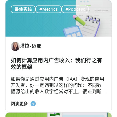
免
义
最佳实践
#Metrics
#Podcast
费
移
游
动
戏
端
的
用
单
户
位
获
塔拉-迈耶
经
取》
济：
一
如何计算应用内广告收入：我们行之有
种
效的框架
盈
如果你是通过应用内广告（IAA）变现的应用
利
开发者，你一定遇到过这样的问题：不同数
的
据源给出的收入数字经常对不上，很难判断
免
哪个才更准确。
费
关
阅读更多
游
于
戏
“如
商