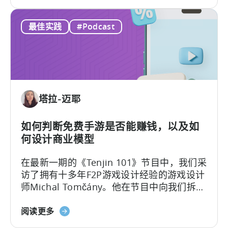
于
动
《什
应
最佳实践
#Podcast
么
用
是
投
创
资
作
组
者
合
经
多
塔拉-迈耶
济？
元
为
化》
何
如何判断免费手游是否能赚钱，以及如
微
何设计商业模型
网
在最新一期的《Tenjin 101》节目中，我们采
红
访了拥有十多年F2P游戏设计经验的游戏设计
正
师Michal Tomčány。他在节目中向我们拆解
在
了移动游戏中最关键、却常被误解的概念：
重
关
单位经济模型（Unit Economics）
。
阅读更多
新
于
定