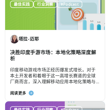
最佳实践
行业洞察
#Podcast
何
业
计
模
算
式
应
用
内
塔拉-迈耶
广
告
收
决胜印度手游市场：本地化策略深度解
入：
析
我
印度移动游戏市场正经历爆发式增长。对于
们
本土开发者和着眼于这一高增长赛道的全球
行
厂商而言，深入理解移动应用本地化策略与
之
用户行为洞察，是成功突围的关键。
有
关
阅读更多
效
于
的
《如
框
最佳实践
行业洞察
#Podcast