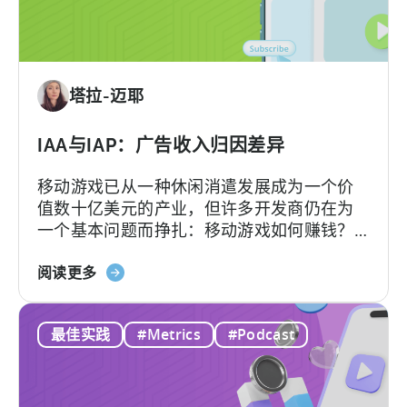
广
告
创
意：
塔拉-迈耶
现
在
就
IAA与IAP：广告收入归因差异
采
移动游戏已从一种休闲消遣发展成为一个价
用
值数十亿美元的产业，但许多开发商仍在为
AI
一个基本问题而挣扎：移动游戏如何赚钱？
工
答案在于了解两种关键的货币化模式：应用
作
关
内广告和应用内购买，即 IAA 和 IAP，并能有
阅读更多
流
于
效地利用它们。...
的
IAA
10
最佳实践
#Metrics
#Podcast
和
个
IAP：
理
广
由
告