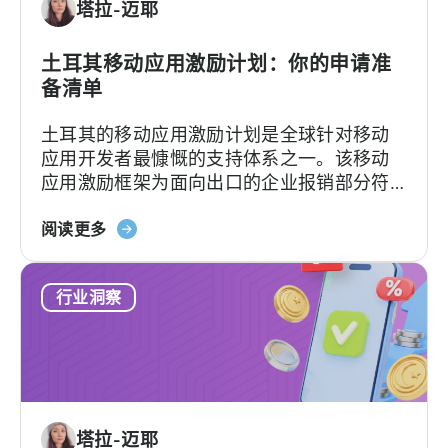
塔拉-迈耶
土耳其移动应用激励计划：你的申请准
备清单
土耳其的移动应用激励计划是全球针对移动
应用开发者最慷慨的支持体系之一。该移动
应用激励框架为面向出口的企业报销部分符
合条件的广告费、平台佣金、软件费用及市
关
场准入费用，具体支持力度和上限因类别及
阅读更多
于
项目轨道而异。[1][4][5][6] 对于合适的…….
土
行业洞察
耳
其
移
动
应
用
塔拉-迈耶
激