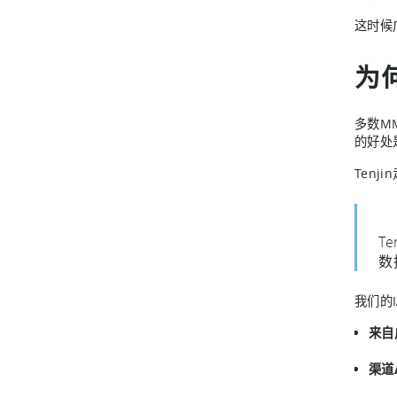
这时候
为
多数MM
的好处
Tenj
T
数
我们的
来自
渠道