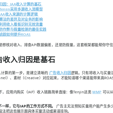
归因：IAA收入计算的基石
Tenjin采用多源收入流模型
IAA收入来源的计算逻辑
算法的差异及对业务的影响
利用收入看板识别无效流量
防作弊与假量检测的最佳实践
追踪如何提升ROAS
是想核对收入、排查API数据偏差，还是防假量，这套框架都能帮你守
告收入归因是基石
收入计算的第一步，是建立清晰的
广告收入归因
逻辑。只有将收入与买量活动
annel）、素材（Creative）对应起来，才能知道哪个渠道能带来高
下，应用内购买（IAP）收入链路简单直接：像Tenjin这类
MMP
可以从
A不一样，它与IAP的工作方式不同。
广告主无法预知买量用户能产生多
没法把这些展示跟具体买量活动或渠道挂钩。