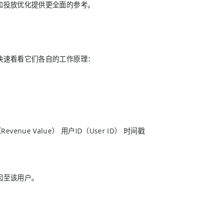
和投放优化提供更全面的参考。
快速看看它们各自的工作原理：
enue Value） 用户ID（User ID） 时间戳
归因至该用户。