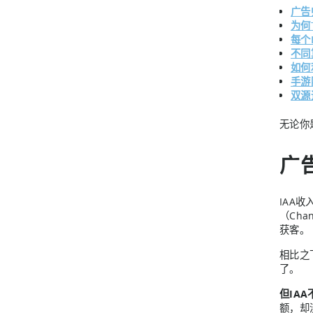
广告
为何
每个
不同
如何
手游
双源
无论你
广
IAA
（Ch
获客。
相比之
了。
但IA
额，却