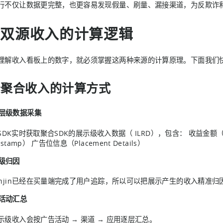
行不仅让数据更完整，也更容易发现假量、刷量、漏接渠道，为反欺诈
AA双源收入的计算逻辑
理解收入看板上的数字，就必须掌握这两种来源的计算原理。下面我们
告聚合收入的计算方式
层级数据采集​
inSDK实时获取聚合SDK的展示级收入数据（ ILRD），包含： 收益金额（Rev
stamp） 广告位信息（Placement Details）
级归因​
enjin已经在买量端完成了用户追踪，所以可以把展示产生的收入精准
活动汇总​
示级收入会按广告活动 → 渠道 → 应用逐层汇总。