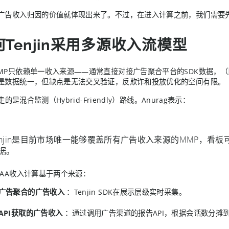
广告收入归因的价值就体现出来了。不过，在进入计算之前，我们需要先
何Tenjin采用多源收入流模型
P只依赖单一收入来源——通常直接对接广告聚合平台的SDK数据，（比如AppLo
是数据统一，但缺点是无法交叉验证，反欺诈和投放优化的空间有限。
in走的是混合监测（Hybrid-Friendly）路线。Anurag表示：
enjin是目前市场唯一能够覆盖所有广告收入来源的MMP，看
据。
IAA收入计算基于两个来源：
广告聚合的广告收入
：Tenjin SDK在展示层级实时采集。
API获取的广告收入
：通过调用广告渠道的报告API，根据会话数分摊