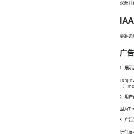
双源并
I
要准确
广
展示
Tenj
（Time
用户
因为T
广告
所有展