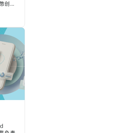
憋创
发，疲
id
销售负责