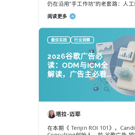
仍在沿用“手工作坊”的老套路：人工
意、写脚本、剪辑，再挨个平台分
关
阅读更多
于应对不断加速的内容更新节奏。
于
如
何
最佳实践
行业洞察
在
移
2026谷歌广告必
动
读：ODM与ICM全
营
解读，广告主必看
销
中
实操指南
利
用
OpenClaw
和
塔拉-迈耶
AI
实
在本期《 Tenjin ROI 101》，Cand
现
Consulting创始人、前 谷歌广告 