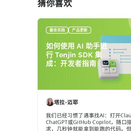
猜你喜欢
最佳实践
产品更新
如何使用 AI 助手进
行 Tenjin SDK 集
成：开发者指南
塔拉-迈耶
我们已经习惯了遇事找AI：打开Clau
ChatGPT或GitHub Copilot，随
求，几秒钟就能拿到能跑的代码。