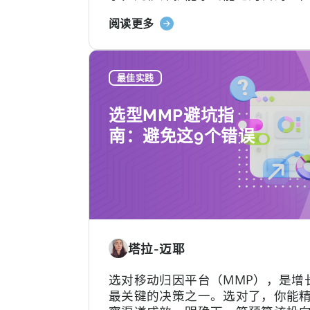
“效率红利”背后，其实藏着一个致
关
阅读更多
Hallucination（大模型幻觉）.
于
《如
何
最佳实践
使
用
选型MMP避坑指
AI
南：避免这9个错误
助
手
进
行
Tenjin
SDK
集
塔拉-迈耶
成：
开
选对移动归因平台（MMP），是增
发
最关键的决策之一。选对了，你能
者