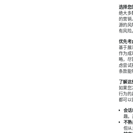
选择您
绝大多
的营销
源的风
有风险
优先考
基于展
作为成
略，尽
虑尝试
条款能
了解这
如果您
行为的
都可以
会话
趣。
不熟
但从