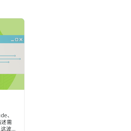
de、
口描述需
但这波