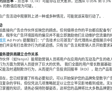
的点击率
– 点击率（CTR）可能存在巨大差异，范围从 0.05% 到 0
1% 的数值应视为可疑。.
在广告活动中观察到上述一种或多种情况，可能就该采取行动了。.
动
怕直接向广告合作伙伴反映您的顾虑。任何值得合作的平台都应配备专
是，程序化广告环境固有的偏见并不能立即激励他们主动维护您流量的
维克
Ad Profs 提醒我们：“广告技术公司甚至广告代理商从虚假展
他们并没有打击欺诈行为的紧迫感。只有当广告主和营销人员开始要求
服务提供商建立合作关系
作伙伴（如Tenjin）能帮助营销人员将用户在应用内的互动及产生的
行为方面为营销人员提供了巨大的优势。 我们全面的用户增长数据基础
又能及时遏制欺诈行为，从而提升广告投资回报率（ROI），助力产品取
现在，您已经掌握了所有必要知识，可以开始保护您的品牌免受数字广
且复杂的学科，但仅凭这几项策略就足以让您立竿见影地看到成效。无
已掌握的知识，请务必保持防御姿态，这样您的品牌将比大多数品牌更加