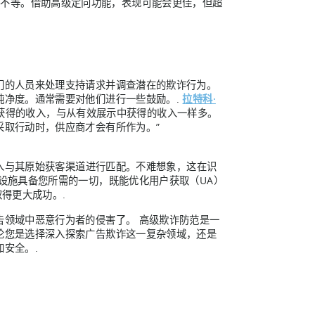
.3% 不等。借助高级定向功能，表现可能会更佳，但超
门的人员来处理支持请求并调查潜在的欺诈行为。
纯净度。通常需要对他们进行一些鼓励。.
拉特科·
示中获得的收入，与从有效展示中获得的收入一样多。
采取行动时，供应商才会有所作为。”
收入与其原始获客渠道进行匹配。不难想象，这在识
设施具备您所需的一切，既能优化用户获取（UA）
得更大成功。.
告领域中恶意行为者的侵害了。 高级欺诈防范是一
论您是选择深入探索广告欺诈这一复杂领域，还是
安全。.