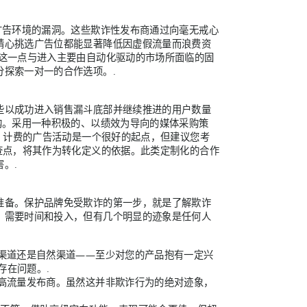
广告环境的漏洞。这些欺诈性发布商通过向毫无戒心
精心挑选广告位都能显著降低因虚假流量而浪费资
衡这一点与进入主要由自动化驱动的市场所面临的固
探索一对一的合作选项。.
些以成功进入销售漏斗底部并继续推进的用户数量
钩。采用一种积极的、以绩效为导向的媒体采购策
I）计费的广告活动是一个很好的起点，但建议您考
查点，将其作为转化定义的依据。此类定制化的合作
。.
准备。保护品牌免受欺诈的第一步，就是了解欺诈
，需要时间和投入，但有几个明显的迹象是任何人
费渠道还是自然渠道——至少对您的产品抱有一定兴
存在问题。.
的高流量发布商。虽然这并非欺诈行为的绝对迹象，