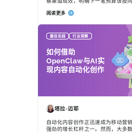
察渠道成效，明确下一笔预算该投
指
方；选错了，不仅得花钱养着一个
南》
关
阅读更多
本用不转的平台，还可能陷入“提工
于
理”的死循环。更糟的是，一旦签下
《如
各种隐形费用随时可能冒出来。
何
最佳实践
行业洞察
选
择
如何借助
MMP：
OpenClaw与AI实
避
现内容自动化创作
免
这
9
个
错
误》
塔拉-迈耶
自动化内容创作正迅速成为移动营
强劲的增长杠杆之一。然而，大多