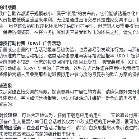
的出版商
数广告欺诈都源于规模较小、属于“长尾”的发布商，它们能够钻程序化
人员投放低质量流量来牟利。无论是通过直接交易还是独家交易平台，
险。 虽然这会牺牲程序化环境所提供的可扩展性，但营销人员需要权
。保持防御姿态。在将业务扩展到更容易受到攻击的环境之前，请先充分
虑按行动付费（CPA）广告活动
示量或点击量的广告活动最容易被伪造，也最容易引发欺诈行为。与那
功标准的广告活动相比，这类活动也更难与实际投资回报率（ROI）挂
管前期成本较高，但您的投资回报率仍将因此受益。 按安装成本（CP
按行动成本（CPA）计费的广告活动，这种方式允许您在应用中设置检
够保护营销人员免受那些能够模拟用户参与度的最复杂的欺诈方案的侵害
些迹象
决定突破直接交易的局限，探索更具可扩展性的方案，请确保做好充分
具体表现。学习如何分析报告、标记可疑活动并维护一份全面的黑名单
留意的：
时长较短
– 可以合理地认为，任何下载您应用的用户——无论通过付
那些产生大量留存率低且会话时长仅为10秒或更短的用户来源，很可能
悉的出版商
– 在查看广告活动报告时，请特别留意那些您从未听说过
未接触过高流量发布商的统计概率很低。.