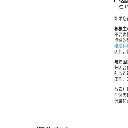
较高
过 
如果您
积极主
不要害
遗憾的
维达科
因此，
与归因
归因合
别欺诈
工作，
恭喜！
门深奥
仅坚持