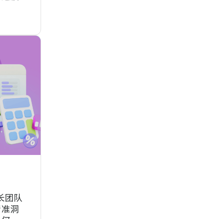
命陷阱：
长团队
精准洞