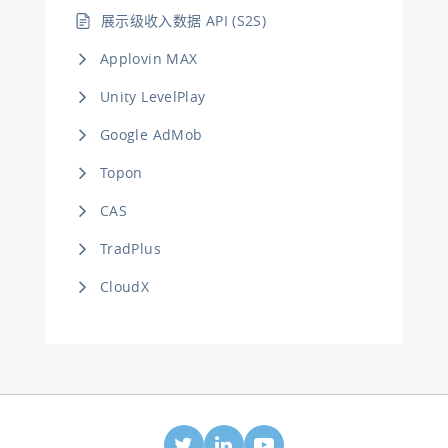
展示级收入数据 API (S2S)
Applovin MAX
Unity LevelPlay
Google AdMob
Topon
CAS
TradPlus
CloudX